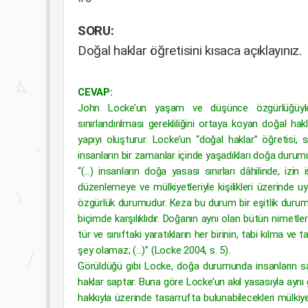
SORU:
Doğal haklar öğretisini kısaca açıklayınız.
CEVAP:
John Locke’un yaşam ve düşünce özgürlüğüyle 
sınırlandırılması gerekliliğini ortaya koyan doğal hak
yapıyı oluşturur. Locke’un “doğal haklar” öğretisi
insanların bir zamanlar içinde yaşadıkları doğa dur
“(...) insanların doğa yasası sınırları dâhilinde, iz
düzenlemeye ve mülkiyetleriyle kişilikleri üzerinde
özgürlük durumudur. Keza bu durum bir eşitlik durum
biçimde karşılıklıdır. Doğanın aynı olan bütün nimetl
tür ve sınıftaki yaratıkların her birinin, tabi kılma v
şey olamaz; (...)” (Locke 2004, s. 5).
Görüldüğü gibi Locke, doğa durumunda insanların sa
haklar saptar. Buna göre Locke’un akıl yasasıyla aynı
hakkıyla üzerinde tasarrufta bulunabilecekleri mülkiy