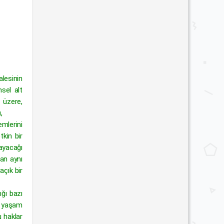
lesinin
nsel alt
 üzere,
,
emlerini
kin bir
ayacağı
ğan aynı
açık bir
ğı bazı
ür yaşam
u haklar