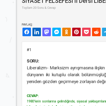
SİYASET FELSEFESİ II Dersi Lİ
Toplam 20 Soru & Cevap
PAYLAŞ:
#1
SORU:
Liberalizm- Marksizm ayrışmasına ilişkin o
dünyanın iki kutuplu olarak bölünmüşlüğü
yeniden gözden geçirmeye zorlayan değişim
CEVAP:
1980’lerin sonlarına gelindiğinde, siyasal yaklaşıml