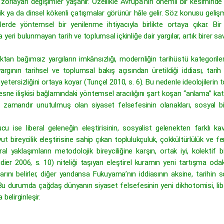
zorlayan değişimler yaşanır. Özellikle Avrupa’nın önemli bir kesiminde
ik ya da dinsel kökenli çatışmalar görünür hâle gelir. Söz konusu gelişm
mlerde yöntemsel bir yenilenme ihtiyacıyla birlikte ortaya çıkar. Bir
eri bulunmayan tarih ve toplumsal içkinliğe dair yargılar, artık birer sa
uktan bağımsız yargıların imkânsızlığı, modernliğin tarihüstü kategorile
argının tarihsel ve toplumsal bakış açısından üretildiği iddiası, tarih 
n yetersizliğini ortaya koyar (Tunçel 2010, s. 6). Bu nedenle ideolojilerin
nesne ilişkisi bağlamındaki yöntemsel aracılığını şart koşan “anlama” kat
n zamandır unutulmuş olan siyaset felsefesinin olanakları, sosyal bil
u ise liberal geleneğin eleştirisinin, sosyalist gelenekten farklı ka
ut bireycilik eleştirisine sahip çıkan toplulukçuluk, çokkültürlülük ve 
al yaklaşımların metodolojik bireyciliğine karşın, ortak iyi, kolektif b
er 2006, s. 10) niteliği taşıyan eleştirel kuramın yeni tartışma odakl
rını belirler, diğer yandansa Fukuyama’nın iddiasının aksine, tarihin 
 Bu durumda çağdaş dünyanın siyaset felsefesinin yeni dikhotomisi, li
belirginleşir.