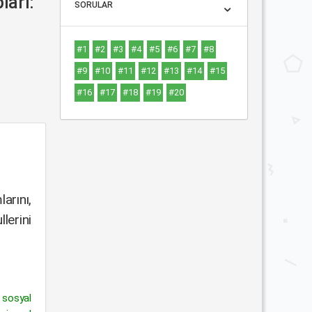
ları:
SORULAR
#1
#2
#3
#4
#5
#6
#7
#8
#9
#10
#11
#12
#13
#14
#15
#16
#17
#18
#19
#20
arını,
lerini
n sosyal