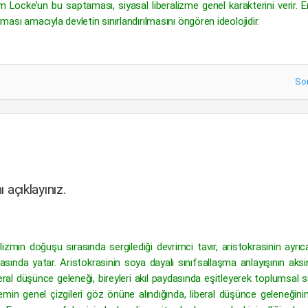
ekim Locke’un bu saptaması, siyasal liberalizme genel karakterini verir. 
nması amacıyla devletin sınırlandırılmasını öngören ideolojidir.
So
 açıklayınız.
alizmin doğuşu sırasında sergilediği devrimci tavır, aristokrasinin ayrıcal
sında yatar. Aristokrasinin soya dayalı sınıfsallaşma anlayışının aksi
al düşünce geleneği, bireyleri akıl paydasında eşitleyerek toplumsal sı
min genel çizgileri göz önüne alındığında, liberal düşünce geleneğini