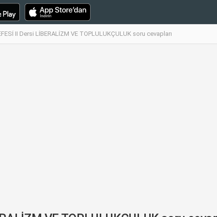
FESİ II Dersi LİBERALİZM VE TOPLULUKÇULUK soru cevapları