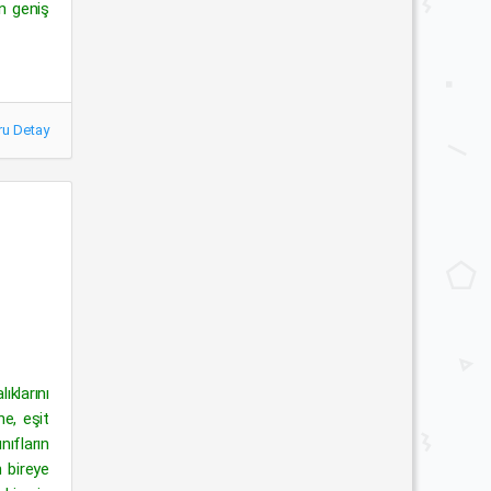
En geniş
ru Detay
ıklarını
ne, eşit
nıfların
n bireye