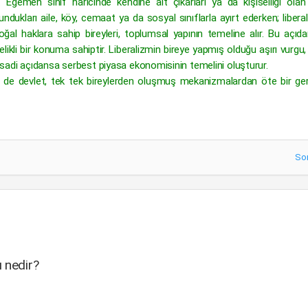
gemen sınıf haricinde kendine ait çıkarları ya da kişiselliği olan 
dukları aile, köy, cemaat ya da sosyal sınıflarla ayırt ederken; liber
doğal haklara sahip bireyleri, toplumsal yapının temeline alır. Bu açıda
ikli bir konuma sahiptir. Liberalizmin bireye yapmış olduğu aşırı vurgu,
 iktisadi açıdansa serbest piyasa ekonomisinin temelini oluşturur.
e de devlet, tek tek bireylerden oluşmuş mekanizmalardan öte bir ger
So
 nedir?