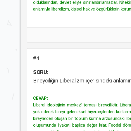
olduklarından, devlet eliyle sınırlandırılamazlar. Nit
anlamıyla liberalizm, kişisel hak ve özgürlüklerin koru
#4
SORU:
Bireyciliğin Liberalizm içerisindeki anlamını
CEVAP:
Liberal ideolojinin merkezî teması bireyciliktir. Liber
yok ederek bireyi geleneksel hiyerarşilerden kurtarma
bireylerden oluşan bir toplum kurma arzusundaki liber
oluşumunda liyakati başlıca değer kılar. Feodal döne