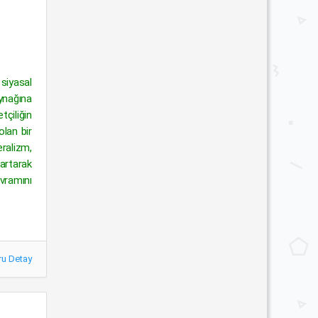
 siyasal
aynağına
tçiliğin
olan bir
eralizm,
kartarak
avramını
ru Detay