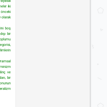
 siyasal
eler iki
 önceki
v olarak
rini boş
dışı bir
 toplumu
egorisi,
imlerin
vramsal
feminizm
ilinç ve
arı, bir
sonunun
beralizm