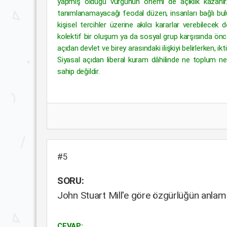
yapmış olduğu vurgunun önemi de açıklık kazanır. E
tanımlanamayacağı feodal düzen, insanları bağlı bulun
kişisel tercihler üzerine akılcı kararlar verebilecek 
kolektif bir oluşum ya da sosyal grup karşısında öncel
açıdan devlet ve birey arasındaki ilişkiyi belirlerken,
Siyasal açıdan liberal kuram dâhilinde ne toplum n
sahip değildir.
#5
SORU:
John Stuart Mill'e göre özgürlüğün anlamı
CEVAP: