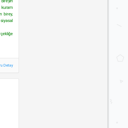
bireyin
al kuram
n birey,
 siyasal
çekliğe
ru Detay