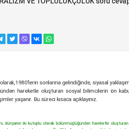
BERALİZM VE TOPLULUKÇULUK soru cevap
larak,1980’lerin sonlarına gelindiğinde, siyasal yaklaşıml
nden hareketle oluşturan sosyal bilimcilerin ön kabul
ler yaşanır. Bu süreci kısaca açıklayınız.
arını, dünyanın iki kutuplu olarak bölünmüşlüğünden hareketle oluştura