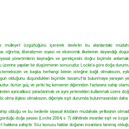
mülkiyet özgürlüğünü içererek devletin bu alanlardaki müdaha
lar öğretisi, liberalizmin siyasi ve ekonomik ilkelerinin dayandığı düşü
, siyasal yönetimlerin kaynağını ve gerekçesini doğru biçimde anlamak
umu üzerine yapılan bir düşünmenin sonucudur. Locke’a göre doğa durumu
in istemeksizin ve başka herhangi birinin isteğine bağlı olmaksızın, eyl
 uygun olduğunu düşündükleri biçimde tasarrufta bulunmaya yarayan yet
udur; bütün güç ve yetki hiç kimsenin diğerinden fazlasına sahip olam
erinden ayrıcalıksız yararlanmak ve aynı yetenekleri kullanmak üzere do
e tabi olma ilişkisi olmaksızın, diğeriyle eşit durumda bulunmasından daha 
hip olduğu ve bu nedenle siyasal iktidarın müdahale yetkisinin olmadı
 gördüğü doğa yasası (Locke 2004, s. 7) dâhilinde insanlar eşit ve özg
et hakkına sahiptir. Söz konusu haklar doğanın insanlara tanımış olduğ