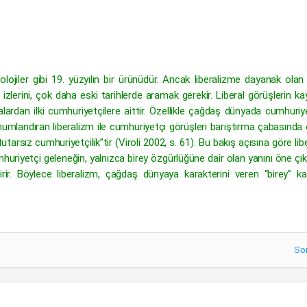
eolojiler gibi 19. yüzyılın bir ürünüdür. Ancak liberalizme dayanak olan
izlerini, çok daha eski tarihlerde aramak gerekir. Liberal görüşlerin k
alardan ilki cumhuriyetçilere aittir. Özellikle çağdaş dünyada cumhuriye
konumlandıran liberalizm ile cumhuriyetçi görüşleri barıştırma çabasında 
arsız cumhuriyetçilik”tir (Viroli 2002, s. 61). Bu bakış açısına göre lib
huriyetçi geleneğin, yalnızca birey özgürlüğüne dair olan yanını öne çı
indirir. Böylece liberalizm, çağdaş dünyaya karakterini veren “birey” k
So