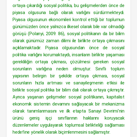
ortaya çıkardığı sosyal politika, bu gelişmelerden önce de
piyasa olgusuna bağlı olarak varlığını sürdürmekteydi.
Piyasa olgusunun ekonomileri kontrol ettiği bir toplumun
günümüzden önce yalnızca ilkesel olarak bile var olmadığı
görüşü (Polanyi, 2009: 86), sosyal politikanın da bir bilim
olarak günümüz zaman dilimi ile birlikte ortaya çıkmasını
açıklamaktadır. Piyasa olgusundan önce de sosyal
politika varlığını korumaktaydı, insanların birlikte yaşaması
gerekliliğin ortaya çıkması, çözülmesi gereken sosyal
sorunların varlığına neden olmuştur. Sınıf­lı toplum
yapısının belirgin bir şekilde ortaya çıkması, sosyal
sorunların hızla artması ve sanayileşmenin etkisi ile
birlikte sosyal politika bir bilim dalı olarak ortaya çıkmıştır.
Ayrıca yaşanan gelişmeler sosyal politikanın, kapitalist
ekonomik sistemin devamını sağlayacak bir mekanizma
olarak tanımlanmasını ve ilk etapta Sanayi Devrimi’nin
ürünü geniş işçi sınıf­larının haklarını koruyacak
düzenlemeler uygulayarak toplumsal birlikteliği sağlaması
hedefine yönelik olarak biçimlenmesini sağlamıştır.