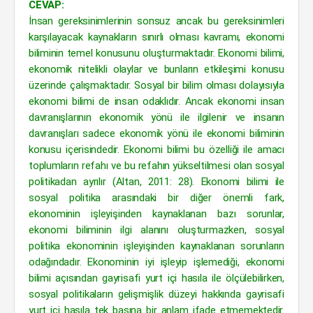
CEVAP:
İnsan gereksinimlerinin sonsuz ancak bu gereksinimleri
karşılayacak kaynakların sınırlı olması kavramı, ekonomi
biliminin temel konusunu oluşturmaktadır. Ekonomi bilimi,
ekonomik nitelikli olaylar ve bunların etkileşimi konusu
üzerinde çalışmaktadır. Sosyal bir bilim olması dolayısıyla
ekonomi bilimi de insan odaklıdır. Ancak ekonomi insan
davranışlarının ekonomik yönü ile ilgilenir ve insanın
davranışları sadece ekonomik yönü ile ekonomi biliminin
konusu içerisindedir. Ekonomi bilimi bu özelliği ile amacı
toplumların refahı ve bu refahın yükseltilmesi olan sosyal
politikadan ayrılır (Altan, 2011: 28). Ekonomi bilimi ile
sosyal politika arasındaki bir diğer önemli fark,
ekonominin işleyişinden kaynaklanan bazı sorunlar,
ekonomi biliminin ilgi alanını oluşturmazken, sosyal
politika ekonominin işleyişinden kaynaklanan sorunların
odağındadır. Ekonominin iyi işleyip işlemediği, ekonomi
bilimi açısından gayrisafi yurt içi hasıla ile ölçülebilirken,
sosyal politikaların gelişmişlik düzeyi hakkında gayrisafi
yurt içi hasıla tek başına bir anlam ifade etmemektedir.