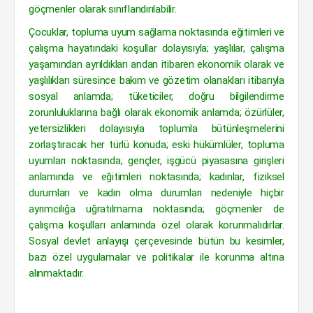
göçmenler olarak sınıf­landırılabilir.
Çocuklar, topluma uyum sağlama noktasında eğitimleri ve
çalışma hayatındaki koşullar dolayısıyla; yaşlılar, çalışma
yaşamından ayrıldıkları andan itibaren ekonomik olarak ve
yaşlılıkları süresince bakım ve gözetim olanakları itibarıyla
sosyal anlamda; tüketiciler, doğru bilgilendirme
zorunluluklarına bağlı olarak ekonomik anlamda; özürlüler,
yetersizlikleri dolayısıyla toplumla bütünleşmelerini
zorlaştıracak her türlü konuda; eski hükümlüler, topluma
uyumları noktasında; gençler, işgücü piyasasına girişleri
anlamında ve eğitimleri noktasında; kadınlar, fiziksel
durumları ve kadın olma durumları nedeniyle hiçbir
ayrımcılığa uğratılmama noktasında; göçmenler de
çalışma koşulları anlamında özel olarak korunmalıdırlar.
Sosyal devlet anlayışı çerçevesinde bütün bu kesimler,
bazı özel uygulamalar ve politikalar ile korunma altına
alınmaktadır.