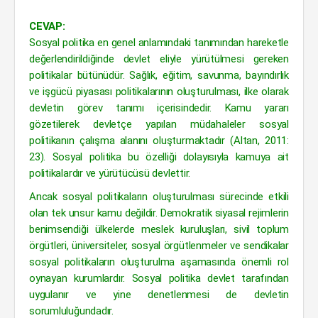
CEVAP:
Sosyal politika en genel anlamındaki tanımından hareketle
değerlendirildiğinde devlet eliyle yürütülmesi gereken
politikalar bütünüdür. Sağlık, eğitim, savunma, bayındırlık
ve işgücü piyasası politikalarının oluşturulması, ilke olarak
devletin görev tanımı içerisindedir. Kamu yararı
gözetilerek devletçe yapılan müdahaleler sosyal
politikanın çalışma alanını oluşturmaktadır (Altan, 2011:
23). Sosyal politika bu özelliği dolayısıyla kamuya ait
politikalardır ve yürütücüsü devlettir.
Ancak sosyal politikaların oluşturulması sürecinde etkili
olan tek unsur kamu değildir. Demokratik siyasal rejimlerin
benimsendiği ülkelerde meslek kuruluşları, sivil toplum
örgütleri, üniversiteler, sosyal örgütlenmeler ve sendikalar
sosyal politikaların oluşturulma aşamasında önemli rol
oynayan kurumlardır. Sosyal politika devlet tarafından
uygulanır ve yine denetlenmesi de devletin
sorumluluğundadır.