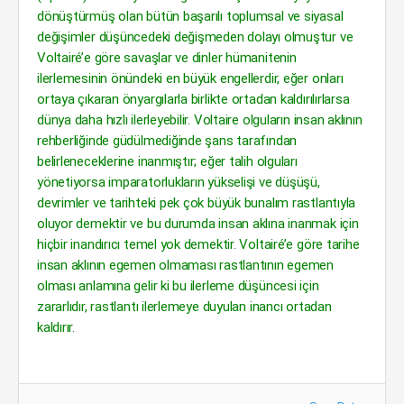
dönüştürmüş olan bütün başarılı toplumsal ve siyasal
değişimler düşüncedeki değişmeden dolayı olmuştur ve
Voltairé’e göre savaşlar ve dinler hümanitenin
ilerlemesinin önündeki en büyük engellerdir, eğer onları
ortaya çıkaran önyargılarla birlikte ortadan kaldırılırlarsa
dünya daha hızlı ilerleyebilir. Voltaire olguların insan aklının
rehberliğinde güdülmediğinde şans tarafından
belirleneceklerine inanmıştır; eğer talih olguları
yönetiyorsa imparatorlukların yükselişi ve düşüşü,
devrimler ve tarihteki pek çok büyük bunalım rastlantıyla
oluyor demektir ve bu durumda insan aklına inanmak için
hiçbir inandırıcı temel yok demektir. Voltairé’e göre tarihe
insan aklının egemen olmaması rastlantının egemen
olması anlamına gelir ki bu ilerleme düşüncesi için
zararlıdır, rastlantı ilerlemeye duyulan inancı ortadan
kaldırır.