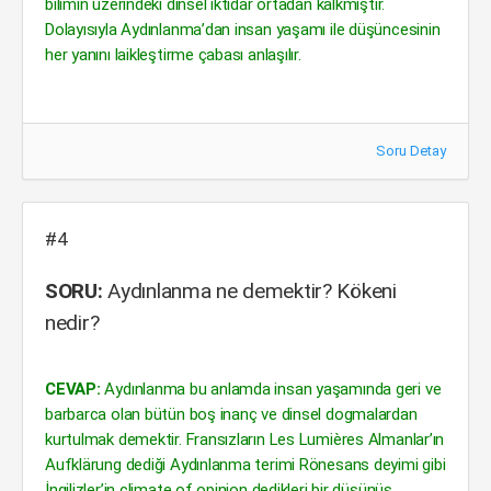
bilimin üzerindeki dinsel iktidar ortadan kalkmıştır.
Dolayısıyla Aydınlanma’dan insan yaşamı ile düşüncesinin
her yanını laikleştirme çabası anlaşılır.
Soru Detay
#4
SORU:
Aydınlanma ne demektir? Kökeni
nedir?
CEVAP:
Aydınlanma bu anlamda insan yaşamında geri ve
barbarca olan bütün boş inanç ve dinsel dogmalardan
kurtulmak demektir. Fransızların Les Lumières Almanlar’ın
Aufklärung dediği Aydınlanma terimi Rönesans deyimi gibi
İngilizler’in climate of opinion dedikleri bir düşünüş