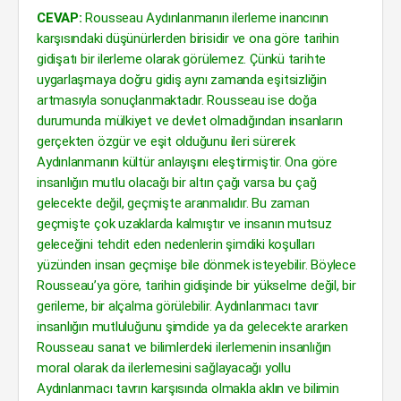
CEVAP:
Rousseau Aydınlanmanın ilerleme inancının
karşısındaki düşünürlerden birisidir ve ona göre tarihin
gidişatı bir ilerleme olarak görülemez. Çünkü tarihte
uygarlaşmaya doğru gidiş aynı zamanda eşitsizliğin
artmasıyla sonuçlanmaktadır. Rousseau ise doğa
durumunda mülkiyet ve devlet olmadığından insanların
gerçekten özgür ve eşit olduğunu ileri sürerek
Aydınlanmanın kültür anlayışını eleştirmiştir. Ona göre
insanlığın mutlu olacağı bir altın çağı varsa bu çağ
gelecekte değil, geçmişte aranmalıdır. Bu zaman
geçmişte çok uzaklarda kalmıştır ve insanın mutsuz
geleceğini tehdit eden nedenlerin şimdiki koşulları
yüzünden insan geçmişe bile dönmek isteyebilir. Böylece
Rousseau’ya göre, tarihin gidişinde bir yükselme değil, bir
gerileme, bir alçalma görülebilir. Aydınlanmacı tavır
insanlığın mutluluğunu şimdide ya da gelecekte ararken
Rousseau sanat ve bilimlerdeki ilerlemenin insanlığın
moral olarak da ilerlemesini sağlayacağı yollu
Aydınlanmacı tavrın karşısında olmakla aklın ve bilimin