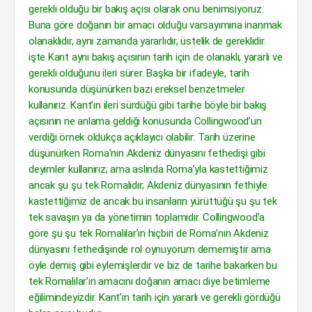
gerekli olduğu bir bakış açısı olarak onu benimsiyoruz.
Buna göre doğanın bir amacı olduğu varsayımına inanmak
olanaklıdır, aynı zamanda yararlıdır, üstelik de gereklidir.
işte Kant aynı bakış açısının tarih için de olanaklı, yararlı ve
gerekli olduğunu ileri sürer. Başka bir ifadeyle, tarih
konusunda düşünürken bazı ereksel benzetmeler
kullanırız. Kant’ın ileri sürdüğü gibi tarihe böyle bir bakış
açısının ne anlama geldiği konusunda Collingwood’un
verdiği örnek oldukça açıklayıcı olabilir: Tarih üzerine
düşünürken Roma’nın Akdeniz dünyasını fethedişi gibi
deyimler kullanırız; ama aslında Roma’yla kastettiğimiz
ancak şu şu tek Romalıdır; Akdeniz dünyasının fethiyle
kastettiğimiz de ancak bu insanların yürüttüğü şu şu tek
tek savaşın ya da yönetimin toplamıdır. Collingwood’a
göre şu şu tek Romalılar’ın hiçbiri de Roma’nın Akdeniz
dünyasını fethedişinde rol oynuyorum dememiştir ama
öyle demiş gibi eylemişlerdir ve biz de tarihe bakarken bu
tek Romalılar’ın amacını doğanın amacı diye betimleme
eğilimindeyizdir. Kant’ın tarih için yararlı ve gerekli gördüğü