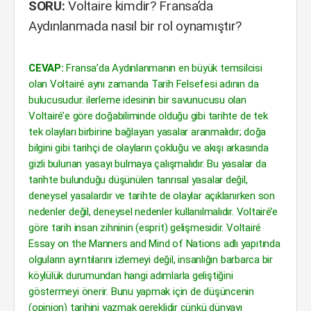
SORU:
Voltaire kimdir? Fransa’da
Aydınlanmada nasıl bir rol oynamıştır?
CEVAP:
Fransa’da Aydınlanmanın en büyük temsilcisi
olan Voltairé aynı zamanda Tarih Felsefesi adının da
bulucusudur. ilerleme idesinin bir savunucusu olan
Voltairé’e göre doğabiliminde olduğu gibi tarihte de tek
tek olayları birbirine bağlayan yasalar aranmalıdır; doğa
bilgini gibi tarihçi de olayların çokluğu ve akışı arkasında
gizli bulunan yasayı bulmaya çalışmalıdır. Bu yasalar da
tarihte bulunduğu düşünülen tanrısal yasalar değil,
deneysel yasalardır ve tarihte de olaylar açıklanırken son
nedenler değil, deneysel nedenler kullanılmalıdır. Voltairé’e
göre tarih insan zihninin (esprit) gelişmesidir. Voltairé
Essay on the Manners and Mind of Nations adlı yapıtında
olguların ayrntılarını izlemeyi değil, insanlığın barbarca bir
köylülük durumundan hangi adımlarla geliştiğini
göstermeyi önerir. Bunu yapmak için de düşüncenin
(opinion) tarihini yazmak gereklidir çünkü dünyayı