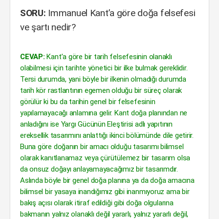
SORU:
Immanuel Kant’a göre doğa felsefesi
ve şartı nedir?
CEVAP:
Kant’a göre bir tarih felsefesinin olanaklı
olabilmesi için tarihte yönetici bir ilke bulmak gereklidir.
Tersi durumda, yani böyle bir ilkenin olmadığı durumda
tarih kör rastlantının egemen olduğu bir süreç olarak
görülür ki bu da tarihin genel bir felsefesinin
yapılamayacağı anlamına gelir. Kant doğa planından ne
anladığını ise Yargı Gücünün Eleştirisi adlı yapıtının
ereksellik tasarımını anlattığı ikinci bölümünde dile getirir.
Buna göre doğanın bir amacı olduğu tasarımı bilimsel
olarak kanıtlanamaz veya çürütülemez bir tasarım olsa
da onsuz doğayı anlayamayacağımız bir tasarımdır.
Aslında böyle bir genel doğa planına ya da doğa amacına
bilimsel bir yasaya inandığımız gibi inanmıyoruz ama bir
bakış açısı olarak itiraf edildiği gibi doğa olgularına
bakmanın yalnız olanaklı değil yararlı, yalnız yararlı değil,