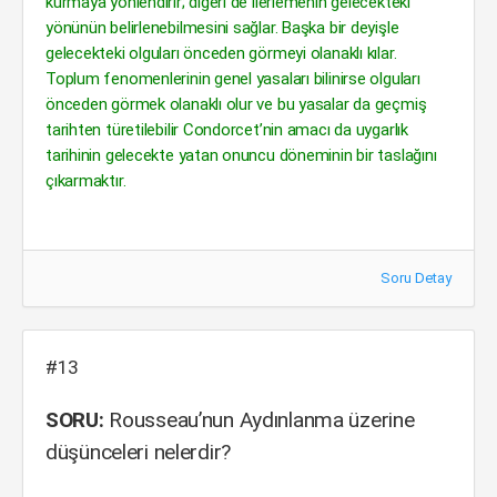
kurmaya yönlendirir; diğeri de ilerlemenin gelecekteki
yönünün belirlenebilmesini sağlar. Başka bir deyişle
gelecekteki olguları önceden görmeyi olanaklı kılar.
Toplum fenomenlerinin genel yasaları bilinirse olguları
önceden görmek olanaklı olur ve bu yasalar da geçmiş
tarihten türetilebilir Condorcet’nin amacı da uygarlık
tarihinin gelecekte yatan onuncu döneminin bir taslağını
çıkarmaktır.
Soru Detay
#13
SORU:
Rousseau’nun Aydınlanma üzerine
düşünceleri nelerdir?