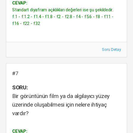
CEVAP:
Standart diyafram açıklıkları değerleri ise şu şekildedir.
f:1 - f:1.2 - f1.4 - f1.8 - f2 - f2.8 - f4 - f5.6 - f8 - f11 -
f16 - f22 - f32
Soru Detay
#7
SORU:
Bir görüntünün film ya da algılayıcı yüzey
üzerinde oluşabilmesi için nelere ihtiyaç
vardır?
CEVAP: