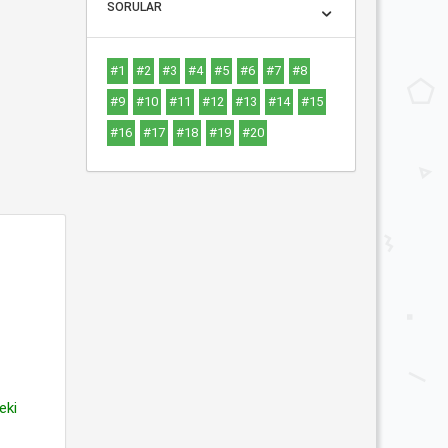
SORULAR
#1
#2
#3
#4
#5
#6
#7
#8
#9
#10
#11
#12
#13
#14
#15
#16
#17
#18
#19
#20
eki