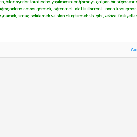
in, bilgisayarlar tarafından yapılmasını sağlamaya çalışan bir bilgisayar d
a uğraşanların amacı görmek, öğrenmek, alet kullanmak, insan konuşması
namak, amaç belirlemek ve plan oluşturmak vb. gibi ,zekice faaliyetleri
So