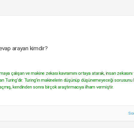
cevap arayan kimdir?
maya çalışan ve makine zekası kavramını ortaya atarak, insan zekasını t
i Alan Turing’dir. Turing’in makinelerin düşünüp düşünemeyeceği sorusunu 
 açmış, kendinden sonra birçok araştırmacıya ilham vermiştir.
So