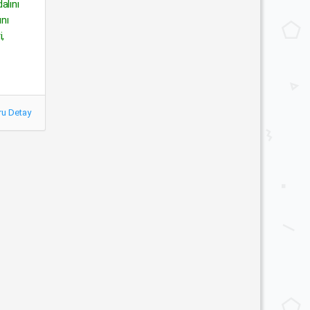
alını
nı
,
ru Detay