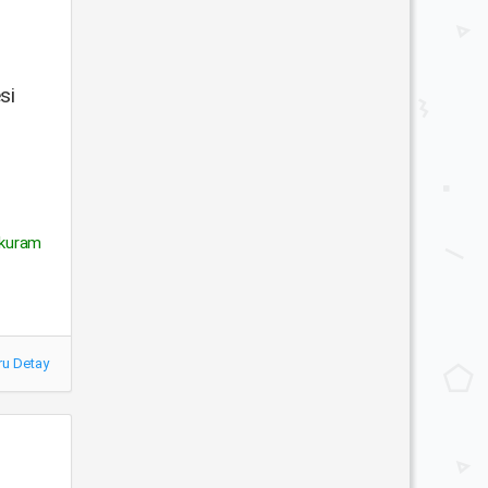
si
 kuram
ru Detay