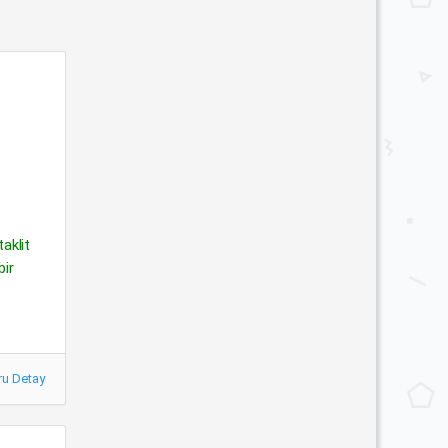
aklit
bir
ru Detay