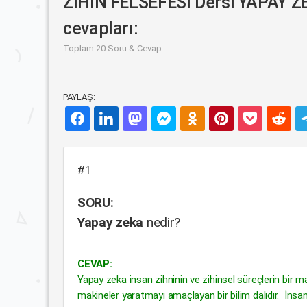
ZİHİN FELSEFESİ Dersi YAPAY 
cevapları:
Toplam 20 Soru & Cevap
PAYLAŞ:
#1
SORU:
Yapay zeka
nedir?
CEVAP:
Yapay zeka insan zihninin ve zihinsel süreçlerin bir ma
makineler yaratmayı amaçlayan bir bilim dalıdır. İnsan