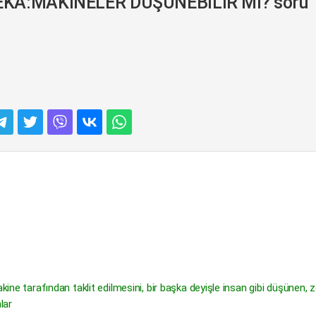
ZEKA:MAKİNELER DÜŞÜNEBİLİR Mİ? soru
kine tarafından taklit edilmesini, bir başka deyişle insan gibi düşünen, z
lar