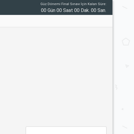
Güz Dönemi Final Sınavı İçin Kalan Süre:
00 Gün 00 Saat 00 Dak. 00 San.