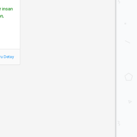
ir insan
n,
ru Detay