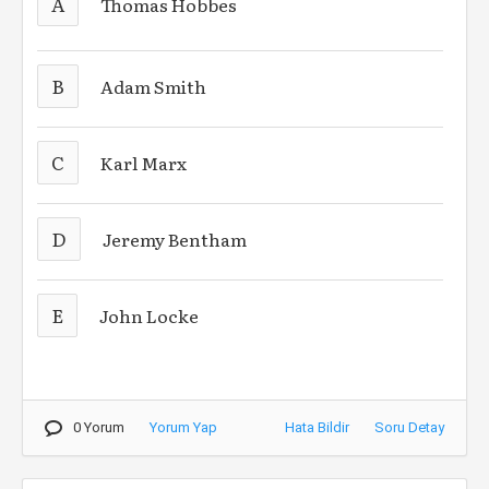
A
Thomas Hobbes
B
Adam Smith
C
Karl Marx
D
Jeremy Bentham
E
John Locke
0 Yorum
Yorum Yap
Hata Bildir
Soru Detay