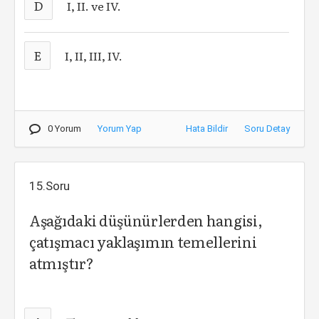
D
I, II. ve IV.
E
I, II, III, IV.
0 Yorum
Yorum Yap
Hata Bildir
Soru Detay
15.Soru
Aşağıdaki düşünürlerden hangisi,
çatışmacı yaklaşımın temellerini
atmıştır?