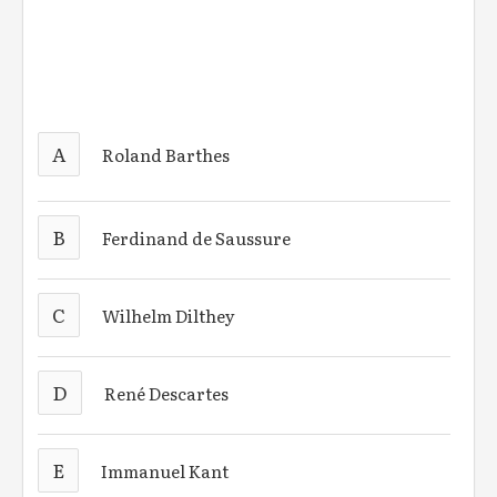
A
Roland Barthes
B
Ferdinand de Saussure
C
Wilhelm Dilthey
D
René Descartes
E
Immanuel Kant