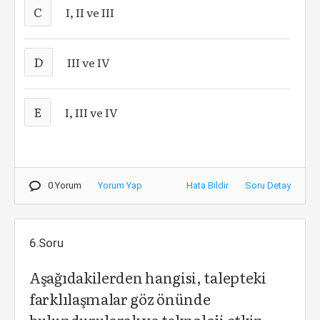
C
I, II ve III
D
III ve IV
E
I, III ve IV
0 Yorum
Yorum Yap
Hata Bildir
Soru Detay
6.Soru
Aşağıdakilerden hangisi, talepteki
farklılaşmalar göz önünde