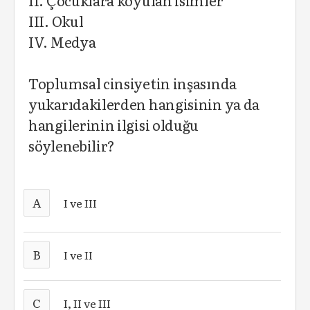
II. Çocuklara koyulan isimler
III. Okul
IV. Medya
Toplumsal cinsiyetin inşasında
yukarıdakilerden hangisinin ya da
hangilerinin ilgisi olduğu
söylenebilir?
A
I ve III
B
I ve II
C
I, II ve III