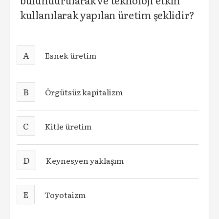
bulundurularak ve teknoloji etkin
kullanılarak yapılan üretim şeklidir?
A
Esnek üretim
B
Örgütsüz kapitalizm
C
Kitle üretim
D
Keynesyen yaklaşım
E
Toyotaizm