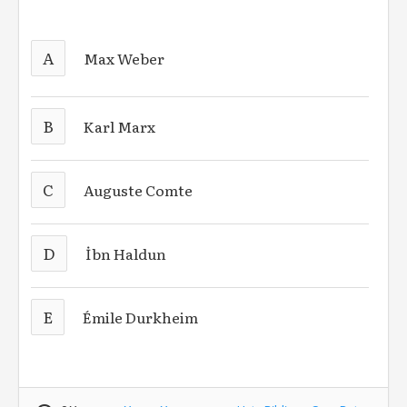
A
Max Weber
B
Karl Marx
C
Auguste Comte
D
İbn Haldun
E
Émile Durkheim