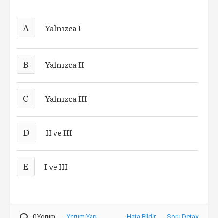
A
Yalnızca I
B
Yalnızca II
C
Yalnızca III
D
II ve III
E
I ve III
0 Yorum
Yorum Yap
Hata Bildir
Soru Detay