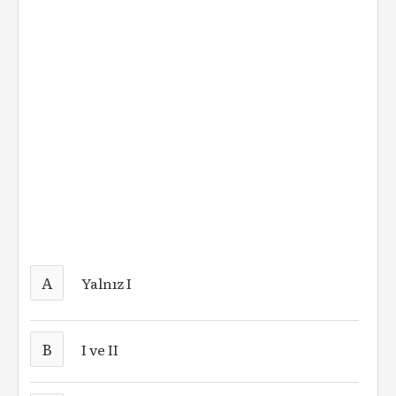
A
Yalnız I
B
I ve II