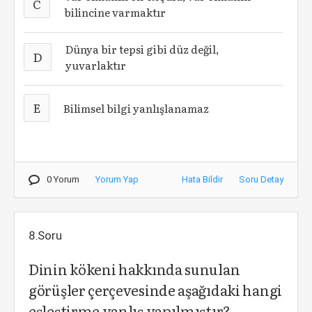
C
bilincine varmaktır
Dünya bir tepsi gibi düz değil,
D
yuvarlaktır
E
Bilimsel bilgi yanlışlanamaz
0 Yorum
Yorum Yap
Hata Bildir
Soru Detay
8.Soru
Dinin kökeni hakkında sunulan
görüşler çerçevesinde aşağıdaki hangi
eşleştirme yanlış yapılmıştır?