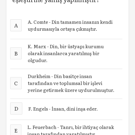
A. Comte - Din tamamen insanın kendi
A
uydurmasıyla ortaya çıkmıştır.
K. Marx - Din, bir üstyapı kurumu
B
olarak insanlarca yaratılmış bir
olgudur.
Durkheim - Din basitçe insan
C
tarafından ve toplumsal bir işlevi
yerine getirmek üzere uydurulmuştur.
D
F. Engels - İnsan, dini inşa eder.
L. Feuerbach - Tanrı, bir ihtiyaç olarak
E
insan tarafından yaratılmıştır.