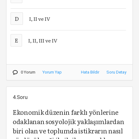
D
I, II ve IV
E
I, II, III ve IV
0 Yorum
Yorum Yap
Hata Bildir
Soru Detay
4.Soru
Ekonomik düzenin farklı yönlerine
odaklanan sosyolojik yaklaşımlardan
biri olan ve toplumda istikrarın nasıl