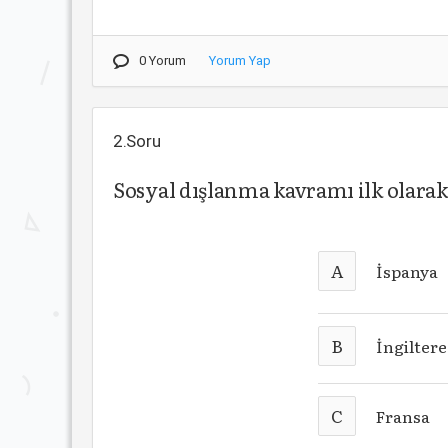
0 Yorum
Yorum Yap
2.Soru
Sosyal dışlanma kavramı ilk olarak
A
İspanya
B
İngilter
C
Fransa