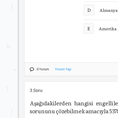
D
Almany
E
Amerika
0 Yorum
Yorum Yap
3.Soru
Aşağıdakilerden hangisi engelli
sorununu çözebilmek amacıyla 5378