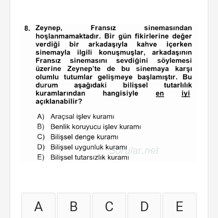
A
B
C
D
E