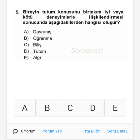
A
B
C
D
E
0 Yorum
Yorum Yap
Hata Bildir
Soru Detay