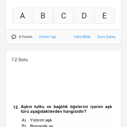
A
B
C
D
E
0 Yorum
Yorum Yap
Hata Bildir
Soru Detay
12.Soru