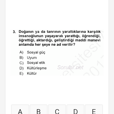
A
B
C
D
E