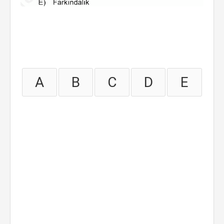
A
B
C
D
E