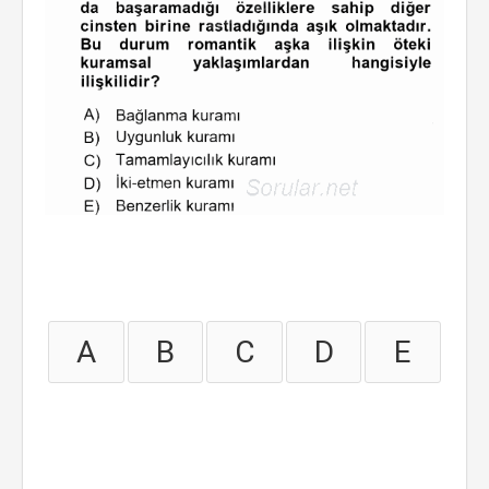
A
B
C
D
E