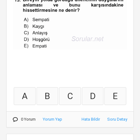
A
B
C
D
E
0 Yorum
Yorum Yap
Hata Bildir
Soru Detay