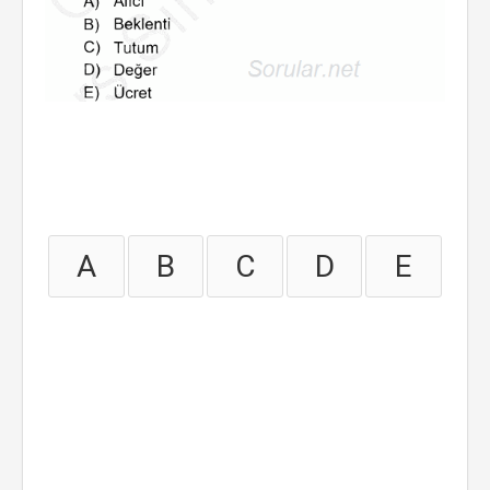
A
B
C
D
E