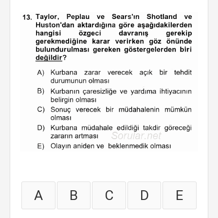
A
B
C
D
E