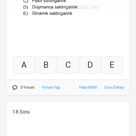
A
B
C
D
E
0 Yorum
Yorum Yap
Hata Bildir
Soru Detay
18.Soru