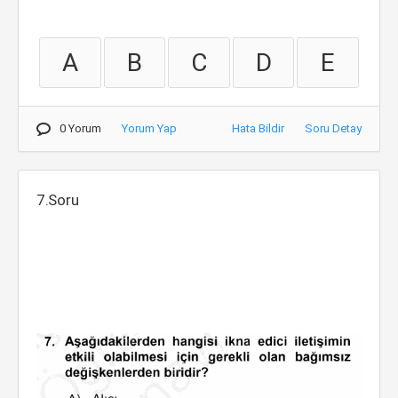
A
B
C
D
E
0 Yorum
Yorum Yap
Hata Bildir
Soru Detay
7.Soru