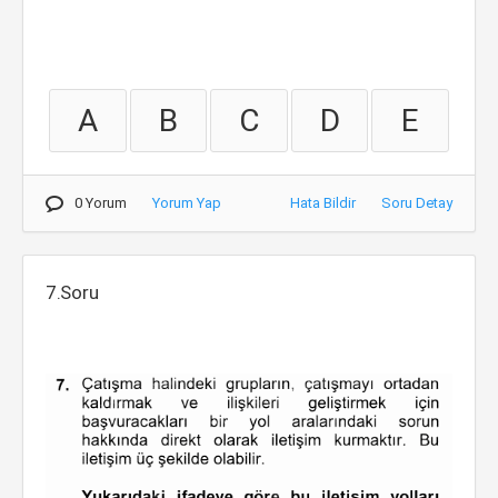
A
B
C
D
E
0 Yorum
Yorum Yap
Hata Bildir
Soru Detay
7.Soru