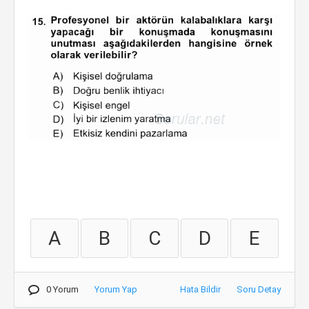
A
B
C
D
E
0 Yorum
Yorum Yap
Hata Bildir
Soru Detay