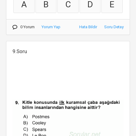
A
B
C
D
E
0 Yorum
Yorum Yap
Hata Bildir
Soru Detay
9.Soru