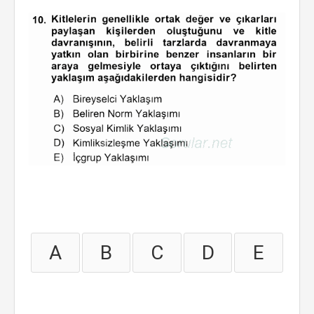
A
B
C
D
E