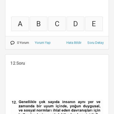
A
B
C
D
E
0 Yorum
Yorum Yap
Hata Bildir
Soru Detay
12.Soru