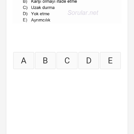
A
B
C
D
E