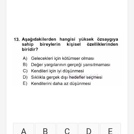
A
B
C
D
E