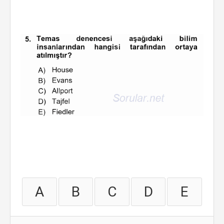
A
B
C
D
E