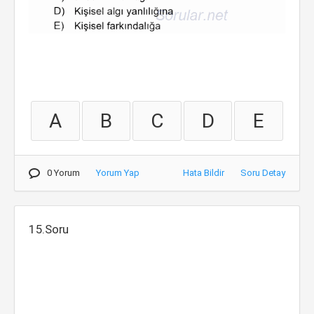
A
B
C
D
E
0 Yorum
Yorum Yap
Hata Bildir
Soru Detay
15.Soru