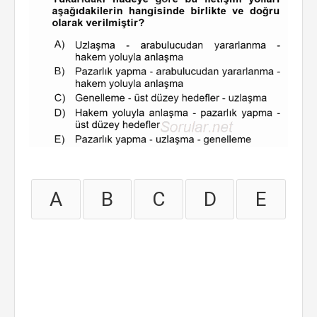
A
B
C
D
E