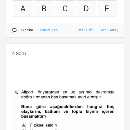
A
B
C
D
E
0 Yorum
Yorum Yap
Hata Bildir
Soru Detay
4.Soru