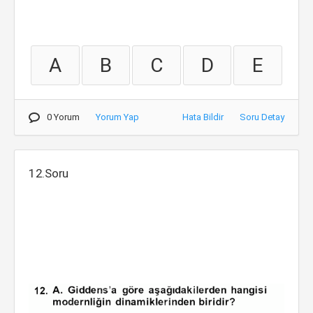
A
B
C
D
E
0 Yorum
Yorum Yap
Hata Bildir
Soru Detay
12.Soru