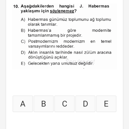
A
B
C
D
E