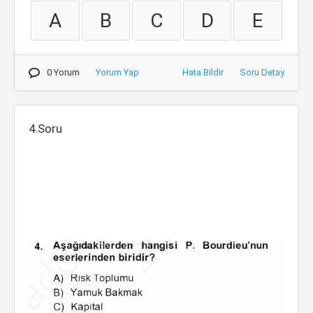
A
B
C
D
E
0 Yorum
Yorum Yap
Hata Bildir
Soru Detay
4.Soru