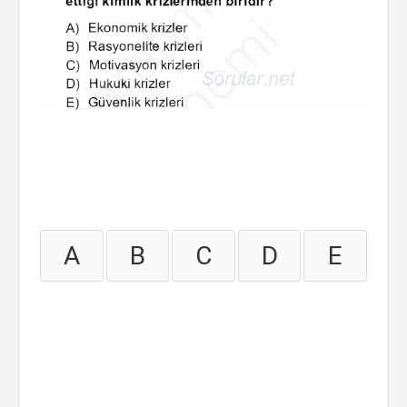
A
B
C
D
E