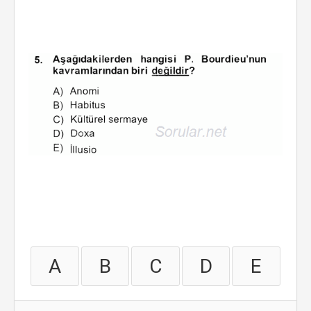
A
B
C
D
E