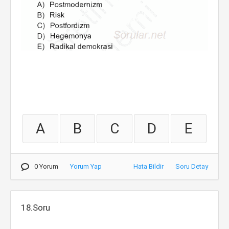
A
B
C
D
E
0 Yorum
Yorum Yap
Hata Bildir
Soru Detay
18.Soru