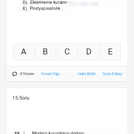
A
B
C
D
E
0 Yorum
Yorum Yap
Hata Bildir
Soru Detay
15.Soru