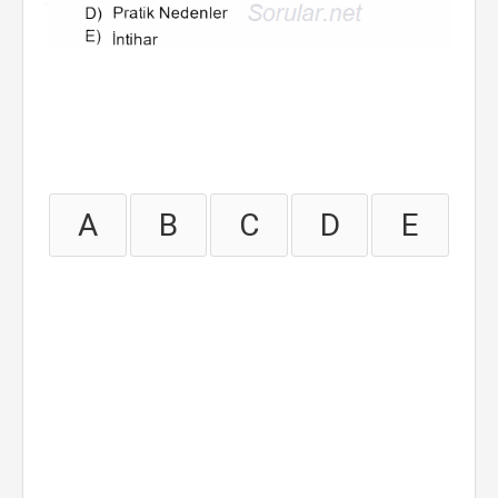
A
B
C
D
E