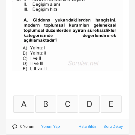
A
B
C
D
E
0 Yorum
Yorum Yap
Hata Bildir
Soru Detay