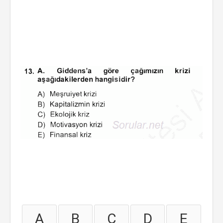
A
B
C
D
E