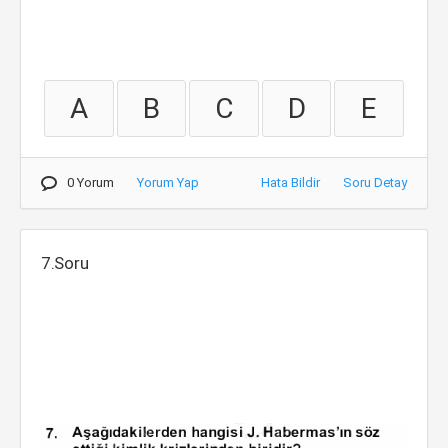
A
B
C
D
E
0 Yorum
Yorum Yap
Hata Bildir
Soru Detay
7.Soru