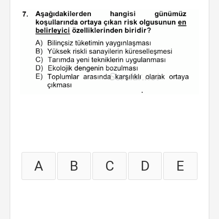
A
B
C
D
E