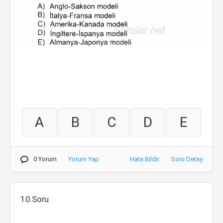
A
B
C
D
E
0 Yorum
Yorum Yap
Hata Bildir
Soru Detay
10.Soru