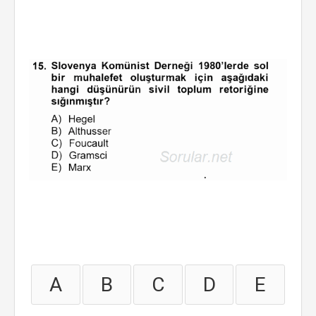
A
B
C
D
E