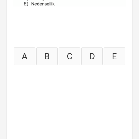
A
B
C
D
E