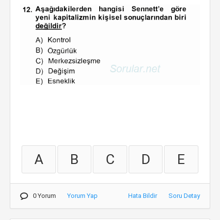
A
B
C
D
E
0 Yorum
Yorum Yap
Hata Bildir
Soru Detay