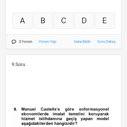
A
B
C
D
E
0 Yorum
Yorum Yap
Hata Bildir
Soru Detay
9.Soru