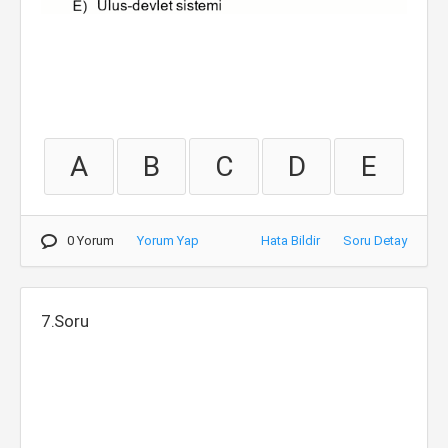
A
B
C
D
E
0 Yorum
Yorum Yap
Hata Bildir
Soru Detay
7.Soru