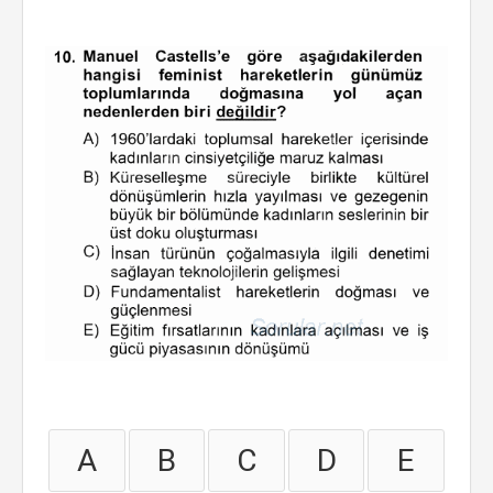
A
B
C
D
E