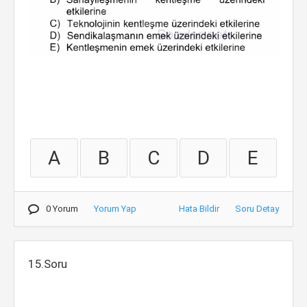
A
B
C
D
E
0 Yorum
Yorum Yap
Hata Bildir
Soru Detay
15.Soru