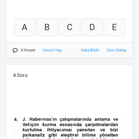
A
B
C
D
E
0 Yorum
Yorum Yap
Hata Bildir
Soru Detay
4.Soru