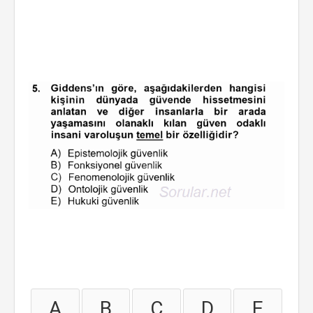
A
B
C
D
E