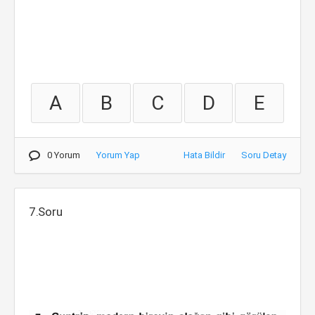
A
B
C
D
E
0 Yorum
Yorum Yap
Hata Bildir
Soru Detay
7.Soru