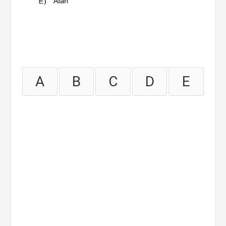
A
B
C
D
E