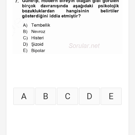
A
B
C
D
E