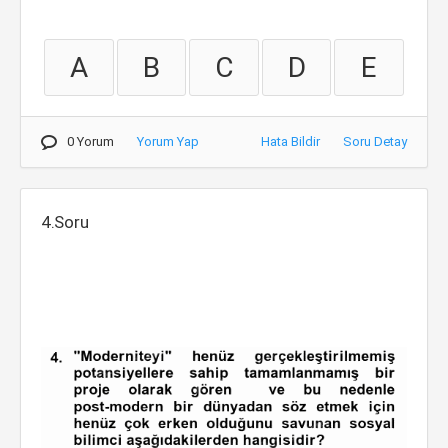
A
B
C
D
E
0 Yorum
Yorum Yap
Hata Bildir
Soru Detay
4.Soru