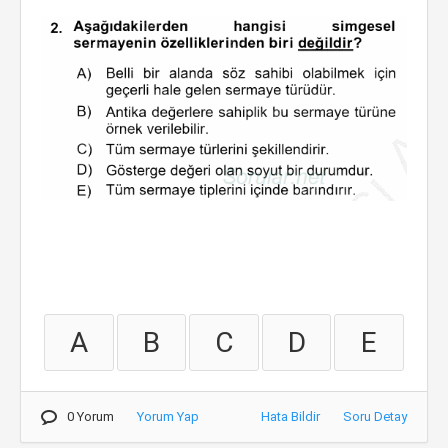
A
B
C
D
E
0 Yorum
Yorum Yap
Hata Bildir
Soru Detay