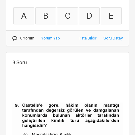
A
B
C
D
E
0 Yorum
Yorum Yap
Hata Bildir
Soru Detay
9.Soru