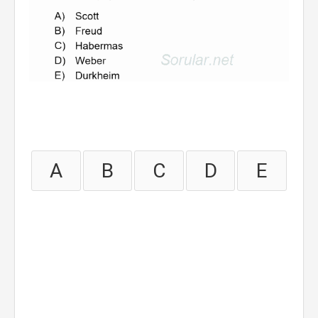
A
B
C
D
E