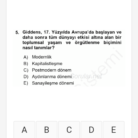
A
B
C
D
E