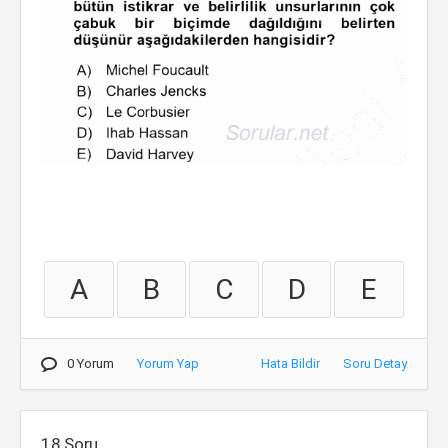
A
B
C
D
E
0 Yorum
Yorum Yap
Hata Bildir
Soru Detay
18.Soru