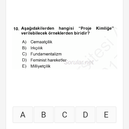
A
B
C
D
E