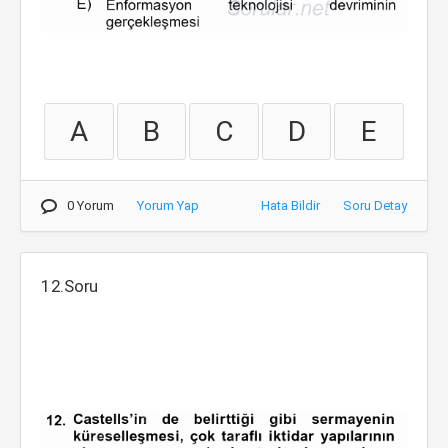
A
B
C
D
E
0 Yorum
Yorum Yap
Hata Bildir
Soru Detay
12.Soru