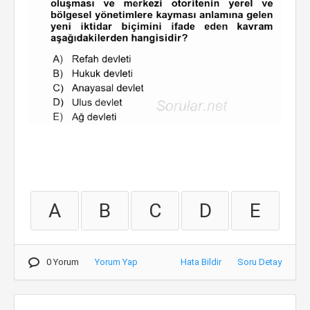
A
B
C
D
E
0 Yorum
Yorum Yap
Hata Bildir
Soru Detay