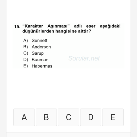
A
B
C
D
E