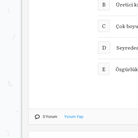
B
Üretici 
C
Çok boyut
D
Seyreden
E
Özgürlük
0 Yorum
Yorum Yap