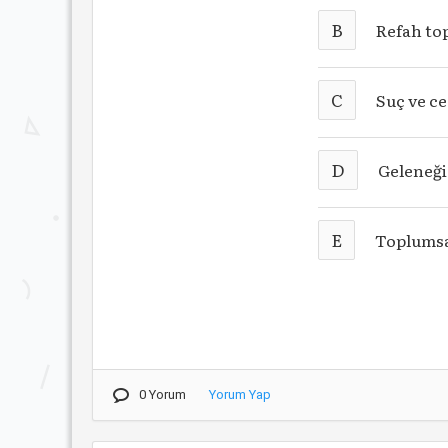
B
Refah t
C
Suç ve ce
D
Geleneği
E
Toplumsa
0 Yorum
Yorum Yap