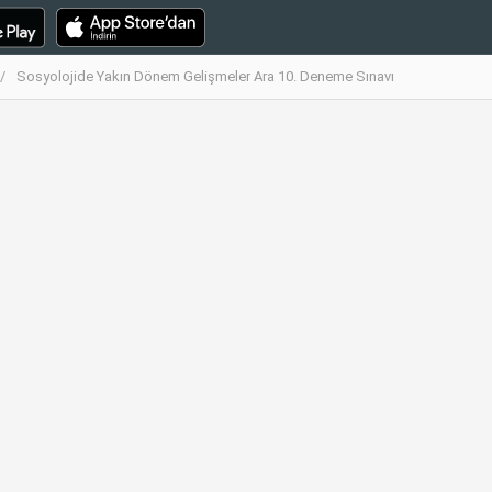
Sosyolojide Yakın Dönem Gelişmeler Ara 10. Deneme Sınavı