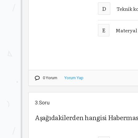
D
Teknik k
E
Materyal
0 Yorum
Yorum Yap
3.Soru
Aşağıdakilerden hangisi Habermas’