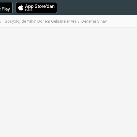
Sosyolojide Yakın Dönem Gelişmeler Ara 3. Deneme Sınavı