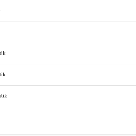
k
tik
tik
tik