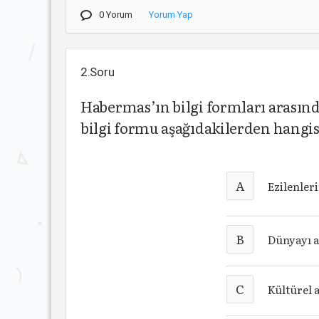
0 Yorum
Yorum Yap
2.Soru
Habermas’ın bilgi formları arasında
bilgi formu aşağıdakilerden hangisi 
A
Ezilenler
B
Dünyayı 
C
Kültürel 