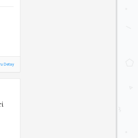
ru Detay
ri