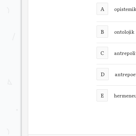
A
opistemi
B
ontolojik
C
antrepoli
D
antrepoe
E
hermeneu