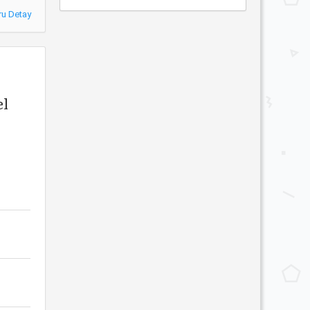
ru Detay
el