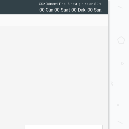
Güz Dönemi Final Sınavı İçin Kalan Süre:
00 Gün 00 Saat 00 Dak. 00 San.