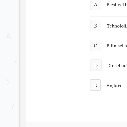
A
Eleştirel 
B
Teknoloji
C
Bilimsel b
D
Dinsel bi
E
Hiçbiri