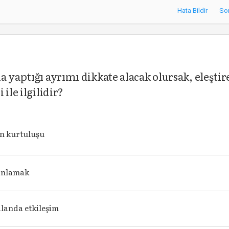
Hata Bildir
So
 yaptığı ayrımı dikkate alacak olursak, eleştir
ile ilgilidir?
in kurtuluşu
anlamak
alanda etkileşim