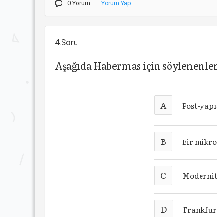
0 Yorum
Yorum Yap
4.Soru
Aşağıda Habermas için söylenenle
A
Post-yapı
B
Bir mikro 
C
Modernite
D
Frankfurt