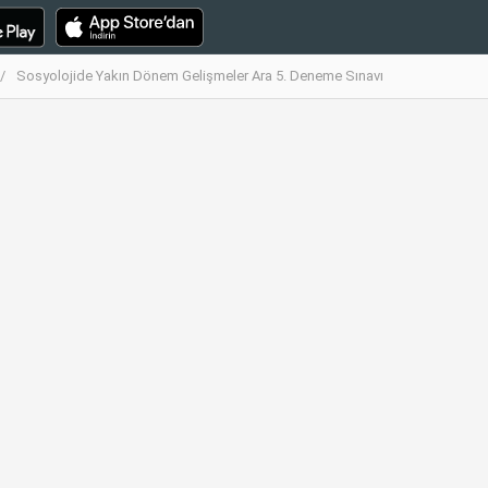
Sosyolojide Yakın Dönem Gelişmeler Ara 5. Deneme Sınavı