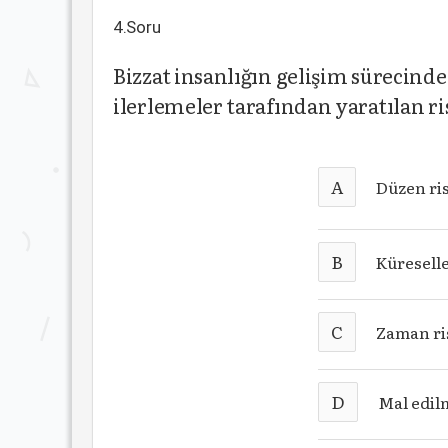
4.Soru
Bizzat insanlığın gelişim sürecinde
ilerlemeler tarafından yaratılan ri
A
Düzen ri
B
Küresell
C
Zaman ri
D
Mal edilm