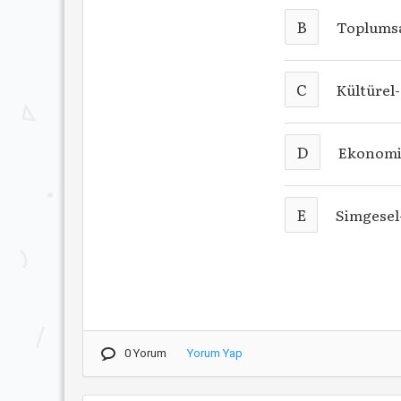
B
Toplumsa
C
Kültüre
D
Ekonomi
E
Simgesel
0 Yorum
Yorum Yap