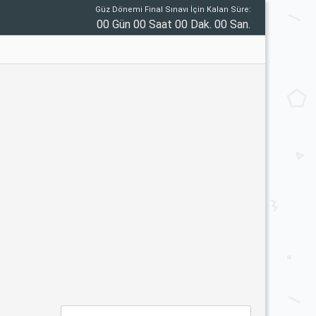
Güz Dönemi Final Sınavı İçin Kalan Süre:
00 Gün 00 Saat 00 Dak. 00 San.