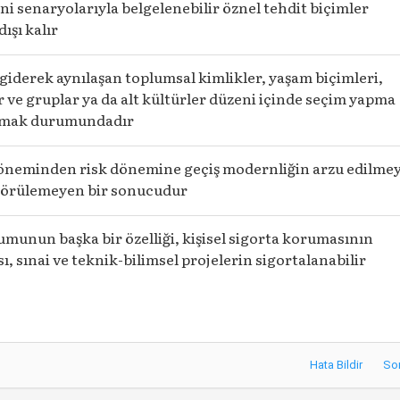
ni senaryolarıyla belgelenebilir öznel tehdit biçimler
dışı kalır
giderek aynılaşan toplumsal kimlikler, yaşam biçimleri,
 ve gruplar ya da alt kültürler düzeni içinde seçim yapma
almak durumundadır
öneminden risk dönemine geçiş modernliğin arzu edilme
görülemeyen bir sonucudur
umunun başka bir özelliği, kişisel sigorta korumasının
, sınai ve teknik-bilimsel projelerin sigortalanabilir
Hata Bildir
So