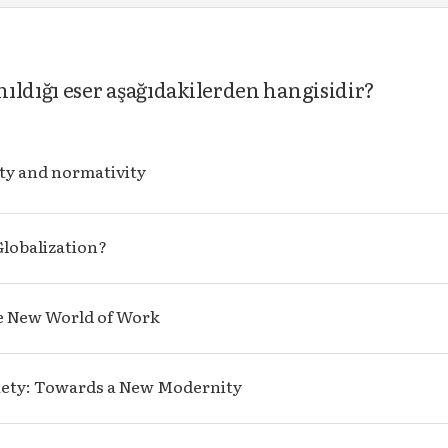
ıldığı eser aşağıdakilerden hangisidir?
ity and normativity
Globalization?
e New World of Work
iety: Towards a New Modernity