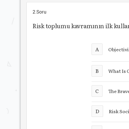
2.Soru
Risk toplumu kavramının ilk kullan
A
Objectiv
B
What Is 
C
The Brav
D
Risk Soc