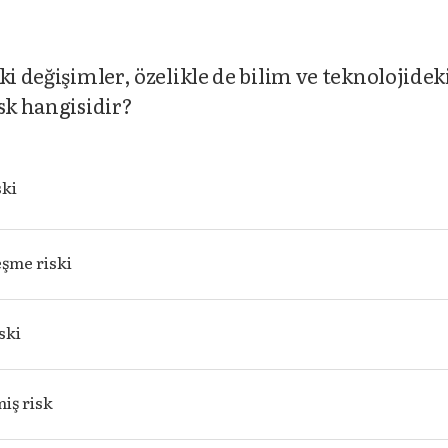
ki değişimler, özelikle de bilim ve teknolojidek
sk hangisidir?
ski
eşme riski
ski
iş risk