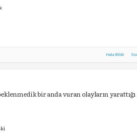
k
Hata Bildir
So
beklenmedik bir anda vuran olayların yarattığı 
ski