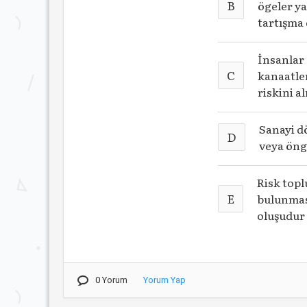
B
ögeler ya
tartışma 
İnsanlar 
C
kanaatler
riskini 
Sanayi d
D
veya ön
Risk topl
E
bulunması
oluşudur
0 Yorum
Yorum Yap