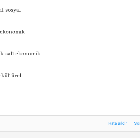
l-sosyal
l-ekonomik
k-salt ekonomik
-kültürel
Hata Bildir
So