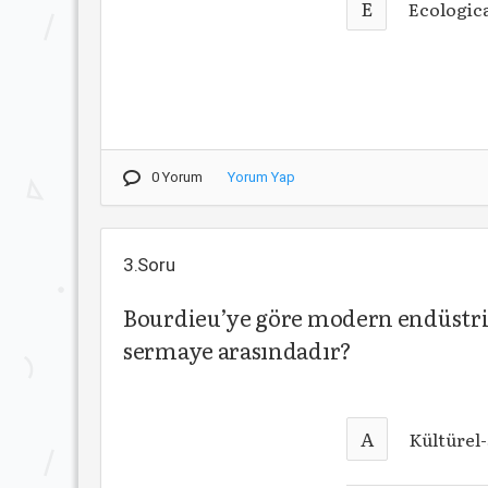
E
Ecologica
0 Yorum
Yorum Yap
3.Soru
Bourdieu’ye göre modern endüstri 
sermaye arasındadır?
A
Kültürel