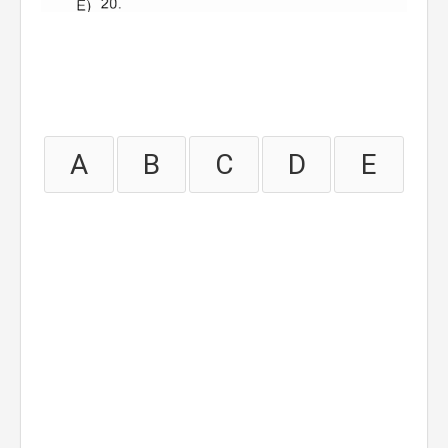
A
B
C
D
E