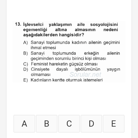
A
B
C
D
E