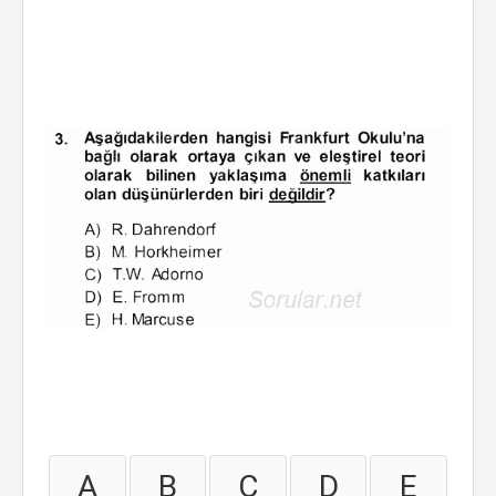
A
B
C
D
E