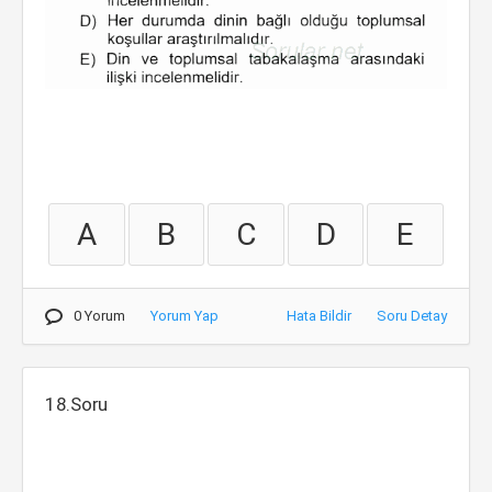
A
B
C
D
E
0 Yorum
Yorum Yap
Hata Bildir
Soru Detay
18.Soru