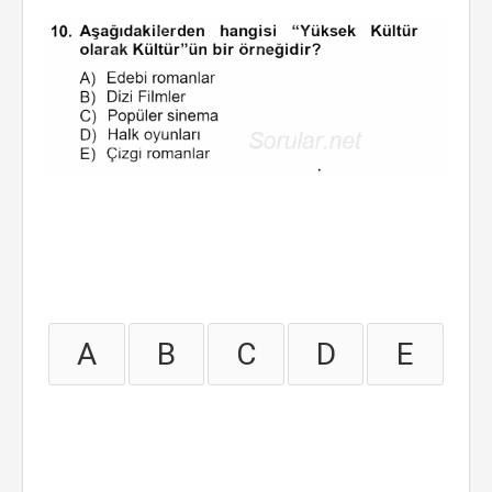
A
B
C
D
E