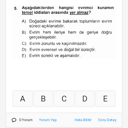
A
B
C
D
E
0 Yorum
Yorum Yap
Hata Bildir
Soru Detay