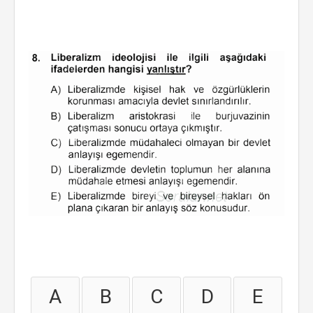
A
B
C
D
E