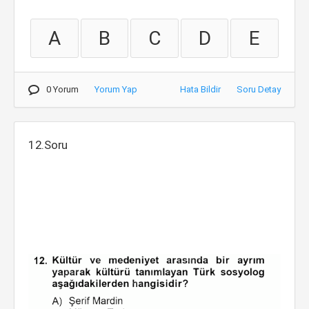
A
B
C
D
E
0 Yorum
Yorum Yap
Hata Bildir
Soru Detay
12.Soru