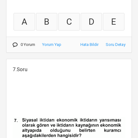
A
B
C
D
E
0 Yorum
Yorum Yap
Hata Bildir
Soru Detay
7.Soru