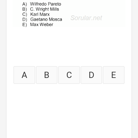
A
B
C
D
E