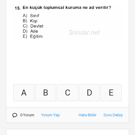
A
B
C
D
E
0 Yorum
Yorum Yap
Hata Bildir
Soru Detay