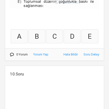
A
B
C
D
E
0 Yorum
Yorum Yap
Hata Bildir
Soru Detay
10.Soru