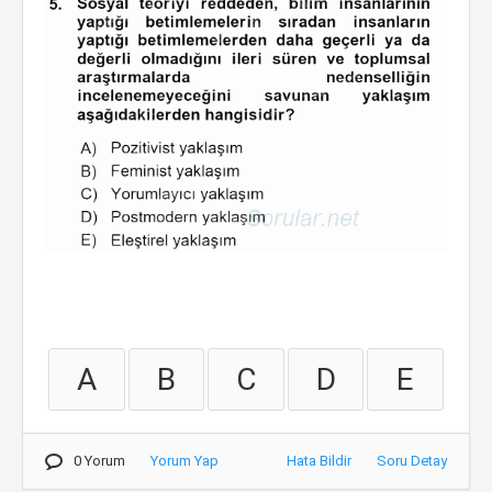
A
B
C
D
E
0 Yorum
Yorum Yap
Hata Bildir
Soru Detay