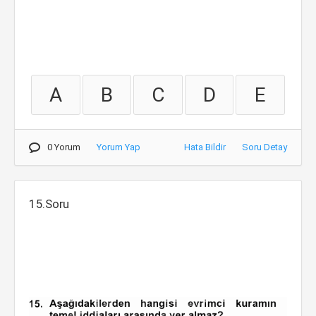
A
B
C
D
E
0 Yorum
Yorum Yap
Hata Bildir
Soru Detay
15.Soru