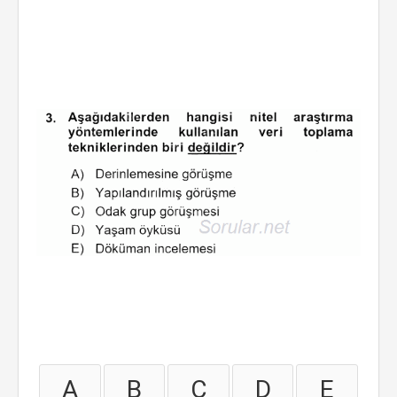
A
B
C
D
E