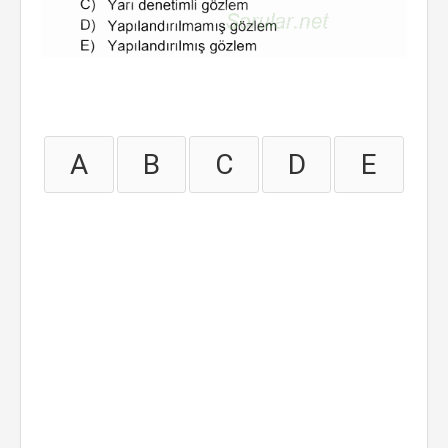
A
B
C
D
E