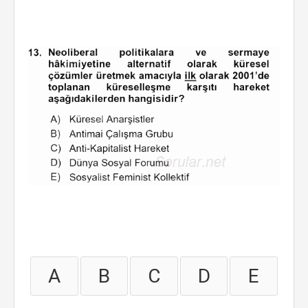
A
B
C
D
E