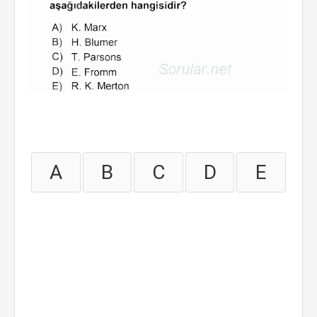
A
B
C
D
E