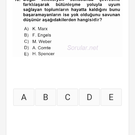
A
B
C
D
E