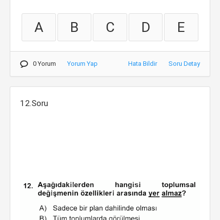
A
B
C
D
E
0 Yorum
Yorum Yap
Hata Bildir
Soru Detay
12.Soru