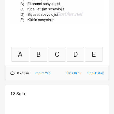
A
B
C
D
E
0 Yorum
Yorum Yap
Hata Bildir
Soru Detay
18.Soru