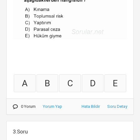
A
B
C
D
E
0 Yorum
Yorum Yap
Hata Bildir
Soru Detay
3.Soru