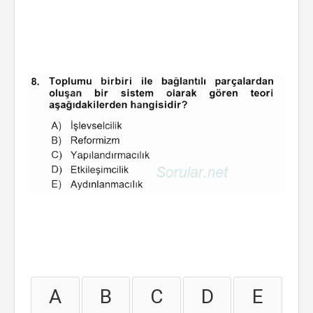
A
B
C
D
E