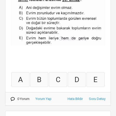
A
B
C
D
E
0 Yorum
Yorum Yap
Hata Bildir
Soru Detay