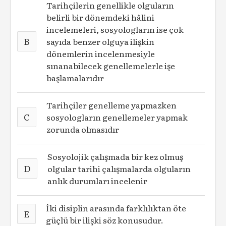
Tarihçilerin genellikle olguların
belirli bir dönemdeki hâlini
incelemeleri, sosyologların ise çok
B
sayıda benzer olguya ilişkin
dönemlerin incelenmesiyle
sınanabilecek genellemelerle işe
başlamalarıdır
Tarihçiler genelleme yapmazken
C
sosyologların genellemeler yapmak
zorunda olmasıdır
Sosyolojik çalışmada bir kez olmuş
D
olgular tarihi çalışmalarda olguların
anlık durumları incelenir
İki disiplin arasında farklılıktan öte
E
güçlü bir ilişki söz konusudur.