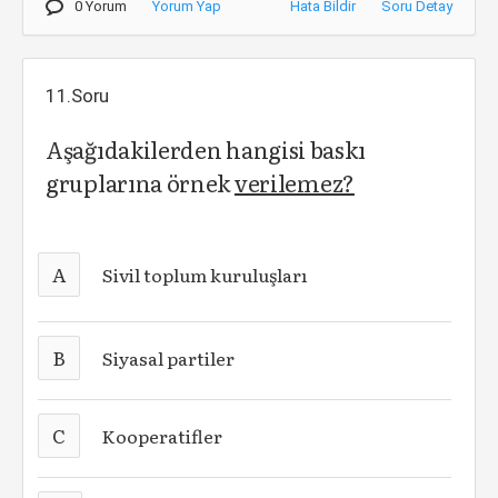
0 Yorum
Yorum Yap
Hata Bildir
Soru Detay
11.Soru
Aşağıdakilerden hangisi baskı
gruplarına örnek
verilemez?
A
Sivil toplum kuruluşları
B
Siyasal partiler
C
Kooperatifler