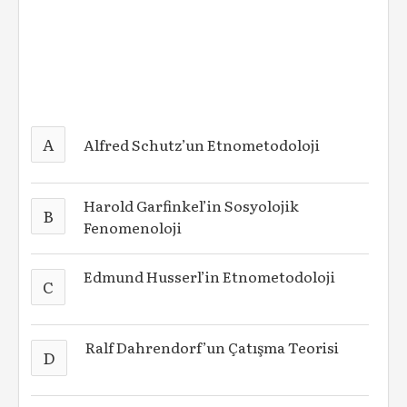
A
Alfred Schutz’un Etnometodoloji
Harold Garfinkel’in Sosyolojik
B
Fenomenoloji
Edmund Husserl’in Etnometodoloji
C
Ralf Dahrendorf’un Çatışma Teorisi
D