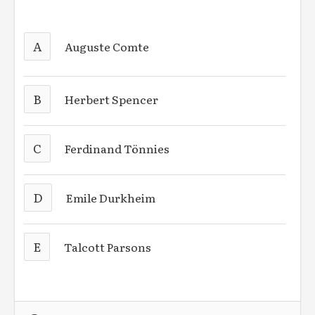
A
Auguste Comte
B
Herbert Spencer
C
Ferdinand Tönnies
D
Emile Durkheim
E
Talcott Parsons