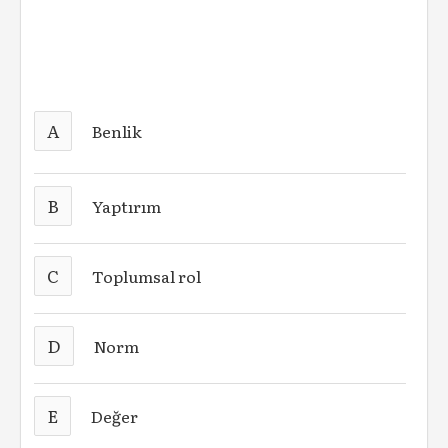
A
Benlik
B
Yaptırım
C
Toplumsal rol
D
Norm
E
Değer