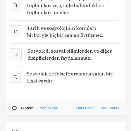
B
toplumları ve içinde bulundukları
toplumları inceler.
Tarih ve sosyolojinin konuları
C
birbiriyle hiçbir zaman örtüşmez.
Sosyoloji, sosyal bilimlerden ve diğer
D
disiplinlerden faydalanmaz.
Sosyoloji ile felsefe arasında yakın bir
E
ilişki vardır.
0 Yorum
Yorum Yap
Hata Bildir
Soru Detay