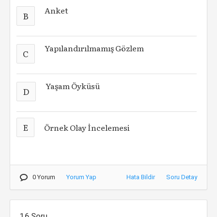
Anket
B
Yapılandırılmamış Gözlem
C
Yaşam Öyküsü
D
E
Örnek Olay İncelemesi
0 Yorum
Yorum Yap
Hata Bildir
Soru Detay
16.Soru