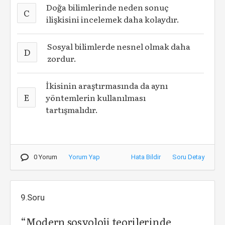
Doğa bilimlerinde neden sonuç
C
ilişkisini incelemek daha kolaydır.
Sosyal bilimlerde nesnel olmak daha
D
zordur.
İkisinin araştırmasında da aynı
E
yöntemlerin kullanılması
tartışmalıdır.
0 Yorum
Yorum Yap
Hata Bildir
Soru Detay
9.Soru
“Modern sosyoloji teorilerinde