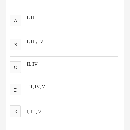
I, II
A
I, III, IV
B
II, IV
C
III, IV, V
D
E
I, III, V