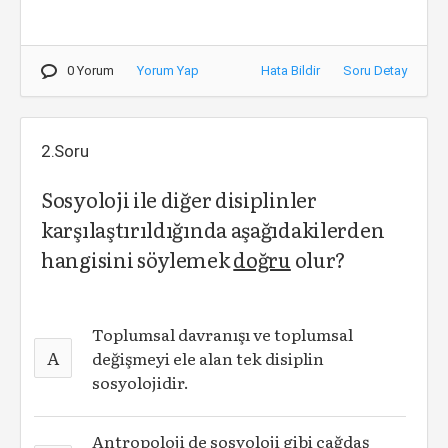
0 Yorum
Yorum Yap
Hata Bildir
Soru Detay
2.Soru
Sosyoloji ile diğer disiplinler
karşılaştırıldığında aşağıdakilerden
hangisini söylemek
doğru
olur?
Toplumsal davranışı ve toplumsal
A
değişmeyi ele alan tek disiplin
sosyolojidir.
Antropoloji de sosyoloji gibi çağdaş