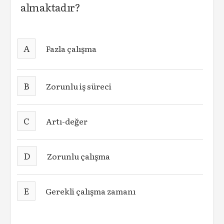
almaktadır?
A
Fazla çalışma
B
Zorunlu iş süreci
C
Artı-değer
D
Zorunlu çalışma
E
Gerekli çalışma zamanı