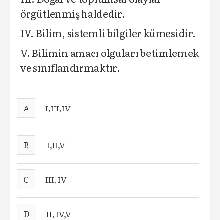
örgütlenmiş haldedir.
IV. Bilim, sistemli bilgiler kümesidir.
V. Bilimin amacı olguları betimlemek
ve sınıflandırmaktır.
A
I,III,IV
B
I,II,V
C
III, IV
D
II, IV,V