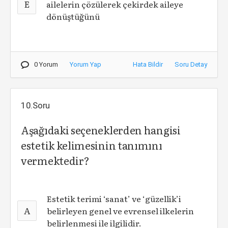
E
ailelerin çözülerek çekirdek aileye
dönüştüğünü
0 Yorum
Yorum Yap
Hata Bildir
Soru Detay
10.Soru
Aşağıdaki seçeneklerden hangisi
estetik kelimesinin tanımını
vermektedir?
Estetik terimi ‘sanat’ ve ‘güzellik’i
A
belirleyen genel ve evrensel ilkelerin
belirlenmesi ile ilgilidir.