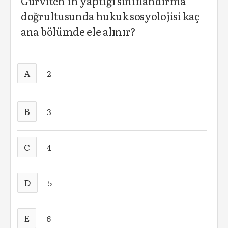
Gurvitch’in yaptığı sınıflandırma
doğrultusunda hukuk sosyolojisi kaç
ana bölümde ele alınır?
A
2
B
3
C
4
D
5
E
6