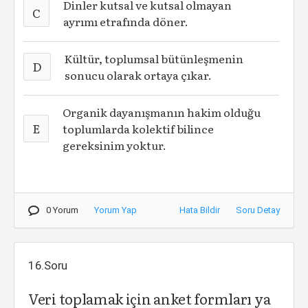
Dinler kutsal ve kutsal olmayan
C
ayrımı etrafında döner.
Kültür, toplumsal bütünleşmenin
D
sonucu olarak ortaya çıkar.
Organik dayanışmanın hakim olduğu
E
toplumlarda kolektif bilince
gereksinim yoktur.
0 Yorum
Yorum Yap
Hata Bildir
Soru Detay
16.Soru
Veri toplamak için anket formları ya