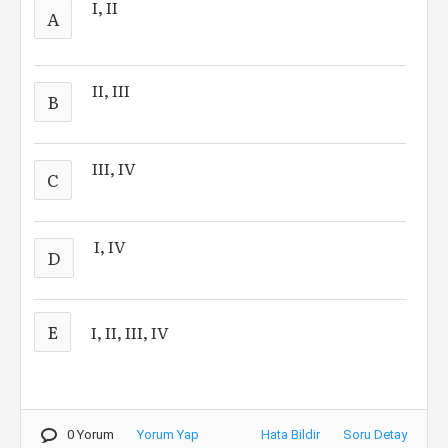
I, II
A
II, III
B
III, IV
C
I, IV
D
E
I, II, III, IV
0 Yorum
Yorum Yap
Hata Bildir
Soru Detay