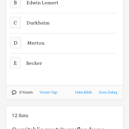
B
Edwin Lemert
C
Durkheim
D
Merton
E
Becker
0 Yorum
Yorum Yap
Hata Bildir
Soru Detay
12.Soru