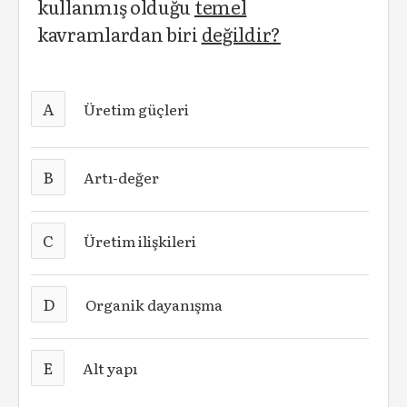
kullanmış olduğu
temel
kavramlardan biri
değildir?
A
Üretim güçleri
B
Artı-değer
C
Üretim ilişkileri
D
Organik dayanışma
E
Alt yapı