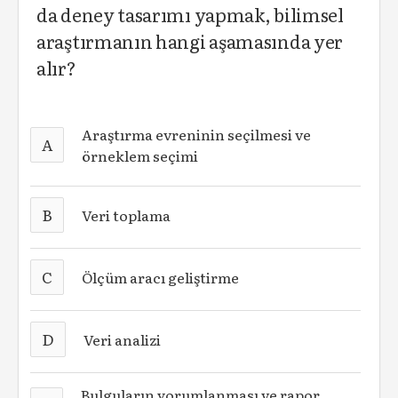
da deney tasarımı yapmak, bilimsel
araştırmanın hangi aşamasında yer
alır?
Araştırma evreninin seçilmesi ve
A
örneklem seçimi
B
Veri toplama
C
Ölçüm aracı geliştirme
D
Veri analizi
Bulguların yorumlanması ve rapor