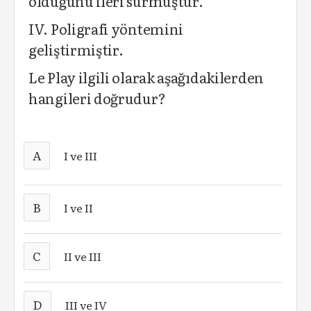
olduğunu ileri sürmüştür.
IV. Poligrafi yöntemini
geliştirmiştir.
Le Play ilgili olarak aşağıdakilerden
hangileri doğrudur?
A
I ve III
B
I ve II
C
II ve III
D
III ve IV