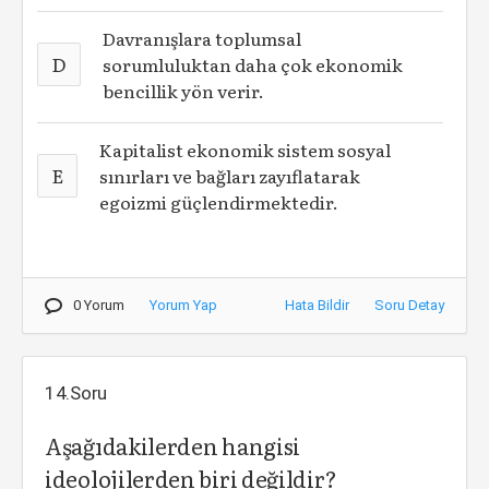
Davranışlara toplumsal
D
sorumluluktan daha çok ekonomik
bencillik yön verir.
Kapitalist ekonomik sistem sosyal
E
sınırları ve bağları zayıflatarak
egoizmi güçlendirmektedir.
0 Yorum
Yorum Yap
Hata Bildir
Soru Detay
14.Soru
Aşağıdakilerden hangisi
ideolojilerden biri değildir?