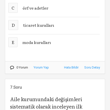
C
örf ve adetler
D
ticaret kuralları
E
moda kuralları
0 Yorum
Yorum Yap
Hata Bildir
Soru Detay
7.Soru
Aile kurumundaki değişimleri
sistematik olarak inceleyen ilk