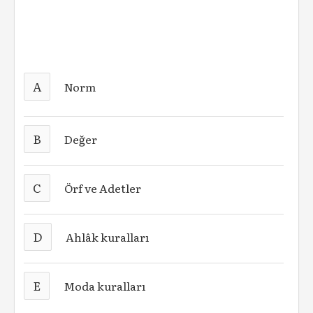
A
Norm
B
Değer
C
Örf ve Adetler
D
Ahlâk kuralları
E
Moda kuralları