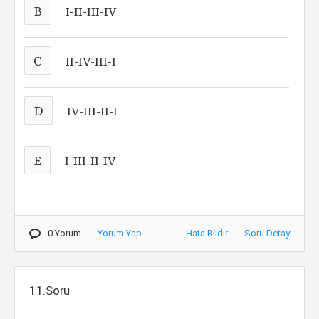
B
I-II-III-IV
C
II-IV-III-I
D
IV-III-II-I
E
I-III-II-IV
0 Yorum
Yorum Yap
Hata Bildir
Soru Detay
11.Soru