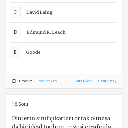
C
David Laing
D
Edmund R. Leach
E
Goode
0 Yorum
Yorum Yap
Hata Bildir
Soru Detay
16.Soru
Dinlerin sınıf çıkarları ortak olmasa
da bir ideal toplum imgesi etrafında