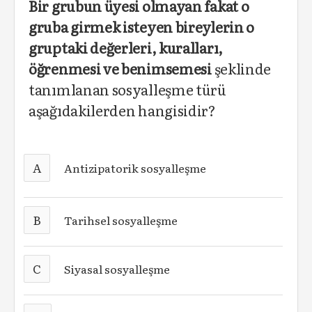
Bir grubun üyesi olmayan fakat o
gruba girmek isteyen bireylerin o
gruptaki değerleri, kuralları,
öğrenmesi ve benimsemesi
şeklinde
tanımlanan sosyalleşme türü
aşağıdakilerden hangisidir?
A
Antizipatorik sosyalleşme
B
Tarihsel sosyalleşme
C
Siyasal sosyalleşme