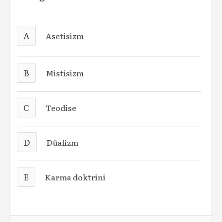
A
Asetisizm
B
Mistisizm
C
Teodise
D
Düalizm
E
Karma doktrini