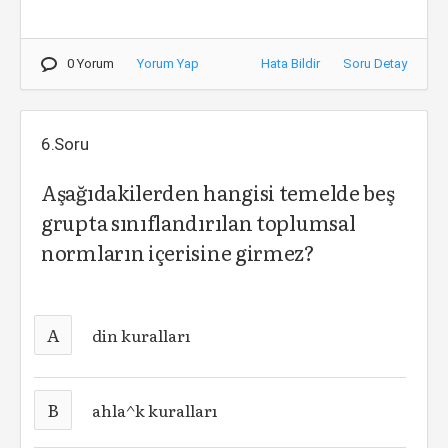
0 Yorum
Yorum Yap
Hata Bildir
Soru Detay
6.Soru
Aşağıdakilerden hangisi temelde beş
grupta sınıflandırılan toplumsal
normların içerisine girmez?
A
din kuralları
B
ahla^k kuralları