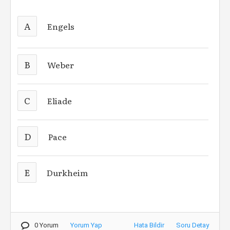
A
Engels
B
Weber
C
Eliade
D
Pace
E
Durkheim
0 Yorum
Yorum Yap
Hata Bildir
Soru Detay