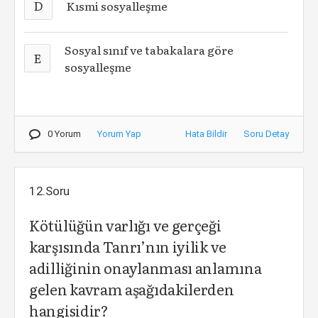
D
Kısmi sosyalleşme
Sosyal sınıf ve tabakalara göre
E
sosyalleşme
0 Yorum
Yorum Yap
Hata Bildir
Soru Detay
12.Soru
Kötülüğün varlığı ve gerçeği
karşısında Tanrı’nın iyilik ve
adilliğinin onaylanması anlamına
gelen kavram aşağıdakilerden
hangisidir?