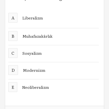
A
Liberalizm
B
Muhafazakârlık
C
Sosyalizm
D
Modernizm
E
Neoliberalizm