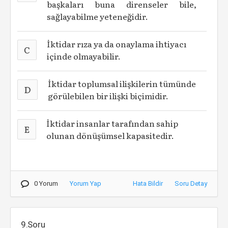
başkaları buna direnseler bile,
sağlayabilme yeteneğidir.
İktidar rıza ya da onaylama ihtiyacı
C
içinde olmayabilir.
İktidar toplumsal ilişkilerin tümünde
D
görülebilen bir ilişki biçimidir.
İktidar insanlar tarafından sahip
E
olunan dönüşümsel kapasitedir.
0 Yorum
Yorum Yap
Hata Bildir
Soru Detay
9.Soru