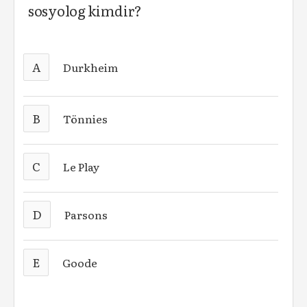
sosyolog kimdir?
A
Durkheim
B
Tönnies
C
Le Play
D
Parsons
E
Goode