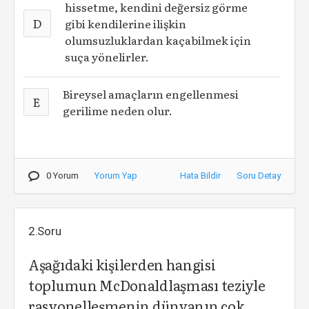
hissetme, kendini değersiz görme
D
gibi kendilerine ilişkin
olumsuzluklardan kaçabilmek için
suça yönelirler.
Bireysel amaçların engellenmesi
E
gerilime neden olur.
0 Yorum
Yorum Yap
Hata Bildir
Soru Detay
2.Soru
Aşağıdaki kişilerden hangisi
toplumun McDonaldlaşması teziyle
rasyonelleşmenin dünyanın çok