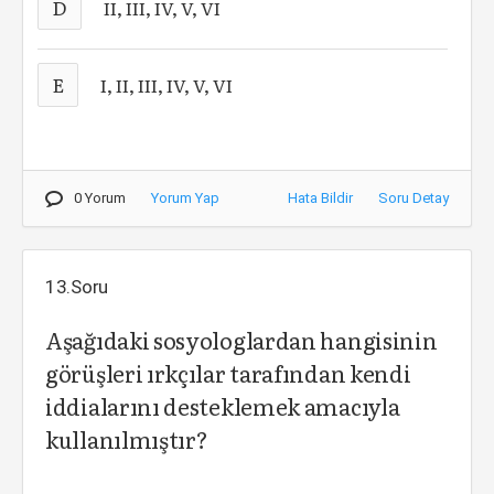
D
II, III, IV, V, VI
E
I, II, III, IV, V, VI
0 Yorum
Yorum Yap
Hata Bildir
Soru Detay
13.Soru
Aşağıdaki sosyologlardan hangisinin
görüşleri ırkçılar tarafından kendi
iddialarını desteklemek amacıyla
kullanılmıştır?