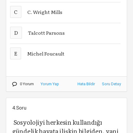
C
C. Wright Mills
D
Talcott Parsons
E
Michel Foucault
0 Yorum
Yorum Yap
Hata Bildir
Soru Detay
4.Soru
Sosyolojiyi herkesin kullandığı
gündelik hayata ilişkin bilgiden, yani