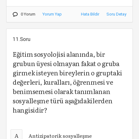
0 Yorum
Yorum Yap
Hata Bildir
Soru Detay
11.Soru
Eğitim sosyolojisi alanında, bir
grubun üyesi olmayan fakat o gruba
girmek isteyen bireylerin o gruptaki
değerleri, kuralları, öğrenmesi ve
benimsemesi olarak tanımlanan
sosyalleşme türü aşağıdakilerden
hangisidir?
A
Antizipatorik sosyalleşme