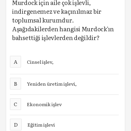
Murdock için aile çok işlevli,
indirgenemez ve kaçınılmaz bir
toplumsal kurumdur.
Aşağıdakilerden hangisi Murdock'ın
bahsettiği işlevlerden değildir?
A
Cinsel işlev,
B
Yeniden üretim işlevi,
C
Ekonomik işlev
D
Eğitim işlevi