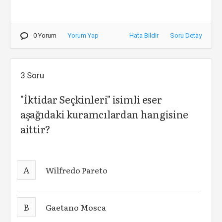
0 Yorum
Yorum Yap
Hata Bildir
Soru Detay
3.Soru
"İktidar Seçkinleri" isimli eser
aşağıdaki kuramcılardan hangisine
aittir?
A
Wilfredo Pareto
B
Gaetano Mosca