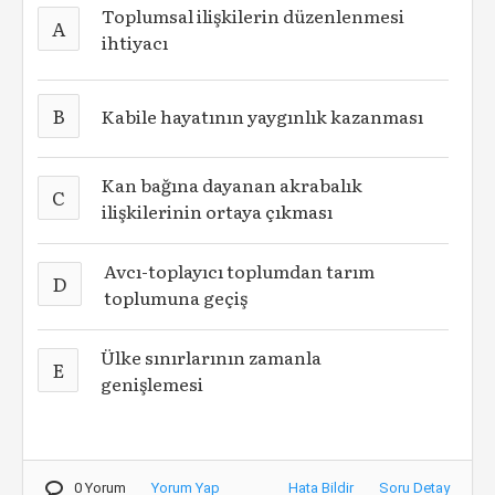
Toplumsal ilişkilerin düzenlenmesi
A
ihtiyacı
B
Kabile hayatının yaygınlık kazanması
Kan bağına dayanan akrabalık
C
ilişkilerinin ortaya çıkması
Avcı-toplayıcı toplumdan tarım
D
toplumuna geçiş
Ülke sınırlarının zamanla
E
genişlemesi
0 Yorum
Yorum Yap
Hata Bildir
Soru Detay