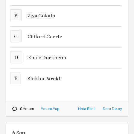
B
Ziya Gökalp
C
Clifford Geertz
D
Emile Durkheim
E
Bhikhu Parekh
0 Yorum
Yorum Yap
Hata Bildir
Soru Detay
6.Soru