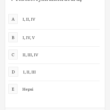
A
I, II, IV
B
I, IV, V
C
II, III, IV
D
I, II, III
E
Hepsi