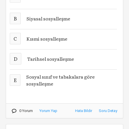
B
Siyasal sosyalleşme
C
Kısmi sosyalleşme
D
Tarihsel sosyalleşme
Sosyal sınıf ve tabakalara göre
E
sosyalleşme
0 Yorum
Yorum Yap
Hata Bildir
Soru Detay