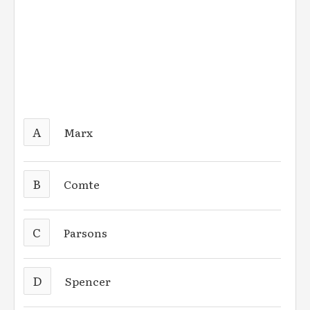
A
Marx
B
Comte
C
Parsons
D
Spencer