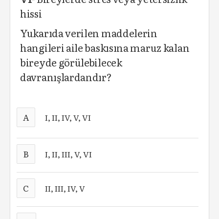
hissi
Yukarıda verilen maddelerin
hangileri aile baskısına maruz kalan
bireyde görülebilecek
davranışlardandır?
A
I, II, IV, V, VI
B
I, II, III, V, VI
C
II, III, IV, V