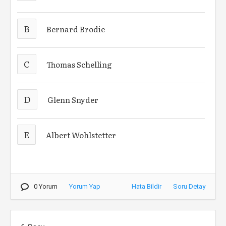
B
Bernard Brodie
C
Thomas Schelling
D
Glenn Snyder
E
Albert Wohlstetter
0 Yorum
Yorum Yap
Hata Bildir
Soru Detay