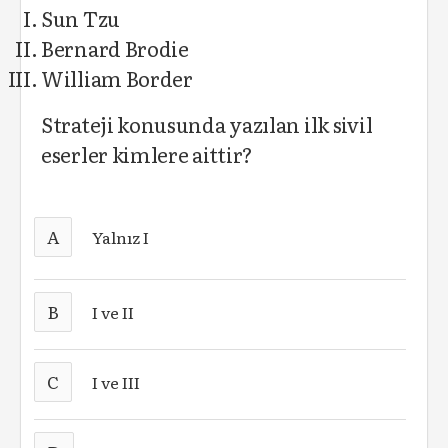
Sun Tzu
Bernard Brodie
William Border
Strateji konusunda yazılan ilk sivil
eserler kimlere aittir?
A
Yalnız I
B
I ve II
C
I ve III