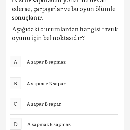
ederse, çarpışırlar ve bu oyun ölümle
sonuçlanır.
Aşağıdaki durumlardan hangisi tavuk
oyunu için bel noktasıdır?
A
A sapar B sapmaz
B
A sapmaz B sapar
C
A sapar B sapar
D
A sapmaz B sapmaz