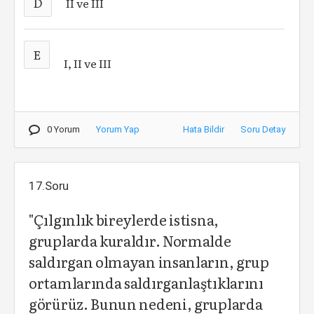
D
II ve III
E
I, II ve III
0 Yorum
Yorum Yap
Hata Bildir
Soru Detay
17.Soru
"Çılgınlık bireylerde istisna,
gruplarda kuraldır. Normalde
saldırgan olmayan insanların, grup
ortamlarında saldırganlaştıklarını
görürüz. Bunun nedeni, gruplarda