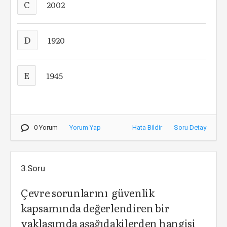
C
2002
D
1920
E
1945
0 Yorum
Yorum Yap
Hata Bildir
Soru Detay
3.Soru
Çevre sorunlarını güvenlik
kapsamında değerlendiren bir
yaklaşımda aşağıdakilerden hangisi