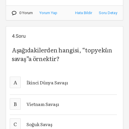
0 Yorum
Yorum Yap
Hata Bildir
Soru Detay
4.Soru
Aşağıdakilerden hangisi, “topyekûn
savaş”a örnektir?
A
İkinci Dünya Savaşı
B
Vietnam Savaşı
C
Soğuk Savaş