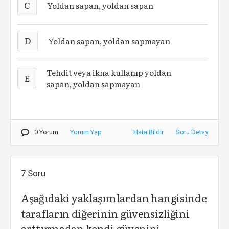
C
Yoldan sapan, yoldan sapan
D
Yoldan sapan, yoldan sapmayan
Tehdit veya ikna kullanıp yoldan
E
sapan, yoldan sapmayan
0 Yorum
Yorum Yap
Hata Bildir
Soru Detay
7.Soru
Aşağıdaki yaklaşımlardan hangisinde
tarafların diğerinin güvensizliğini
arttırmadan kendi güvenini