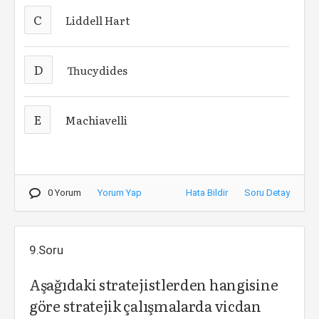
C
Liddell Hart
D
Thucydides
E
Machiavelli
0 Yorum
Yorum Yap
Hata Bildir
Soru Detay
9.Soru
Aşağıdaki stratejistlerden hangisine
göre stratejik çalışmalarda vicdan