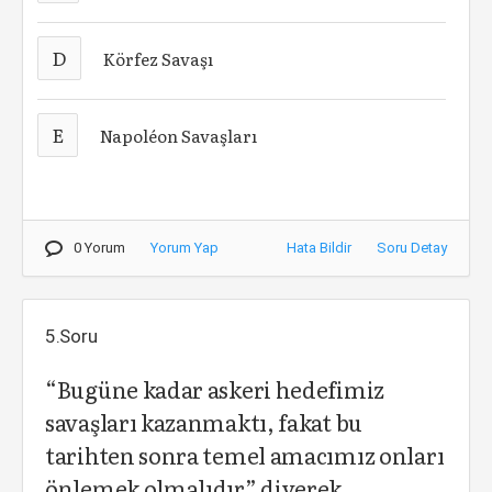
D
Körfez Savaşı
E
Napoléon Savaşları
0 Yorum
Yorum Yap
Hata Bildir
Soru Detay
5.Soru
“Bugüne kadar askeri hedefimiz
savaşları kazanmaktı, fakat bu
tarihten sonra temel amacımız onları
önlemek olmalıdır” diyerek