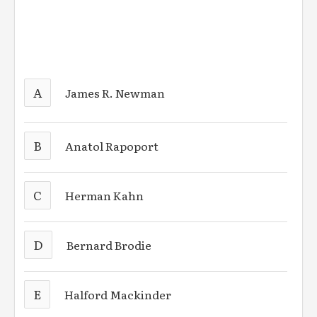
A
James R. Newman
B
Anatol Rapoport
C
Herman Kahn
D
Bernard Brodie
E
Halford Mackinder