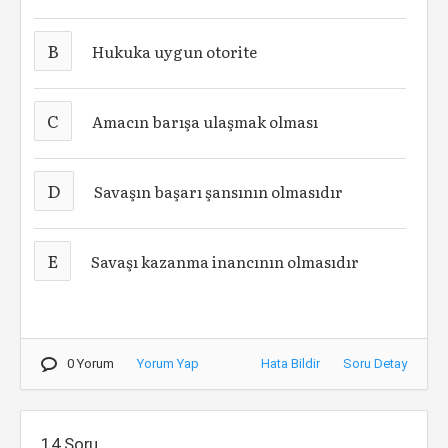
B
Hukuka uygun otorite
C
Amacın barışa ulaşmak olması
D
Savaşın başarı şansının olmasıdır
E
Savaşı kazanma inancının olmasıdır
0 Yorum
Yorum Yap
Hata Bildir
Soru Detay
14.Soru