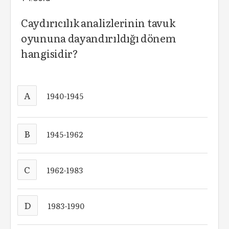
Caydırıcılık analizlerinin tavuk
oyununa dayandırıldığı dönem
hangisidir?
A
1940-1945
B
1945-1962
C
1962-1983
D
1983-1990