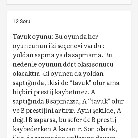
12.Soru
Tavuk oyunu: Bu oyunda her
oyuncunun iki seçene¤i vard›r:
yoldan sapma ya da sapmama. Bu
nedenle oyunun dört olası sonucu
olacaktır. ‹ki oyuncu da yoldan
saptığında, ikisi de “tavuk” olur ama
hiçbiri prestij kaybetmez. A
saptığında B sapmazsa, A “tavuk” olur
ve B prestijini artırır. Aynı şekilde, A
değil B saparsa, bu sefer de B prestij
kaybederken A kazanır. Son olarak,
ikisi de sapmadan yollarına devam