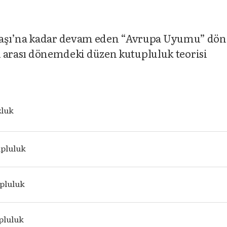
vaşı’na kadar devam eden “Avrupa Uyumu” dö
rı arası dönemdeki düzen kutupluluk teorisi
zluk
pluluk
upluluk
pluluk