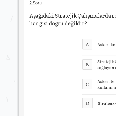
2.Soru
Aşağıdaki Stratejik Çalışmalarda 
hangisi doğru değildir?
A
Askeri ko
Stratejik
B
sağlayan 
Askeri te
C
kullanımı
D
Stratejik