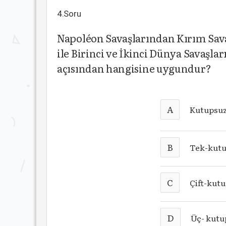
4.Soru
Napoléon Savaşlarından Kırım Sa
ile Birinci ve İkinci Dünya Savaşla
açısından hangisine uygundur?
A
Kutupsu
B
Tek-kutu
C
Çift-kut
D
Üç- kutu