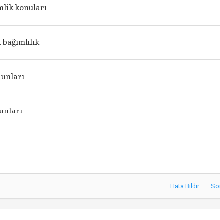
mlik konuları
 bağımlılık
runları
unları
Hata Bildir
So