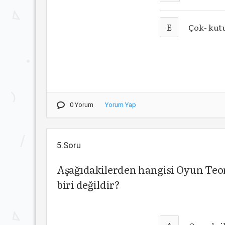
E
Çok- kut
0 Yorum
Yorum Yap
5.Soru
Aşağıdakilerden hangisi Oyun Teor
biri değildir?