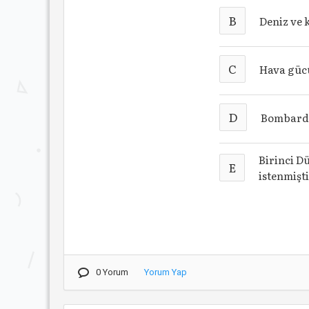
B
Deniz ve 
C
Hava gücü
D
Bombardım
Birinci D
E
istenmişt
0 Yorum
Yorum Yap