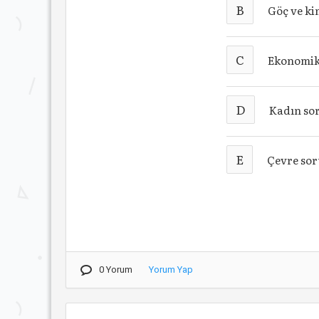
B
Göç ve ki
C
Ekonomik
D
Kadın so
E
Çevre sor
0 Yorum
Yorum Yap