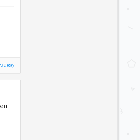
ru Detay
den