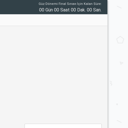
Güz Dönemi Final Sınavı İçin Kalan Süre:
00 Gün 00 Saat 00 Dak. 00 San.