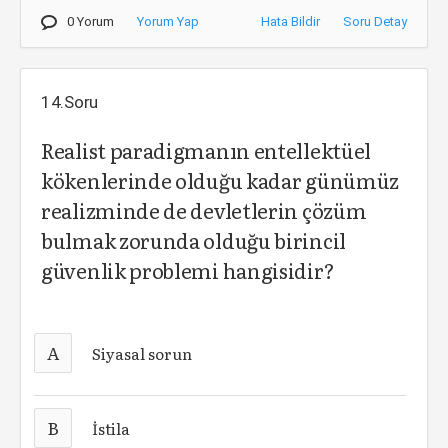
0 Yorum
Yorum Yap
Hata Bildir
Soru Detay
14.Soru
Realist paradigmanın entellektüel
kökenlerinde olduğu kadar günümüz
realizminde de devletlerin çözüm
bulmak zorunda olduğu birincil
güvenlik problemi hangisidir?
A
Siyasal sorun
B
İstila