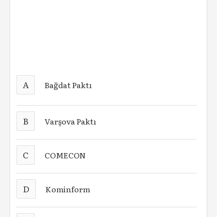
A
Bağdat Paktı
B
Varşova Paktı
C
COMECON
D
Kominform