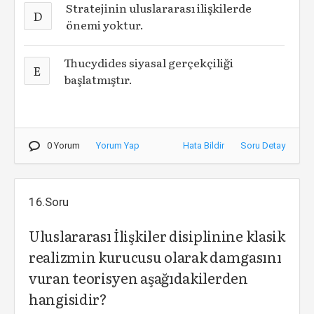
Stratejinin uluslararası ilişkilerde
D
önemi yoktur.
Thucydides siyasal gerçekçiliği
E
başlatmıştır.
0 Yorum
Yorum Yap
Hata Bildir
Soru Detay
16.Soru
Uluslararası İlişkiler disiplinine klasik
realizmin kurucusu olarak damgasını
vuran teorisyen aşağıdakilerden
hangisidir?