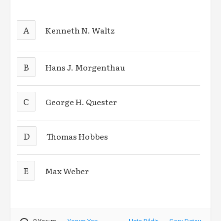
A
Kenneth N. Waltz
B
Hans J. Morgenthau
C
George H. Quester
D
Thomas Hobbes
E
Max Weber