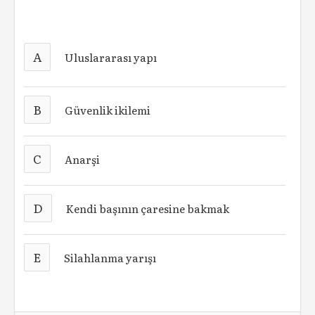
A
Uluslararası yapı
B
Güvenlik ikilemi
C
Anarşi
D
Kendi başının çaresine bakmak
E
Silahlanma yarışı