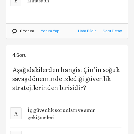
E
Enflasyon
0 Yorum
Yorum Yap
Hata Bildir
Soru Detay
4.Soru
Aşağıdakilerden hangisi Çin’in soğuk
savaş döneminde izlediği güvenlik
stratejilerinden birisidir?
İç güvenlik sorunları ve sınır
A
çekişmeleri