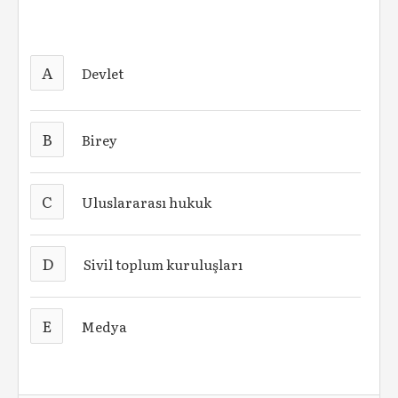
A
Devlet
B
Birey
C
Uluslararası hukuk
D
Sivil toplum kuruluşları
E
Medya