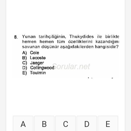
A
B
C
D
E