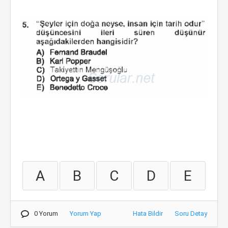
A
B
C
D
E
0 Yorum
Yorum Yap
Hata Bildir
Soru Detay