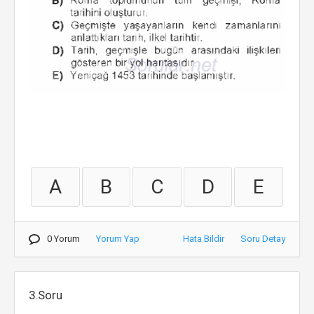
A
B
C
D
E
0 Yorum
Yorum Yap
Hata Bildir
Soru Detay
3.Soru