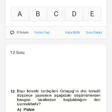
A
B
C
D
E
0 Yorum
Yorum Yap
Hata Bildir
Soru Detay
12.Soru