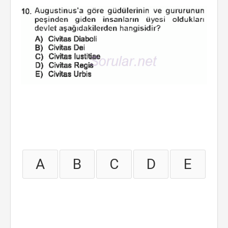
A
B
C
D
E