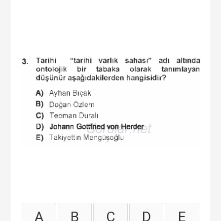
A
B
C
D
E