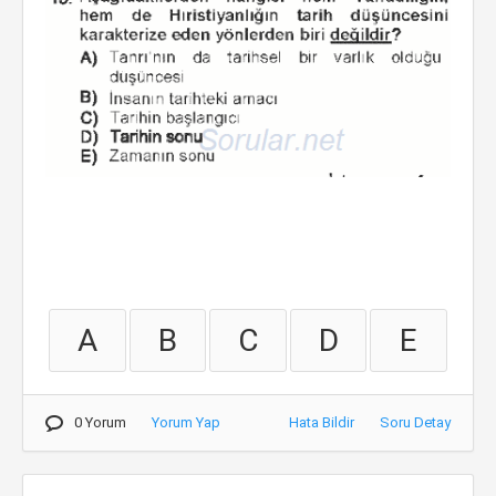
A
B
C
D
E
0 Yorum
Yorum Yap
Hata Bildir
Soru Detay