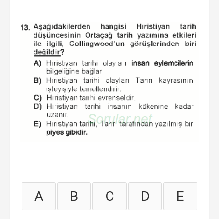
A
B
C
D
E