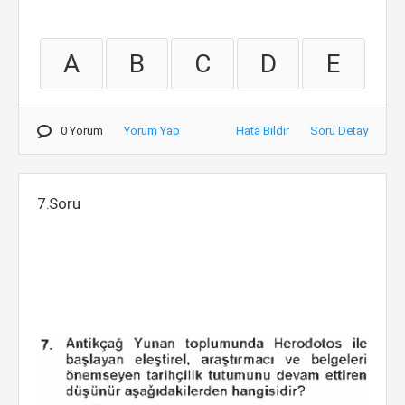
A
B
C
D
E
0 Yorum
Yorum Yap
Hata Bildir
Soru Detay
7.Soru