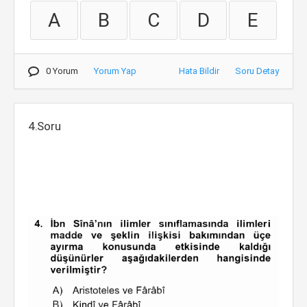
A
B
C
D
E
0 Yorum
Yorum Yap
Hata Bildir
Soru Detay
4.Soru