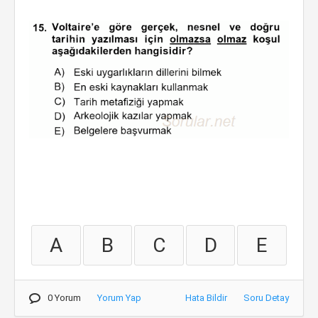
A
B
C
D
E
0 Yorum
Yorum Yap
Hata Bildir
Soru Detay