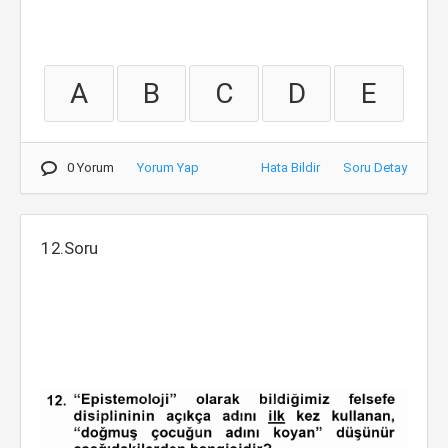
A
B
C
D
E
0 Yorum
Yorum Yap
Hata Bildir
Soru Detay
12.Soru