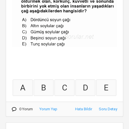
A
B
C
D
E
0 Yorum
Yorum Yap
Hata Bildir
Soru Detay