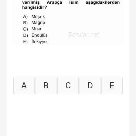
A
B
C
D
E