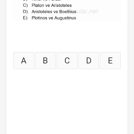
A
B
C
D
E