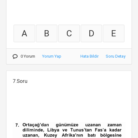
A
B
C
D
E
0 Yorum
Yorum Yap
Hata Bildir
Soru Detay
7.Soru