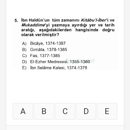
A
B
C
D
E