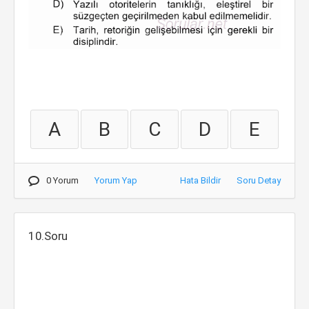
A
B
C
D
E
0 Yorum
Yorum Yap
Hata Bildir
Soru Detay
10.Soru