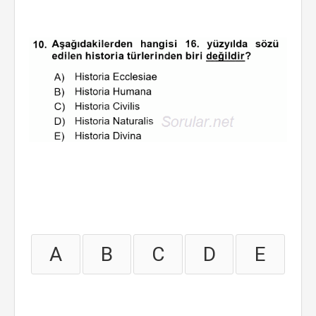
A
B
C
D
E