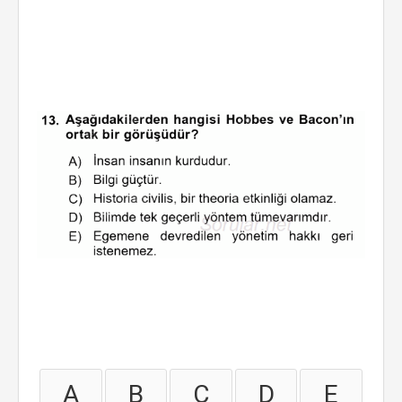
A
B
C
D
E