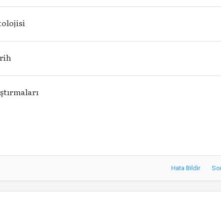
olojisi
arih
ştırmaları
Hata Bildir
So