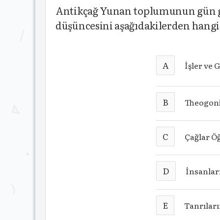
Antikçağ Yunan toplumunun gün ge
düşüncesini aşağıdakilerden hangi
A
İşler ve 
B
Theogoni
C
Çağlar Öğ
D
İnsanlar
E
Tanrıları