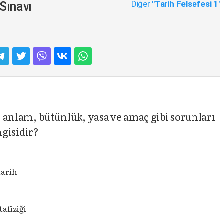
Diğer
"Tarih Felsefesi 1
Sınavı
te anlam, bütünlük, yasa ve amaç gibi sorunları
gisidir?
tarih
afiziği