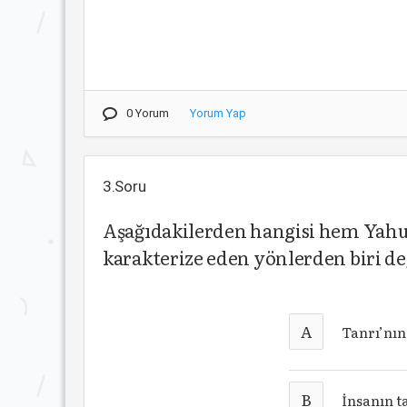
0 Yorum
Yorum Yap
3.Soru
Aşağıdakilerden hangisi hem Yahud
karakterize eden yönlerden biri de
A
Tanrı’nın
B
İnsanın t