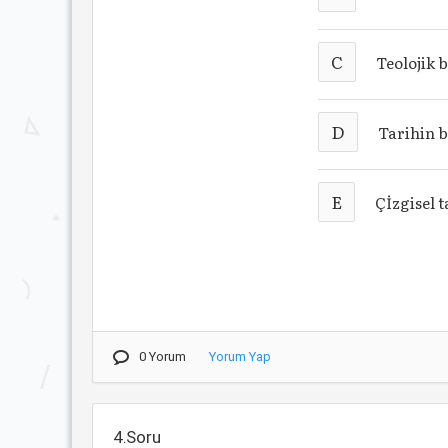
C
Teolojik b
D
Tarihin b
E
Çİzgisel t
0 Yorum
Yorum Yap
4.Soru