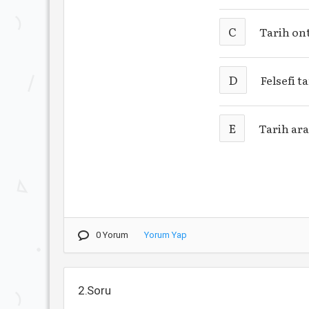
C
Tarih ont
D
Felsefi t
E
Tarih ara
0 Yorum
Yorum Yap
2.Soru