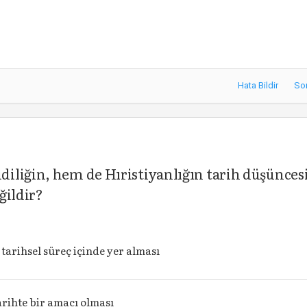
Hata Bildir
So
iliğin, hem de Hıristiyanlığın tarih düşünces
ğildir?
 tarihsel süreç içinde yer alması
arihte bir amacı olması