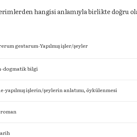
 terimlerden hangisi anlamıyla birlikte doğru o
rerum gestarum-Yapılmış işler/şeyler
n-dogmatik bilgi
e-yapılmış işlerin/şeylerin anlatımı, öykülenmesi
a-roman
tarih