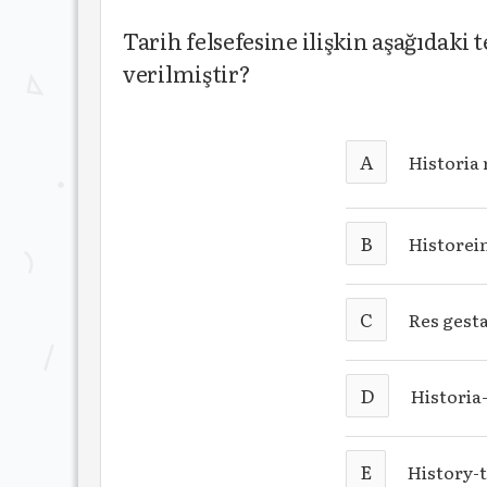
Tarih felsefesine ilişkin aşağıdaki
verilmiştir?
A
Historia 
B
Historei
C
Res gesta
D
Histori
E
History-