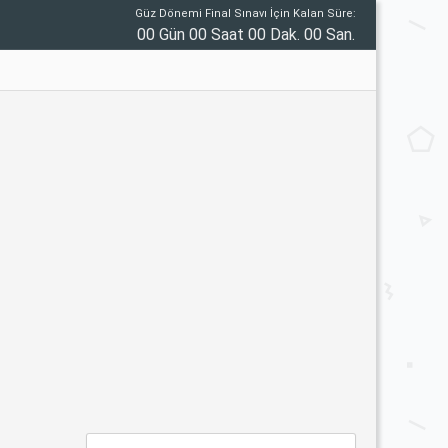
Güz Dönemi Final Sınavı İçin Kalan Süre:
00 Gün 00 Saat 00 Dak. 00 San.