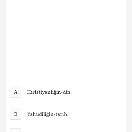
A
Hıristiyanlığın-din
B
Yahudiliğin-tarih