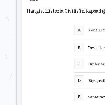
Hangisi Historia Civilis’in kapsadığ
A
Kentler t
B
Devletler
C
Dinler ta
D
Biyograf
E
Sanat tar