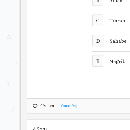
Ahlak
C
Umran
D
Sahabe
E
Mağrib
0 Yorum
Yorum Yap
4.Soru