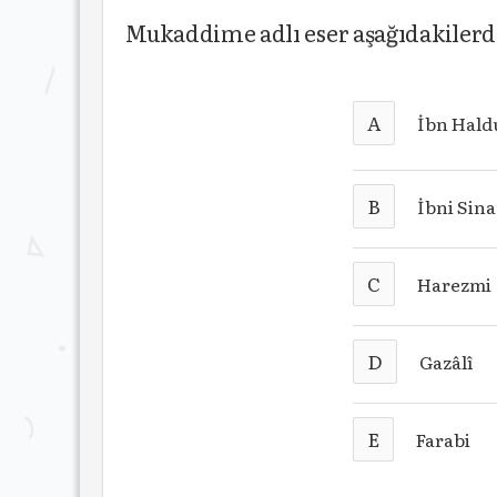
Mukaddime adlı eser aşağıdakilerd
A
İbn Hald
B
İbni Sina
C
Harezmi
D
Gazâlî
E
Farabi