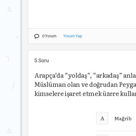
0 Yorum
Yorum Yap
5.Soru
Arapça’da “yoldaş”, “arkadaş” anla
Müslüman olan ve doğrudan Peyga
kimselere işaret etmek üzere kulla
A
Mağrib