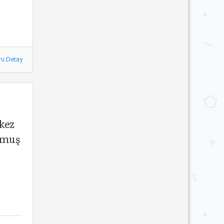
ru Detay
kez
nmuş