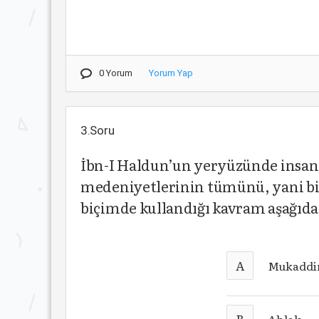
0 Yorum
Yorum Yap
3.Soru
İbn-I Haldun’un yeryüzünde insan 
medeniyetlerinin tümünü, yani bi
biçimde kullandığı kavram aşağıda
A
Mukadd
B