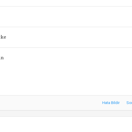
cke
in
Hata Bildir
So