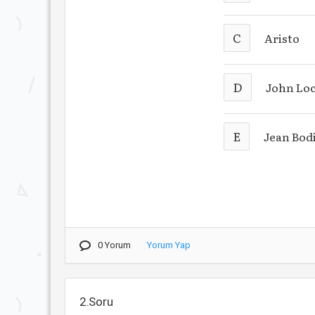
C
Aristo
D
John Lo
E
Jean Bod
0 Yorum
Yorum Yap
2.Soru