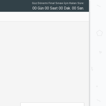
Güz Dönemi Final Sınavı İçin Kalan Süre:
00 Gün 00 Saat 00 Dak. 00 San.