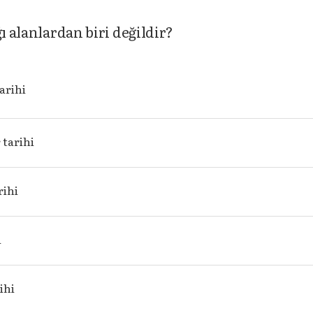
ı alanlardan biri değildir?
arihi
 tarihi
rihi
i
ihi