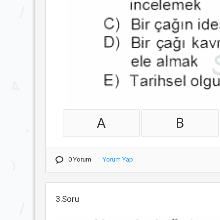
A
B
0 Yorum
Yorum Yap
3.Soru