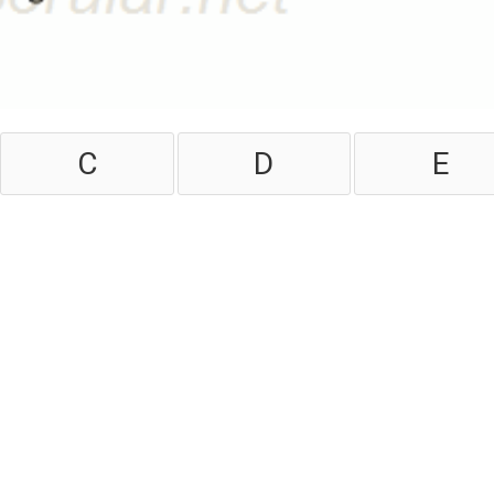
C
D
E