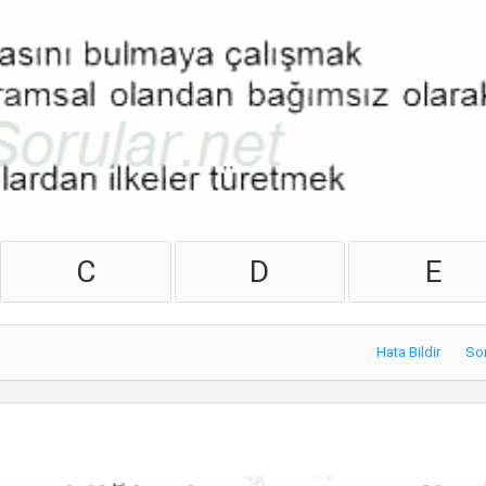
C
D
E
Hata Bildir
So