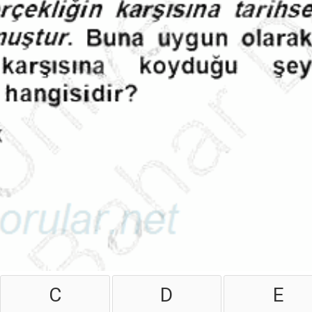
C
D
E