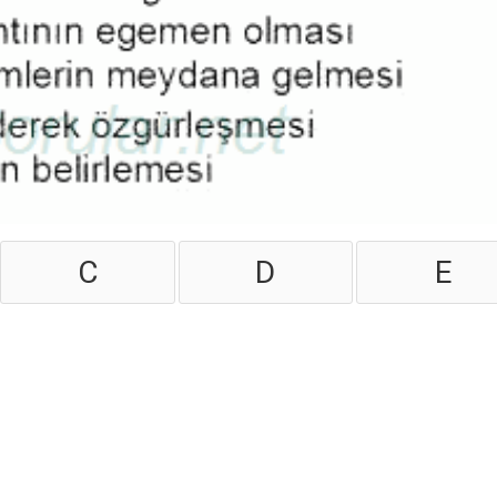
C
D
E