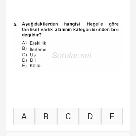
A
B
C
D
E