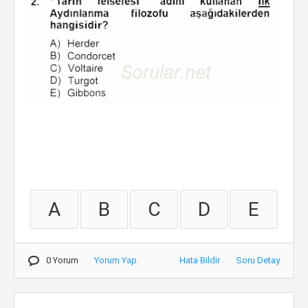
A
B
C
D
E
0 Yorum
Yorum Yap
Hata Bildir
Soru Detay