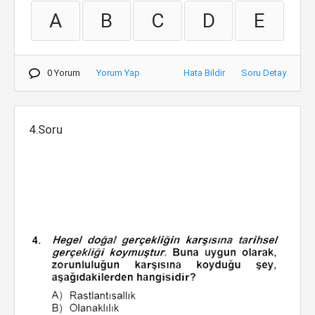
A
B
C
D
E
0 Yorum
Yorum Yap
Hata Bildir
Soru Detay
4.Soru