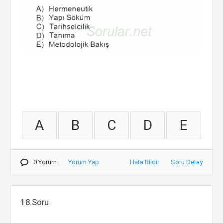
A
B
C
D
E
0 Yorum
Yorum Yap
Hata Bildir
Soru Detay
18.Soru