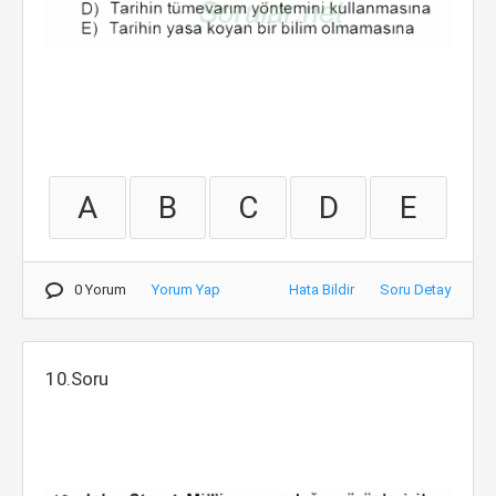
A
B
C
D
E
0 Yorum
Yorum Yap
Hata Bildir
Soru Detay
10.Soru