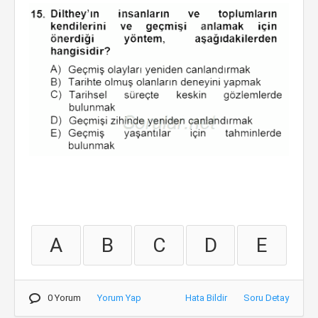
A
B
C
D
E
0 Yorum
Yorum Yap
Hata Bildir
Soru Detay