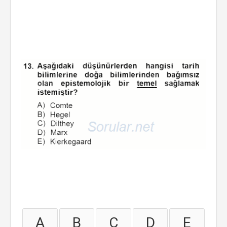
A
B
C
D
E