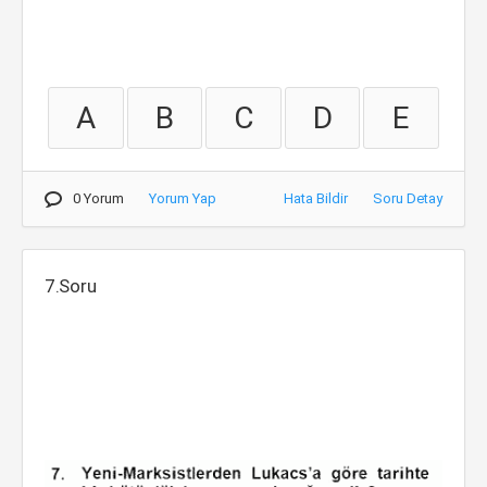
A
B
C
D
E
0 Yorum
Yorum Yap
Hata Bildir
Soru Detay
7.Soru