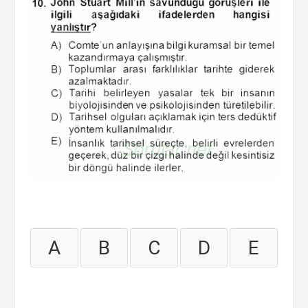
A
B
C
D
E