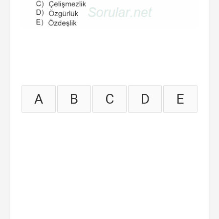
A
B
C
D
E