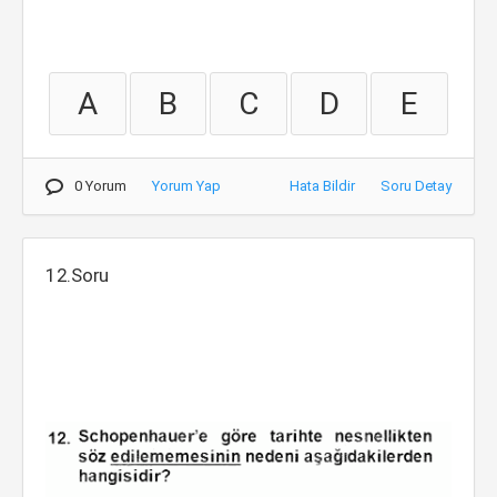
A
B
C
D
E
0 Yorum
Yorum Yap
Hata Bildir
Soru Detay
12.Soru