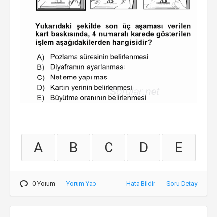
A
B
C
D
E
0 Yorum
Yorum Yap
Hata Bildir
Soru Detay