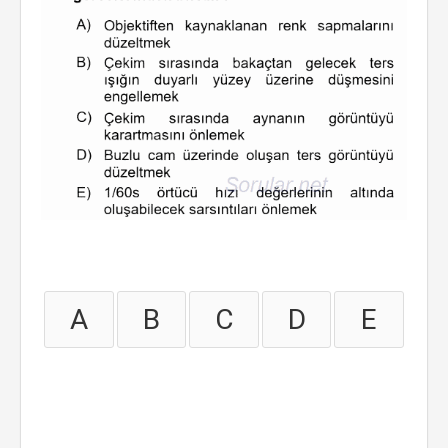
A
B
C
D
E