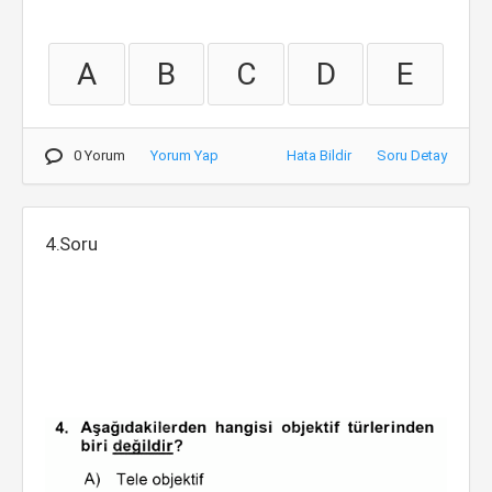
A
B
C
D
E
0 Yorum
Yorum Yap
Hata Bildir
Soru Detay
4.Soru