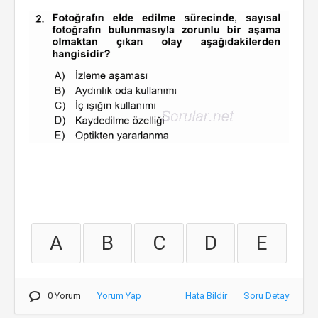
A
B
C
D
E
0 Yorum
Yorum Yap
Hata Bildir
Soru Detay