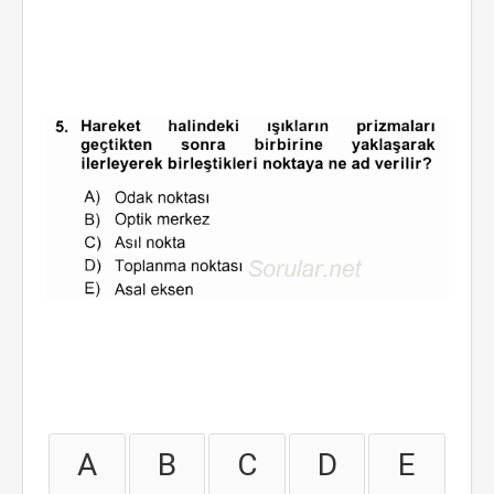
A
B
C
D
E