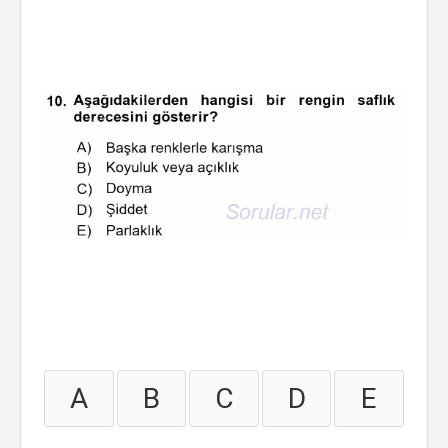
A
B
C
D
E