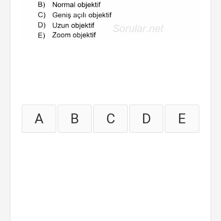
A
B
C
D
E