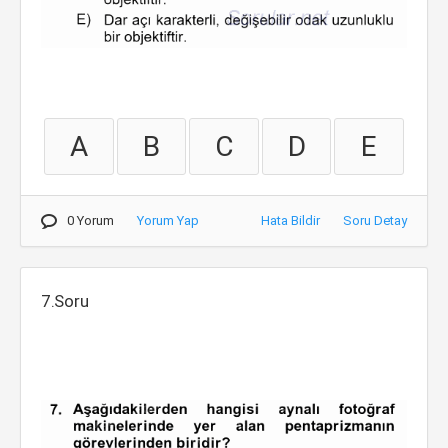
A
B
C
D
E
0 Yorum
Yorum Yap
Hata Bildir
Soru Detay
7.Soru