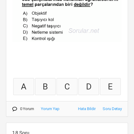
A
B
C
D
E
0 Yorum
Yorum Yap
Hata Bildir
Soru Detay
18.Soru