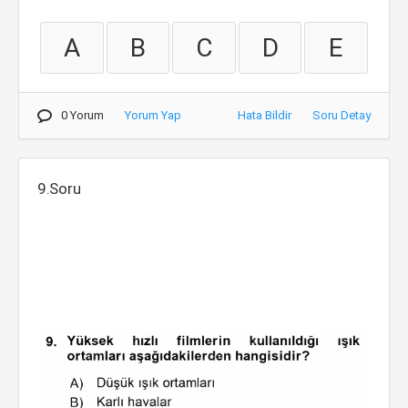
A
B
C
D
E
0 Yorum
Yorum Yap
Hata Bildir
Soru Detay
9.Soru