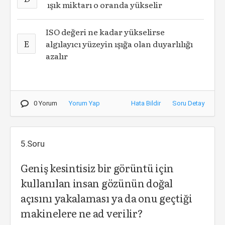
ışık miktarı o oranda yükselir
ISO değeri ne kadar yükselirse
E
algılayıcı yüzeyin ışığa olan duyarlılığı
azalır
0 Yorum
Yorum Yap
Hata Bildir
Soru Detay
5.Soru
Geniş kesintisiz bir görüntü için
kullanılan insan gözünün doğal
açısını yakalaması ya da onu geçtiği
makinelere ne ad verilir?