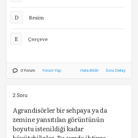
D
Resim
E
Çerçeve
0 Yorum
Yorum Yap
Hata Bildir
Soru Detay
2.Soru
Agrandisörler bir sehpaya ya da
zemine yansıtılan görüntünün
boyutu istenildiği kadar
büyütebilirler. Bu sırada ihtiyaç