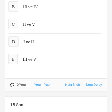
B
III ve IV
C
II ve V
D
I ve II
E
III ve V
0 Yorum
Yorum Yap
Hata Bildir
Soru Detay
15.Soru