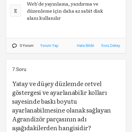
Web'de yayınlama, yazdırma ve
E
düzenleme için daha az sabit disk
alanı kullanılır
0 Yorum
Yorum Yap
Hata Bildir
Soru Detay
7.Soru
Yatay ve düşey düzlemde cetvel
göstergesi ve ayarlanabilir kolları
sayesinde baskı boyutu
ayarlanabilmesine olanak sağlayan
Agrandizör parçasının adı
aşağıdakilerden hangisidir?