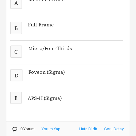
A
Full-Frame
B
Micro/Four Thirds
C
Foveon (Sigma)
D
E
APS-H (Sigma)
0 Yorum
Yorum Yap
Hata Bildir
Soru Detay