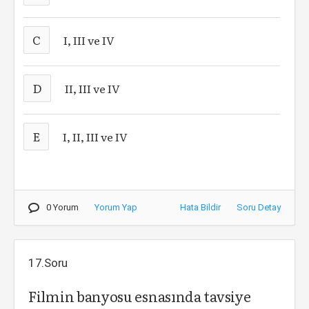
C
I, III ve IV
D
II, III ve IV
E
I, II, III ve IV
0 Yorum
Yorum Yap
Hata Bildir
Soru Detay
17.Soru
Filmin banyosu esnasında tavsiye