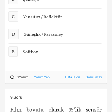
C
Yansıtıcı / Reflektör
D
Güneşlik / Parasoley
E
Softbox
0 Yorum
Yorum Yap
Hata Bildir
Soru Detay
9.Soru
Film boyutu olarak 35’lik sensör