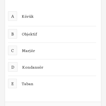
A
Körük
B
Objektif
C
Marjör
D
Kondansör
E
Taban