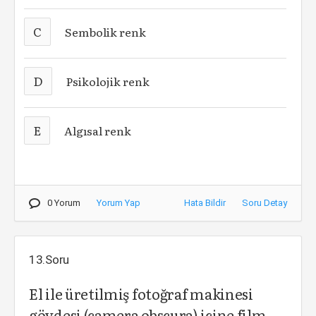
C
Sembolik renk
D
Psikolojik renk
E
Algısal renk
0 Yorum
Yorum Yap
Hata Bildir
Soru Detay
13.Soru
El ile üretilmiş fotoğraf makinesi
gövdesi (camera obscura) içine film