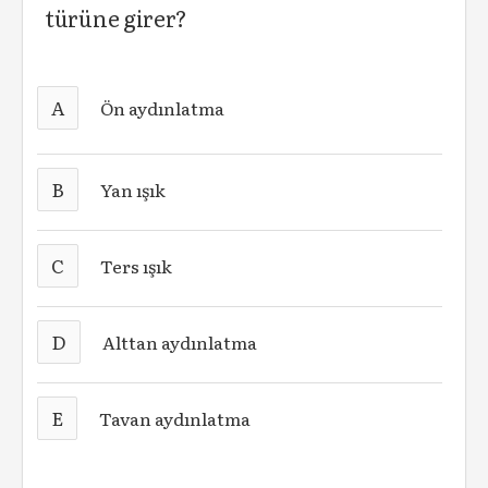
türüne girer?
A
Ön aydınlatma
B
Yan ışık
C
Ters ışık
D
Alttan aydınlatma
E
Tavan aydınlatma