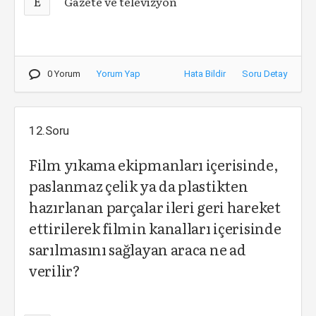
E
Gazete ve televizyon
0 Yorum
Yorum Yap
Hata Bildir
Soru Detay
12.Soru
Film yıkama ekipmanları içerisinde,
paslanmaz çelik ya da plastikten
hazırlanan parçalar ileri geri hareket
ettirilerek filmin kanalları içerisinde
sarılmasını sağlayan araca ne ad
verilir?