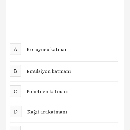
A
Koruyucu katman
B
Emülsiyon katmanı
C
Polietilen katmanı
D
Kağıt arakatmanı