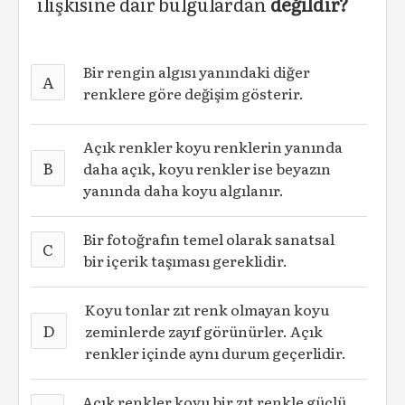
ilişkisine dair bulgulardan
değildir?
Bir rengin algısı yanındaki diğer
A
renklere göre değişim gösterir.
Açık renkler koyu renklerin yanında
B
daha açık, koyu renkler ise beyazın
yanında daha koyu algılanır.
Bir fotoğrafın temel olarak sanatsal
C
bir içerik taşıması gereklidir.
Koyu tonlar zıt renk olmayan koyu
D
zeminlerde zayıf görünürler. Açık
renkler içinde aynı durum geçerlidir.
Açık renkler koyu bir zıt renkle güçlü