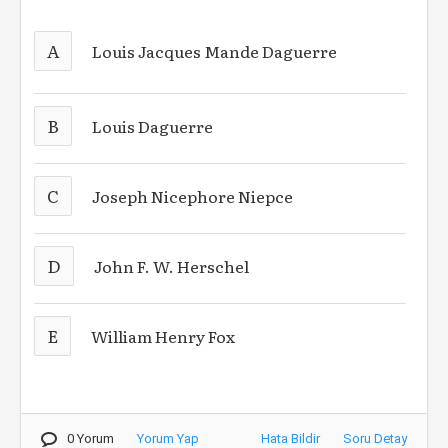
A
Louis Jacques Mande Daguerre
B
Louis Daguerre
C
Joseph Nicephore Niepce
D
John F. W. Herschel
E
William Henry Fox
0 Yorum
Yorum Yap
Hata Bildir
Soru Detay