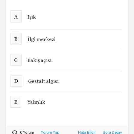
A
Işık
B
İlgi merkezi
C
Bakış açısı
D
Gestalt algısı
E
Yalınlık
0 Yorum
Yorum Yap
Hata Bildir
Soru Detay