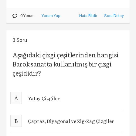
0 Yorum
Yorum Yap
Hata Bildir
Soru Detay
3.Soru
Aşağıdaki çizgi çeşitlerinden hangisi
Barok sanatta kullanılmış bir çizgi
çeşididir?
A
Yatay Çizgiler
B
Çapraz, Diyagonal ve Zig-Zag Çizgiler