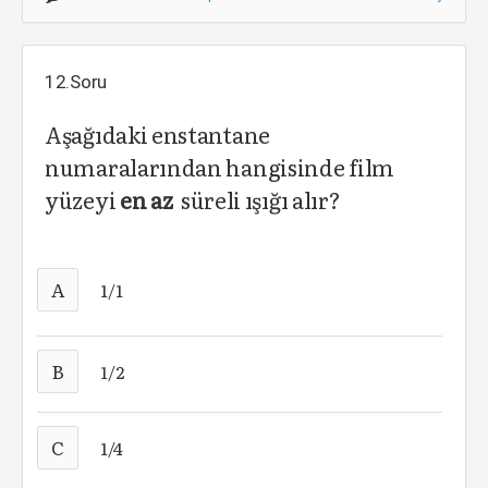
12.Soru
Aşağıdaki enstantane
numaralarından hangisinde film
yüzeyi
en az
süreli ışığı alır?
A
1/1
B
1/2
C
1/4