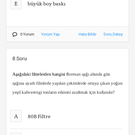
E
büyük boy baskı
0 Yorum
Yorum Yap
Hata Bildir
Soru Detay
8.Soru
Aşağıdaki filtrelerden hangisi f
loresan ışığı altında gün
ışığına ayarlı filmlerle yapılan çekimlerde ortaya çıkan yoğun
yeşil kahve­rengi tonların etkisini azaltmak için kullanılır?
A
80B Filtre