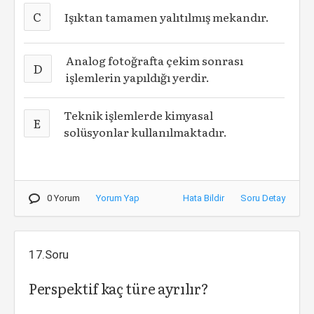
C
Işıktan tamamen yalıtılmış mekandır.
Analog fotoğrafta çekim sonrası
D
işlemlerin yapıldığı yerdir.
Teknik işlemlerde kimyasal
E
solüsyonlar kullanılmaktadır.
0 Yorum
Yorum Yap
Hata Bildir
Soru Detay
17.Soru
Perspektif kaç türe ayrılır?