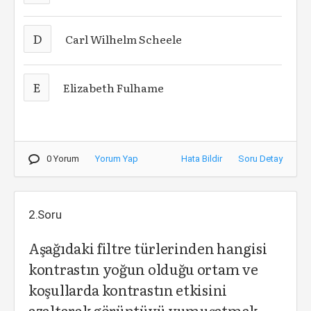
D
Carl Wilhelm Scheele
E
Elizabeth Fulhame
0 Yorum
Yorum Yap
Hata Bildir
Soru Detay
2.Soru
Aşağıdaki filtre türlerinden hangisi
kontrastın yo­ğun olduğu ortam ve
koşullarda kontrastın etkisini
azaltarak görüntüyü yumuşatmak