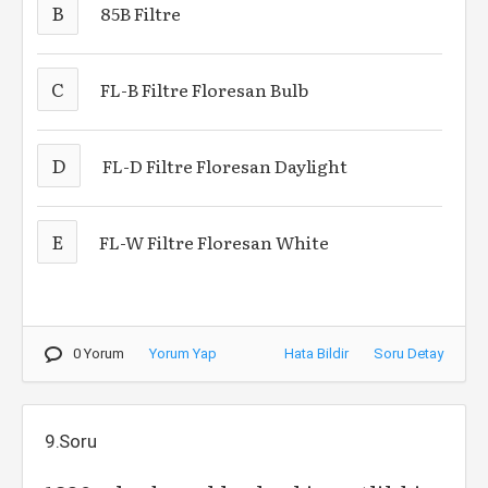
B
85B Filtre
C
FL-B Filtre Floresan Bulb
D
FL-D Filtre Floresan Daylight
E
FL-W Filtre Floresan White
0 Yorum
Yorum Yap
Hata Bildir
Soru Detay
9.Soru