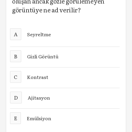
oluşan ancak gözle görülemeyen
görüntüye ne ad verilir?
A
Seyreltme
B
Gizli Görüntü
C
Kontrast
D
Ajitasyon
E
Emülsiyon