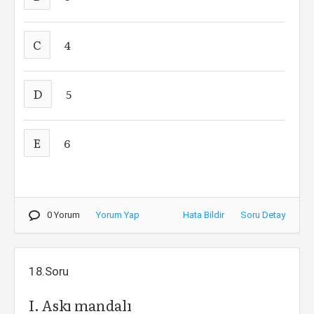
C
4
D
5
E
6
0 Yorum
Yorum Yap
Hata Bildir
Soru Detay
18.Soru
I. Askı mandalı