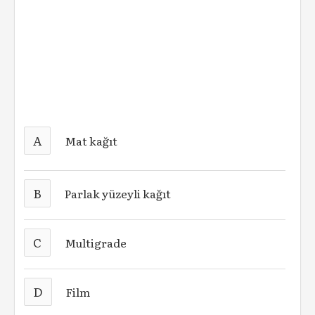
A
Mat kağıt
B
Parlak yüzeyli kağıt
C
Multigrade
D
Film