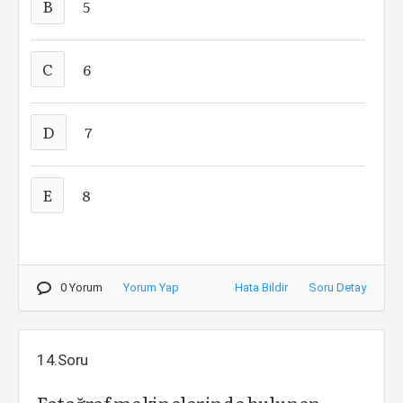
B
5
C
6
D
7
E
8
0 Yorum
Yorum Yap
Hata Bildir
Soru Detay
14.Soru