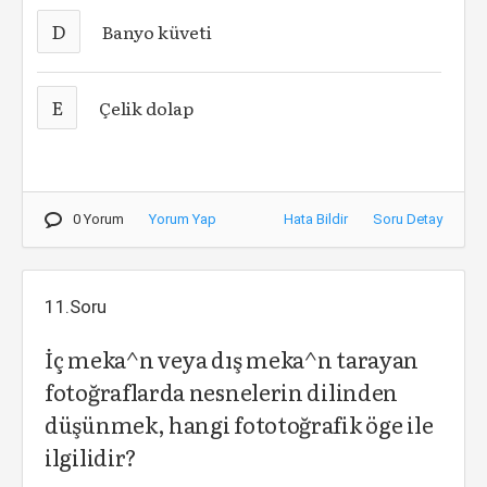
D
Banyo küveti
E
Çelik dolap
0 Yorum
Yorum Yap
Hata Bildir
Soru Detay
11.Soru
İç meka^n veya dış meka^n tarayan
fotoğraflarda nesnelerin dilinden
düşünmek, hangi fototoğrafik öge ile
ilgilidir?