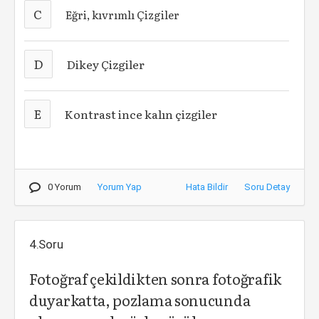
C
Eğri, kıvrımlı Çizgiler
D
Dikey Çizgiler
E
Kontrast ince kalın çizgiler
0 Yorum
Yorum Yap
Hata Bildir
Soru Detay
4.Soru
Fotoğraf çekildikten sonra fotoğrafik
duyarkatta, pozlama sonucunda