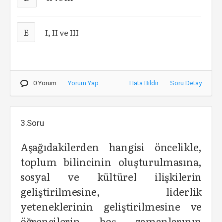
E
I, II ve III
0 Yorum
Yorum Yap
Hata Bildir
Soru Detay
3.Soru
Aşağıdakilerden hangisi öncelikle,
toplum bilincinin oluşturulmasına,
sosyal ve kültürel ilişkilerin
geliştirilmesine, liderlik
yeteneklerinin geliştirilmesine ve
öğrencilerin boş zamanlarının