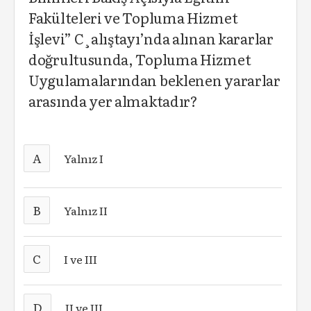
Fakülteleri ve Topluma Hizmet
İşlevi” C¸alıştayı’nda alınan kararlar
doğrultusunda, Topluma Hizmet
Uygulamalarından beklenen yararlar
arasında yer almaktadır?
A
Yalnız I
B
Yalnız II
C
I ve III
D
II ve III