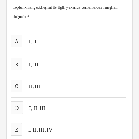
Toplum-inanç etkileşimi ile ilgili yukarıda verilenlerden hangileri
doğrudur?
A
I, II
B
I, III
C
II, III
D
I, II, III
E
I, II, III, IV