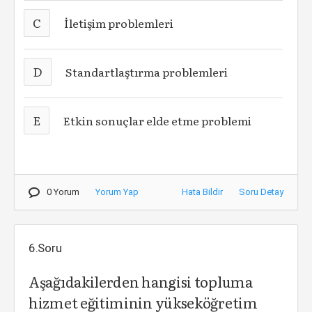
C
İletişim problemleri
D
Standartlaştırma problemleri
E
Etkin sonuçlar elde etme problemi
0 Yorum
Yorum Yap
Hata Bildir
Soru Detay
6.Soru
Aşağıdakilerden hangisi topluma
hizmet eğitiminin yükseköğretim