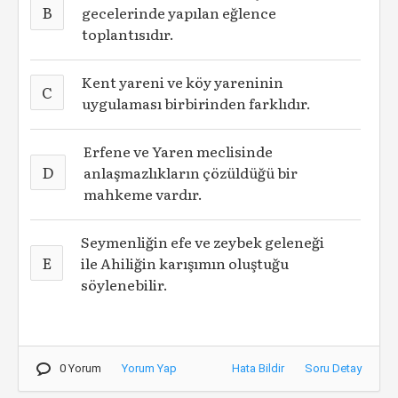
B
gecelerinde yapılan eğlence
toplantısıdır.
Kent yareni ve köy yareninin
C
uygulaması birbirinden farklıdır.
Erfene ve Yaren meclisinde
D
anlaşmazlıkların çözüldüğü bir
mahkeme vardır.
Seymenliğin efe ve zeybek geleneği
E
ile Ahiliğin karışımın oluştuğu
söylenebilir.
0 Yorum
Yorum Yap
Hata Bildir
Soru Detay