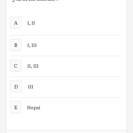
A
I, II
B
I, III
C
II, III
D
III
E
Hepsi