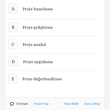
A
Proje hazırlama
B
Proje geliştirme
C
Proje analizi
D
Proje uygulama
E
Proje değerlendirme
0 Yorum
Yorum Yap
Hata Bildir
Soru Detay