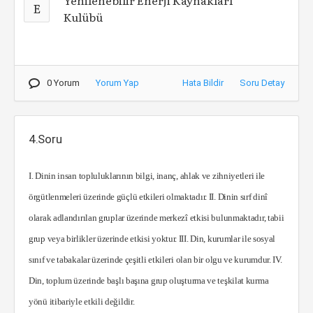
Yenilenebilir Enerji Kaynakları
E
Kulübü
0 Yorum
Yorum Yap
Hata Bildir
Soru Detay
4.Soru
I. Dinin insan topluluklar
ı
n
ı
n
bilgi, inanç, ahlak ve zihniyetleri ile
örgütlenmeleri üzerinde güçlü etkileri olmaktad
ı
r. II.
Dinin
s
ı
rf dinî
olarak
adland
ı
r
ı
lan gruplar üzerinde merkezî etkisi bulunmaktad
ı
r,
tabii
grup veya birlikler üzerinde etkisi yoktur. III.
Din,
kurumlar ile sosyal
s
ı
n
ı
f ve tabakalar
üzerinde çe
ş
itli etkileri olan bir olgu ve kurumdur. IV.
Din, toplum
üzerinde ba
ş
l
ı
ba
ş
ı
na grup olu
ş
turma ve te
ş
kilat kurma
yönü itibariyle etkili değildir.