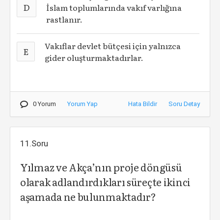
D
İslam toplumlarında vakıf varlığına
rastlanır.
Vakıflar devlet bütçesi için yalnızca
E
gider oluşturmaktadırlar.
0 Yorum
Yorum Yap
Hata Bildir
Soru Detay
11.Soru
Yılmaz ve Akça’nın proje döngüsü
olarak adlandırdıkları süreçte ikinci
aşamada ne bulunmaktadır?