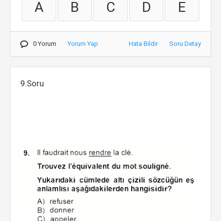
A
B
C
D
E
0 Yorum
Yorum Yap
Hata Bildir
Soru Detay
9.Soru