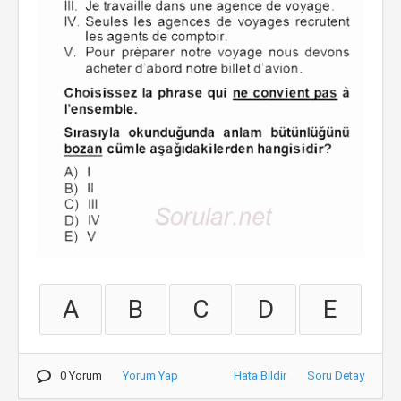
A
B
C
D
E
0 Yorum
Yorum Yap
Hata Bildir
Soru Detay