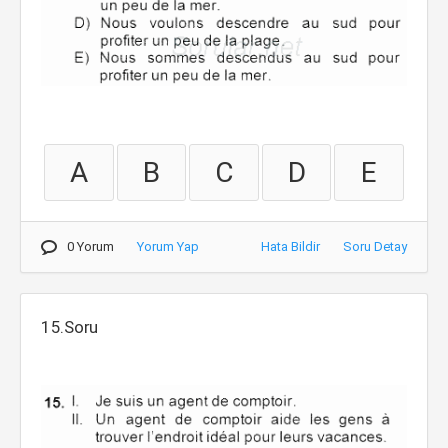
A
B
C
D
E
0 Yorum
Yorum Yap
Hata Bildir
Soru Detay
15.Soru