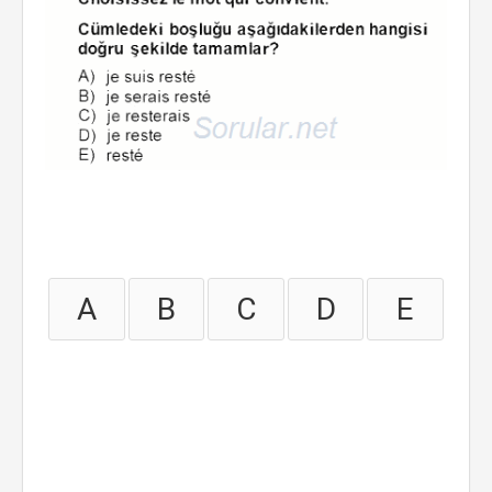
A
B
C
D
E