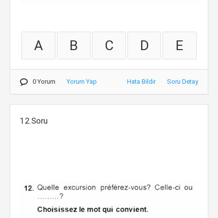
A
B
C
D
E
0 Yorum
Yorum Yap
Hata Bildir
Soru Detay
12.Soru