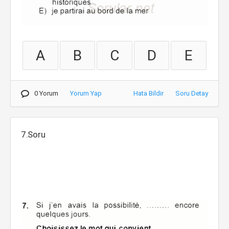
A
B
C
D
E
0 Yorum
Yorum Yap
Hata Bildir
Soru Detay
7.Soru