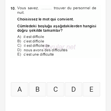
A
B
C
D
E