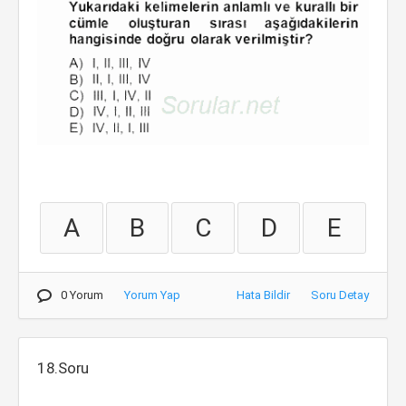
A
B
C
D
E
0 Yorum
Yorum Yap
Hata Bildir
Soru Detay
18.Soru