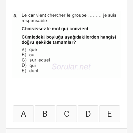
A
B
C
D
E