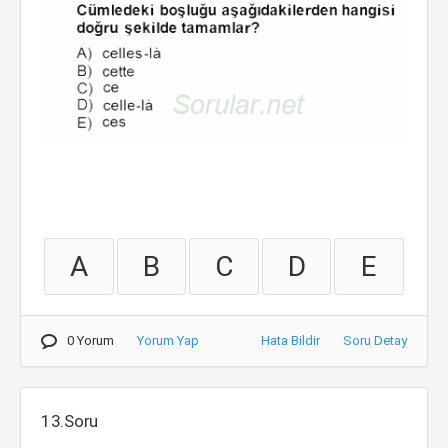
A
B
C
D
E
0 Yorum
Yorum Yap
Hata Bildir
Soru Detay
13.Soru