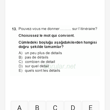
A
B
C
D
E