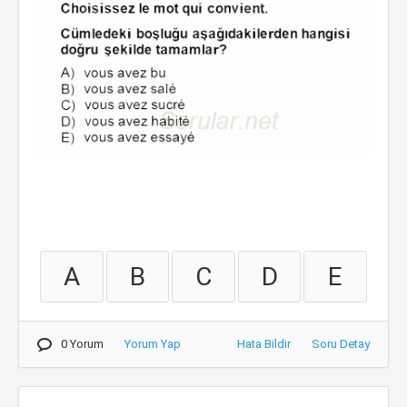
A
B
C
D
E
0 Yorum
Yorum Yap
Hata Bildir
Soru Detay