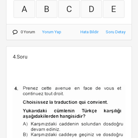
A
B
C
D
E
0 Yorum
Yorum Yap
Hata Bildir
Soru Detay
4.Soru