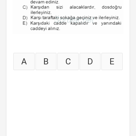
A
B
C
D
E