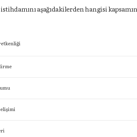
 istihdamını aşağıdakilerden hangisi kapsamı
etkenliği
dirme
uşumu
elişimi
eri