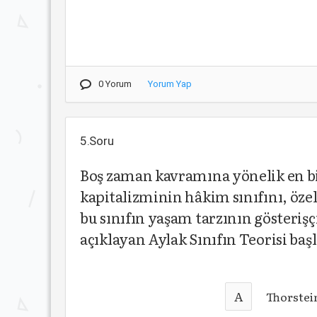
0 Yorum
Yorum Yap
5.Soru
Boş zaman kavramına yönelik en bi
kapitalizminin hâkim sınıfını, özell
bu sınıfın yaşam tarzının gösterişç
açıklayan Aylak Sınıfın Teorisi baş
A
Thorstei