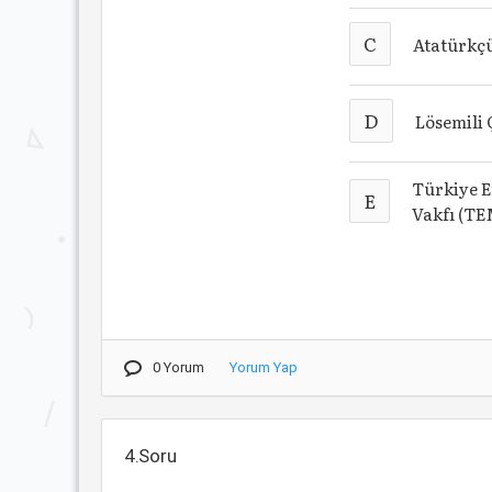
C
Atatürkç
D
Lösemili 
Türkiye E
E
Vakfı (T
0 Yorum
Yorum Yap
4.Soru