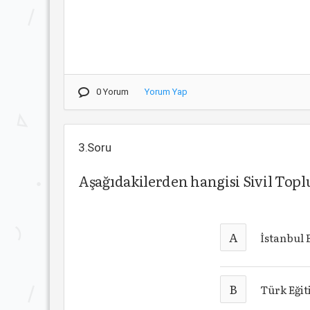
0 Yorum
Yorum Yap
3.Soru
Aşağıdakilerden hangisi Sivil To
A
İstanbul 
B
Türk Eğit