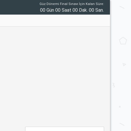
Güz Dönemi Final Sınavı İçin Kalan Süre:
00 Gün 00 Saat 00 Dak. 00 San.