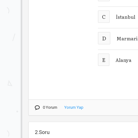
C
İstanbul
D
Marmari
E
Alanya
0 Yorum
Yorum Yap
2.Soru