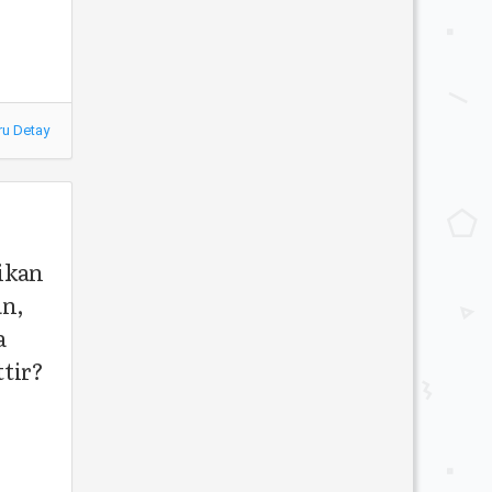
ru Detay
rikan
an,
a
ttir?