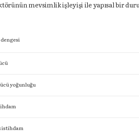
törünün mevsimlik işleyişi ile yapısal bir du
p dengesi
gücü
gücü yoğunluğu
tihdam
ş istihdam