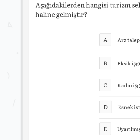
Aşağıdakilerden hangisi turizm sek
haline gelmiştir?
A
Arz tale
B
Eksik iş
C
Kadın iş
D
Esnek is
E
Uyarılmı