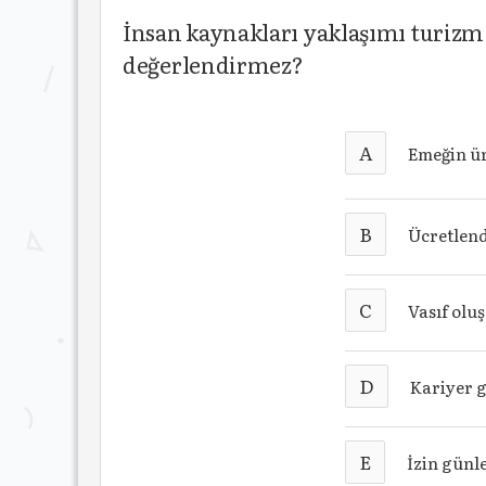
İnsan kaynakları yaklaşımı turizm
değerlendirmez?
A
Emeğin ür
B
Ücretlen
C
Vasıf ol
D
Kariyer g
E
İzin günl