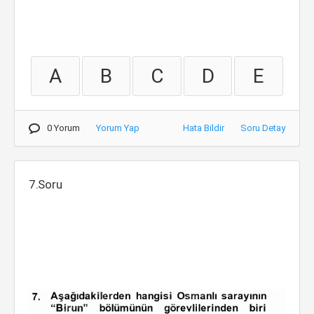
A
B
C
D
E
0 Yorum
Yorum Yap
Hata Bildir
Soru Detay
7.Soru