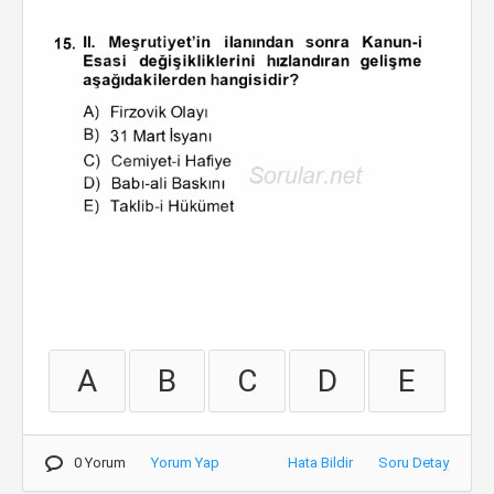
A
B
C
D
E
0 Yorum
Yorum Yap
Hata Bildir
Soru Detay