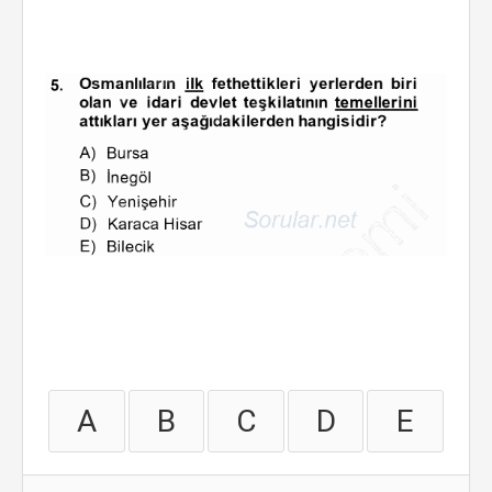
A
B
C
D
E