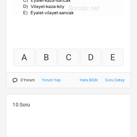
A
B
C
D
E
0 Yorum
Yorum Yap
Hata Bildir
Soru Detay
10.Soru