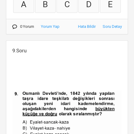
A
B
C
D
E
0 Yorum
Yorum Yap
Hata Bildir
Soru Detay
9.Soru