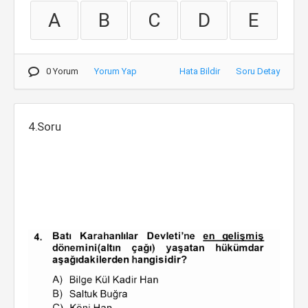
A
B
C
D
E
0 Yorum
Yorum Yap
Hata Bildir
Soru Detay
4.Soru