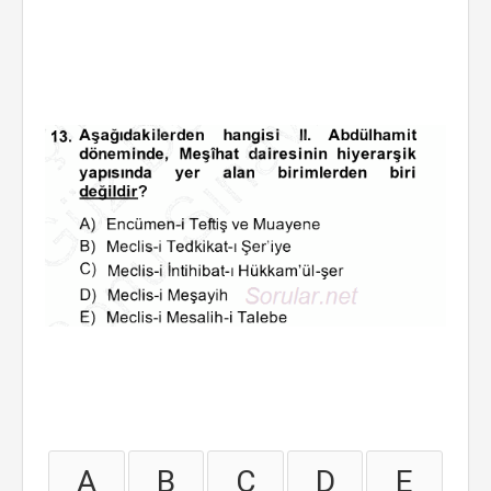
A
B
C
D
E