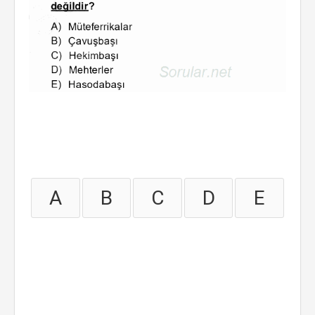
A
B
C
D
E