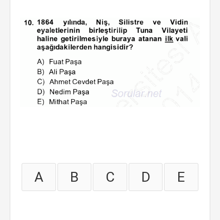
A
B
C
D
E