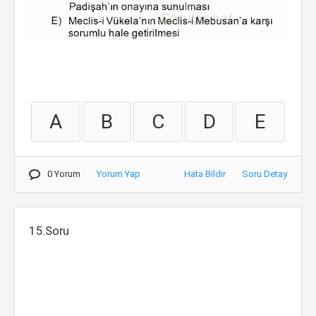
A
B
C
D
E
0 Yorum
Yorum Yap
Hata Bildir
Soru Detay
15.Soru