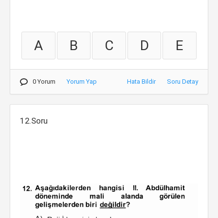
A
B
C
D
E
0 Yorum
Yorum Yap
Hata Bildir
Soru Detay
12.Soru