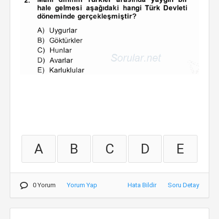
A
B
C
D
E
0 Yorum
Yorum Yap
Hata Bildir
Soru Detay