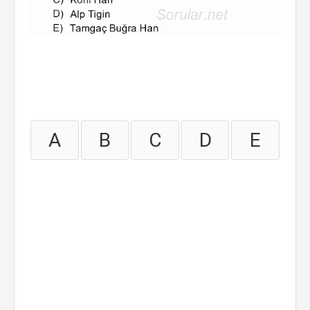
A
B
C
D
E