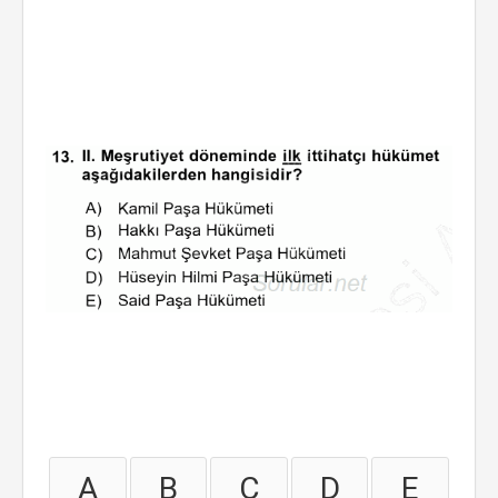
A
B
C
D
E