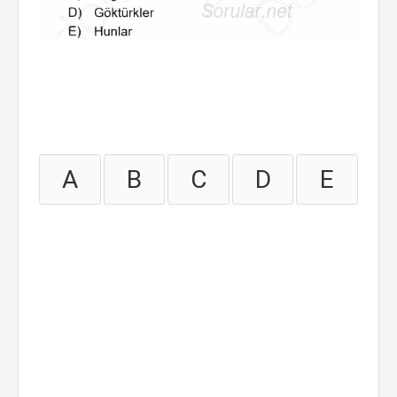
A
B
C
D
E