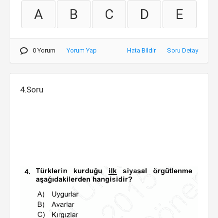
A
B
C
D
E
0 Yorum
Yorum Yap
Hata Bildir
Soru Detay
4.Soru