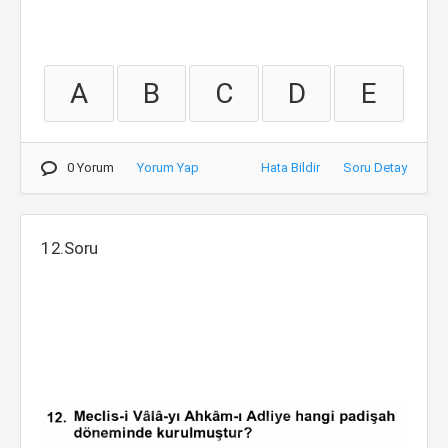
A
B
C
D
E
0 Yorum
Yorum Yap
Hata Bildir
Soru Detay
12.Soru