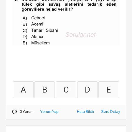
A
B
C
D
E
0 Yorum
Yorum Yap
Hata Bildir
Soru Detay