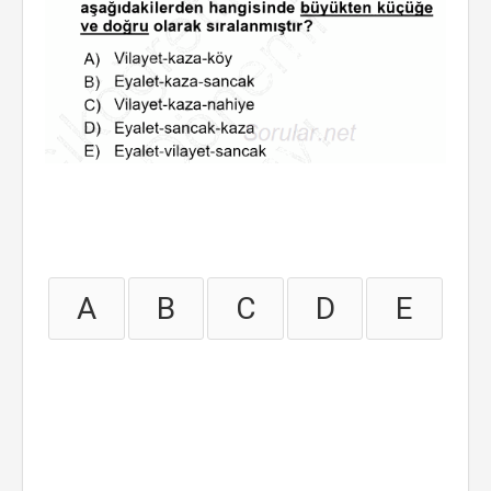
A
B
C
D
E