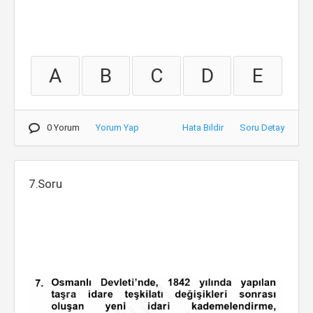
A
B
C
D
E
0 Yorum
Yorum Yap
Hata Bildir
Soru Detay
7.Soru