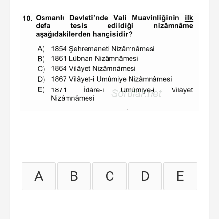
A
B
C
D
E