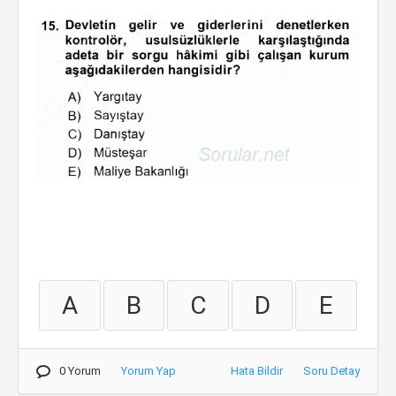
A
B
C
D
E
0 Yorum
Yorum Yap
Hata Bildir
Soru Detay