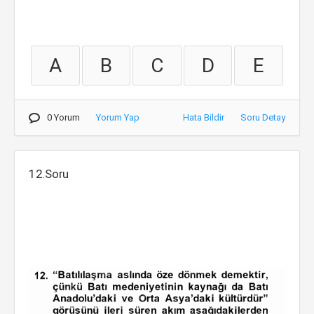
A
B
C
D
E
0 Yorum
Yorum Yap
Hata Bildir
Soru Detay
12.Soru