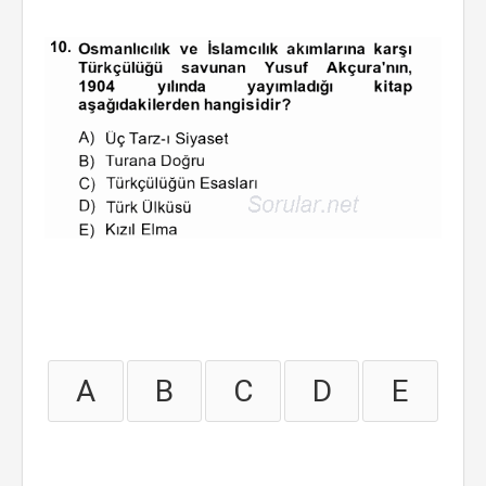
A
B
C
D
E