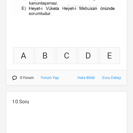
A
B
C
D
E
0 Yorum
Yorum Yap
Hata Bildir
Soru Detay
10.Soru