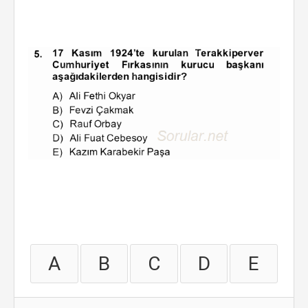
A
B
C
D
E