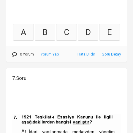
A
B
C
D
E
0 Yorum
Yorum Yap
Hata Bildir
Soru Detay
7.Soru