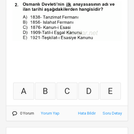
A
B
C
D
E
0 Yorum
Yorum Yap
Hata Bildir
Soru Detay