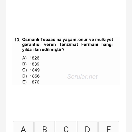
A
B
C
D
E