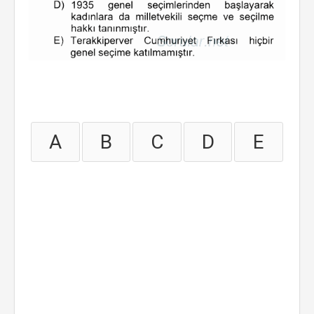
A
B
C
D
E