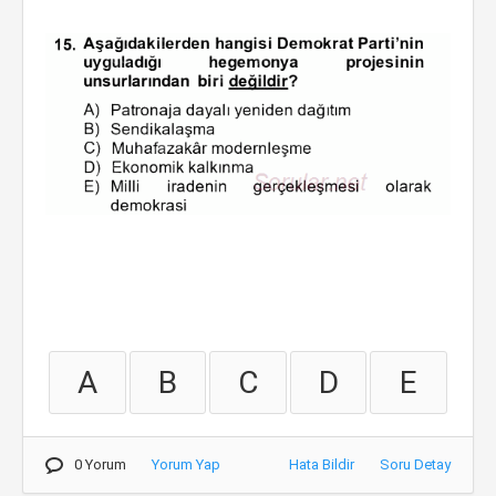
A
B
C
D
E
0 Yorum
Yorum Yap
Hata Bildir
Soru Detay