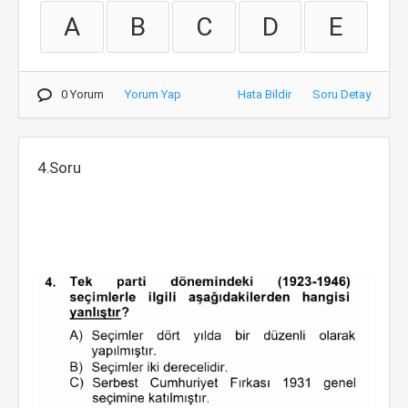
A
B
C
D
E
0 Yorum
Yorum Yap
Hata Bildir
Soru Detay
4.Soru