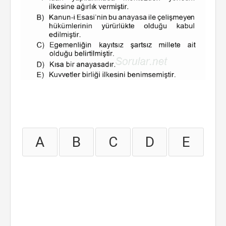
A
B
C
D
E