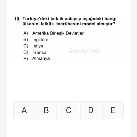
A
B
C
D
E