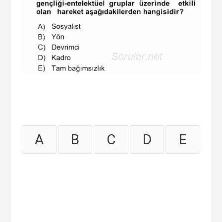
A
B
C
D
E