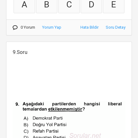
A
B
C
D
E
0 Yorum
Yorum Yap
Hata Bildir
Soru Detay
9.Soru