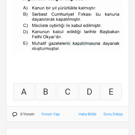
A
B
C
D
E
0 Yorum
Yorum Yap
Hata Bildir
Soru Detay