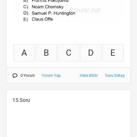
A
B
C
D
E
0 Yorum
Yorum Yap
Hata Bildir
Soru Detay
15.Soru