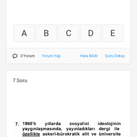
A
B
C
D
E
0 Yorum
Yorum Yap
Hata Bildir
Soru Detay
7.Soru