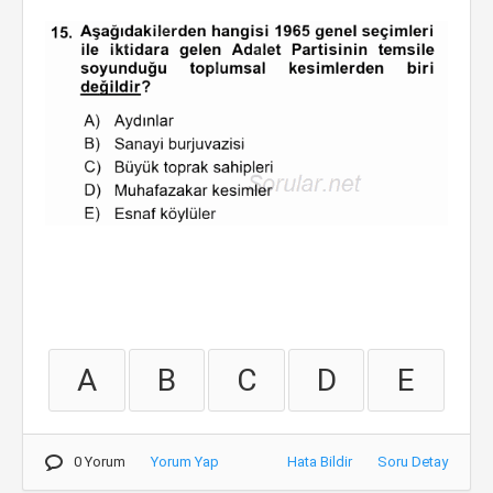
A
B
C
D
E
0 Yorum
Yorum Yap
Hata Bildir
Soru Detay