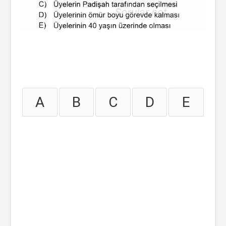
A
B
C
D
E