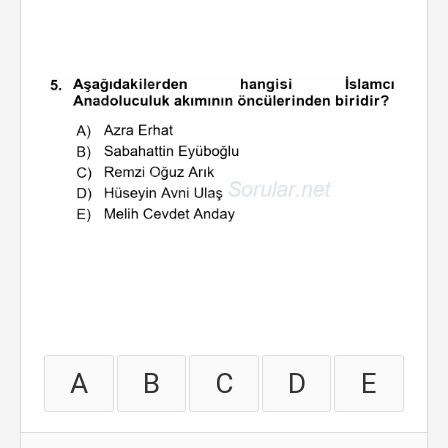
A
B
C
D
E