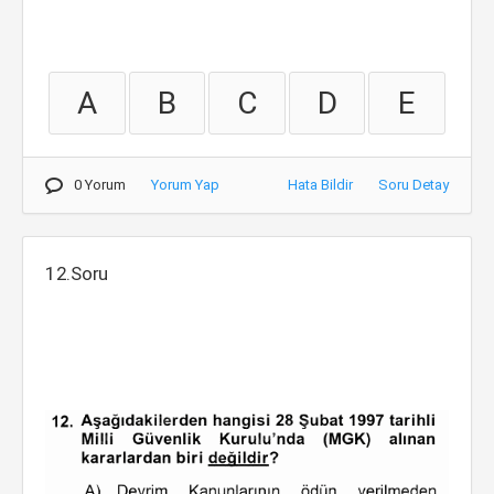
A
B
C
D
E
0 Yorum
Yorum Yap
Hata Bildir
Soru Detay
12.Soru