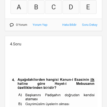
A
B
C
D
E
0 Yorum
Yorum Yap
Hata Bildir
Soru Detay
4.Soru