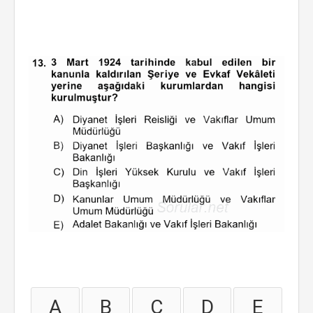
A
B
C
D
E