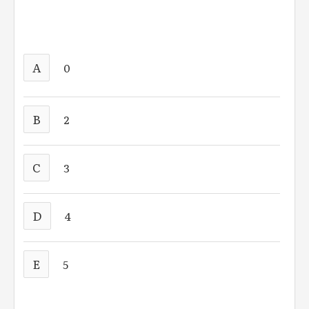
A
0
B
2
C
3
D
4
E
5