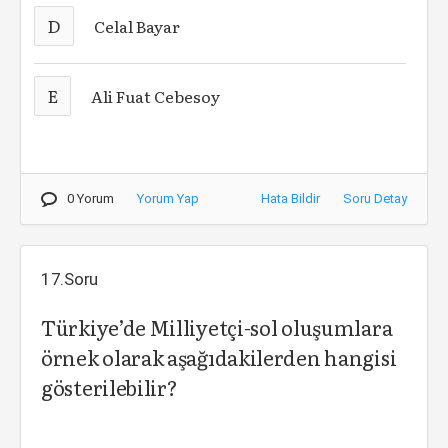
D
Celal Bayar
E
Ali Fuat Cebesoy
0 Yorum
Yorum Yap
Hata Bildir
Soru Detay
17.Soru
Türkiye’de Milliyetçi-sol oluşumlara
örnek olarak aşağıdakilerden hangisi
gösterilebilir?