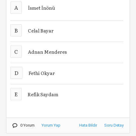
A
İsmet İnönü
B
Celal Bayar
C
Adnan Menderes
D
Fethi Okyar
E
Refik Saydam
0 Yorum
Yorum Yap
Hata Bildir
Soru Detay