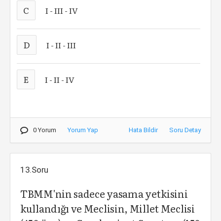
C
I - III - IV
D
I - II - III
E
I - II - IV
0 Yorum
Yorum Yap
Hata Bildir
Soru Detay
13.Soru
TBMM'nin sadece yasama yetkisini
kullandığı ve Meclisin, Millet Meclisi