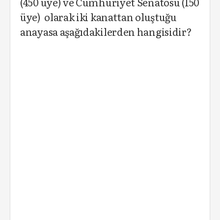
(450 üye) ve Cumhuriyet Senatosu (150
üye) olarak iki kanattan oluştuğu
anayasa aşağıdakilerden hangisidir?