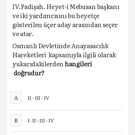
IV.Padişah. Heyet-i Mebusan başkanı
ve iki yar­dımcısını bu heyetçe
gösterilen üçer aday arasından seçer
ve atar.
Osmanlı Devletinde Anayasacılık
Hareketleri kapsamıyla ilgili olarak
yukarıdakilerden
hangileri
doğrudur?
A
II - III - IV
B
I- II - III - IV