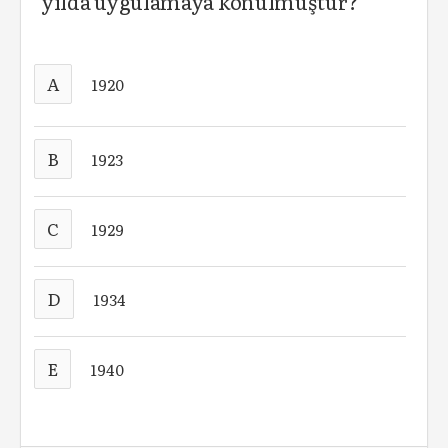
yılda uygulamaya konulmuştur?
A
1920
B
1923
C
1929
D
1934
E
1940