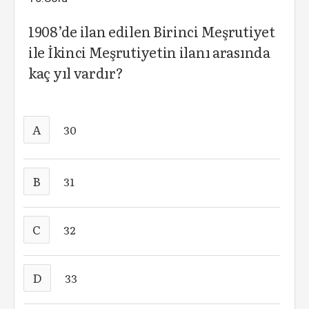
1908’de ilan edilen Birinci Meşrutiyet
ile İkinci Meşrutiyetin ilanı arasında
kaç yıl vardır?
A
30
B
31
C
32
D
33