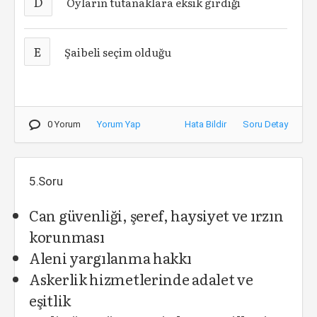
D
Oyların tutanaklara eksik girdiği
E
Şaibeli seçim olduğu
0 Yorum
Yorum Yap
Hata Bildir
Soru Detay
5.Soru
Ca
n güvenliği, şeref, haysiyet ve ırzın
korunması
A
leni yargılanma hakkı
A
skerlik hizmetlerinde adalet ve
eşitlik