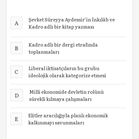
Şevket Süreyya Aydemir’in İnkılâb ve
A
Kadro adlı bir kitap yazması
Kadro adlı bir dergi etrafında
B
toplanmaları
Liberal iktisatçıların bu grubu
C
ideolojik olarak kategorize etmesi
Milli ekonomide devletin rolünü
D
sürekli kılmaya çalışmaları
Elitler aracılığıyla planlı ekonomik
E
kalkınmayı savunmaları