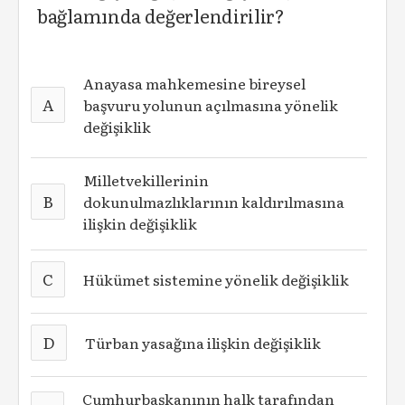
bağlamında değerlendirilir?
Anayasa mahkemesine bireysel
A
başvuru yolunun açılmasına yönelik
değişiklik
M
illetvekillerinin
B
dokunulmazlıklarının kaldırılmasına
ilişkin değişiklik
C
Hükümet sistemine yönelik değişiklik
D
Türban yasağına ilişkin değişiklik
C
umhurbaşkanının halk tarafından