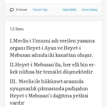
0 Yorum
Yorum Yap
Hata Bildir
Soru Detay
12.Soru
I.Meclis-i Umumi adı verilen yasama
organı Heyet-i Ayan ve Heyet-i
Mebusan adında iki ka­nattan oluşur.
II.Heyet-i Mebusan’da, her elli bin er­
kek nüfusa bir temsilci düşmektedir
III. Meclis ile hükümet arasında
uyuşmazlık çıkmasında padişahın
Heyet-i Mebusan’ı dağıtma yetkisi
vardır