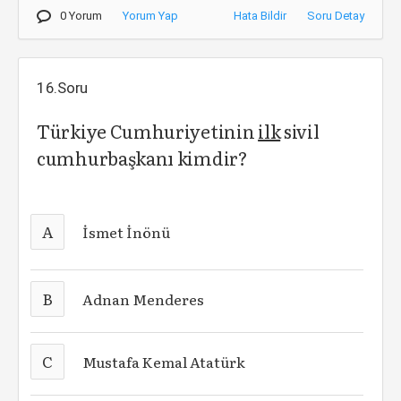
0 Yorum
Yorum Yap
Hata Bildir
Soru Detay
16.Soru
Türkiye Cumhuriyetinin
ilk
sivil
cumhurbaşkanı kimdir?
A
İsmet İnönü
B
Adnan Menderes
C
Mustafa Kemal Atatürk