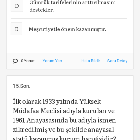
Gümrük tarifelerinin arttırılmasını
D
destekler.
E
Meşrutiyetle önem kazanmıştır.
0 Yorum
Yorum Yap
Hata Bildir
Soru Detay
15.Soru
İlk olarak 1933 yılında Yüksek
Müdafaa Meclisi adıyla kurulan ve
1961 Anayasasında bu adıyla ismen
zikredilmiş ve bu şekilde anayasal
statü kazanmış kurum hangisidir?