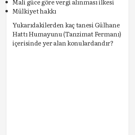
M
ali güce göre vergi alınması ilkesi
M
ülkiyet hakkı
Yukarıdakilerden kaç tanesi Gülhane
Hattı Humayunu (Tanzimat Fermanı)
içerisinde yer alan konulardandır?