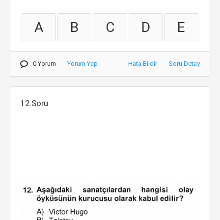
A
B
C
D
E
0 Yorum
Yorum Yap
Hata Bildir
Soru Detay
12.Soru