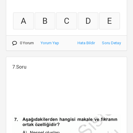
A
B
C
D
E
0 Yorum
Yorum Yap
Hata Bildir
Soru Detay
7.Soru