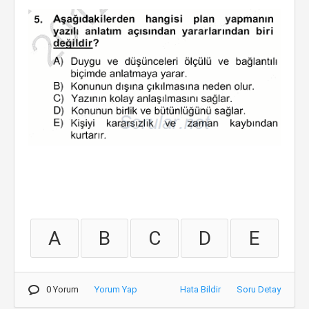
A
B
C
D
E
0 Yorum
Yorum Yap
Hata Bildir
Soru Detay