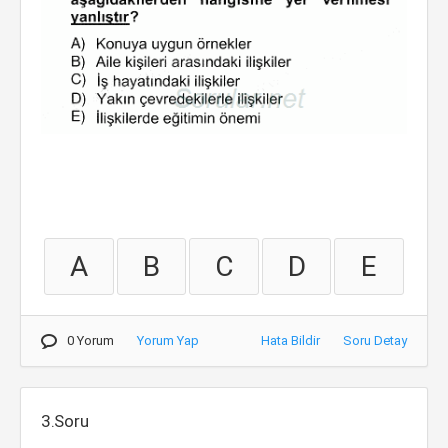
A
B
C
D
E
0 Yorum
Yorum Yap
Hata Bildir
Soru Detay
3.Soru