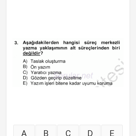
A
B
C
D
E