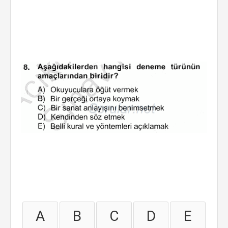
A
B
C
D
E