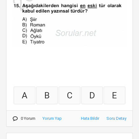
A
B
C
D
E
0 Yorum
Yorum Yap
Hata Bildir
Soru Detay