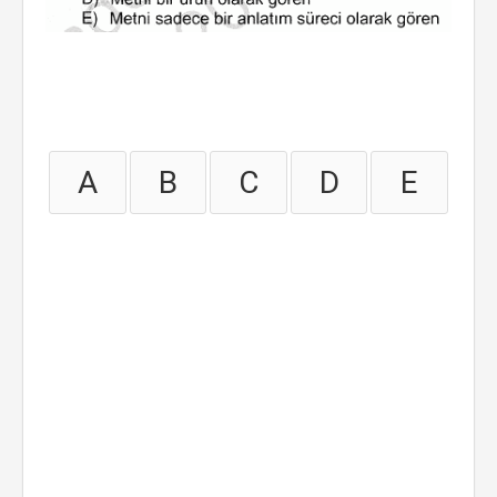
A
B
C
D
E