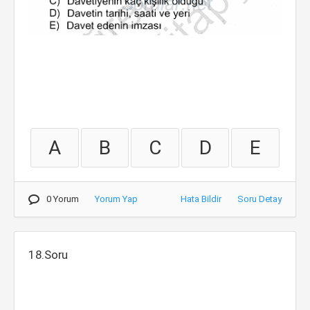
A
B
C
D
E
0 Yorum
Yorum Yap
Hata Bildir
Soru Detay
18.Soru