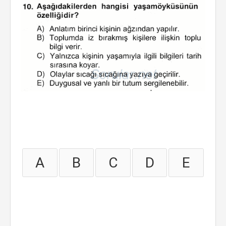
A
B
C
D
E