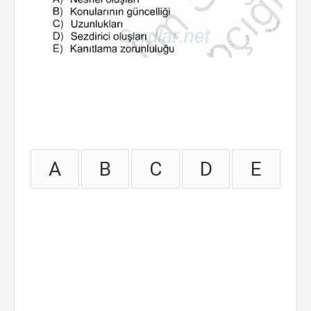
A
B
C
D
E