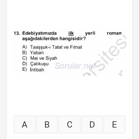
A
B
C
D
E