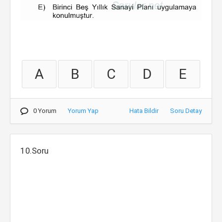
A
B
C
D
E
0 Yorum
Yorum Yap
Hata Bildir
Soru Detay
10.Soru