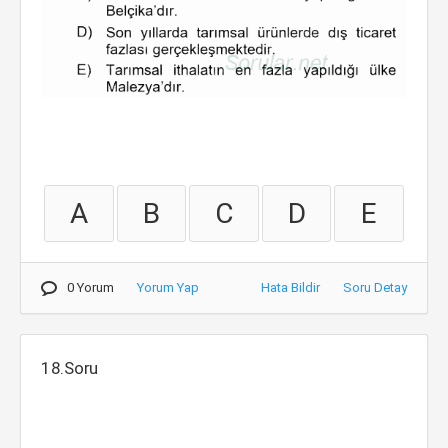
A
B
C
D
E
0 Yorum
Yorum Yap
Hata Bildir
Soru Detay
18.Soru