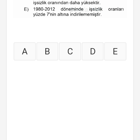
A
B
C
D
E