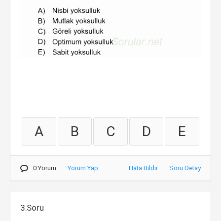
A
B
C
D
E
0 Yorum
Yorum Yap
Hata Bildir
Soru Detay
3.Soru