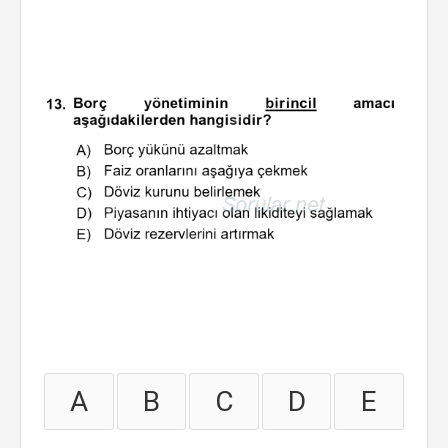
A
B
C
D
E