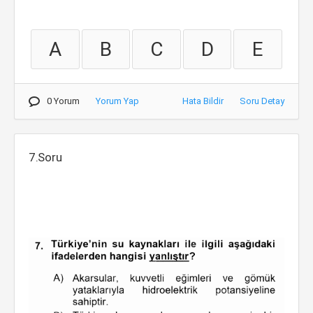
A
B
C
D
E
0 Yorum
Yorum Yap
Hata Bildir
Soru Detay
7.Soru