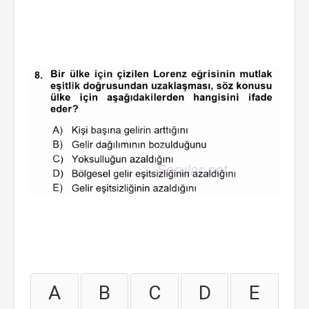
A
B
C
D
E