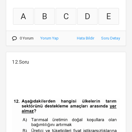
A
B
C
D
E
0 Yorum
Yorum Yap
Hata Bildir
Soru Detay
12.Soru