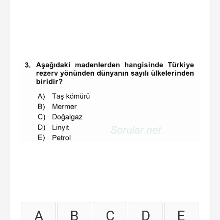
A
B
C
D
E