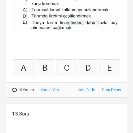
A
B
C
D
E
0 Yorum
Yorum Yap
Hata Bildir
Soru Detay
13.Soru