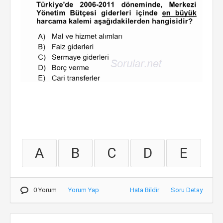
A
B
C
D
E
0 Yorum
Yorum Yap
Hata Bildir
Soru Detay