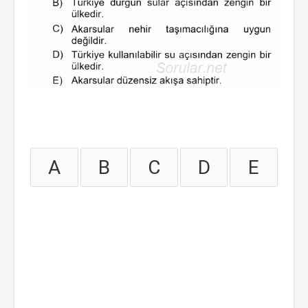
A
B
C
D
E