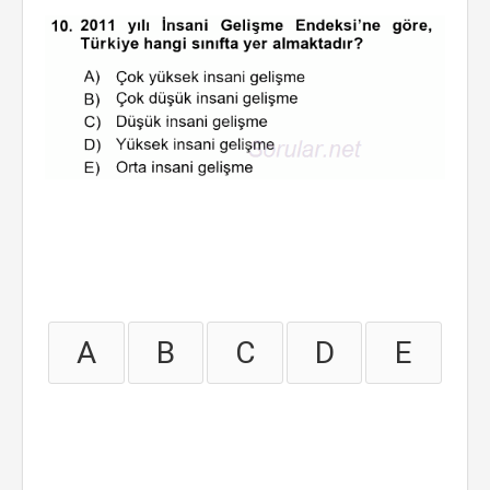
A
B
C
D
E