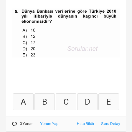
A
B
C
D
E
0 Yorum
Yorum Yap
Hata Bildir
Soru Detay