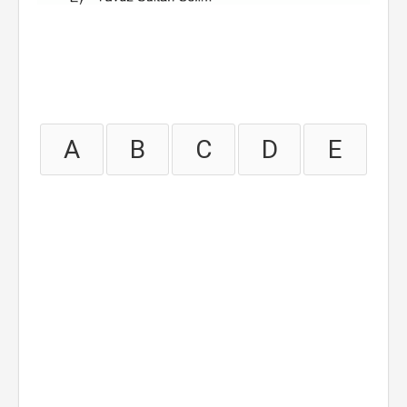
A
B
C
D
E