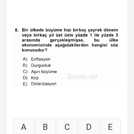
A
B
C
D
E