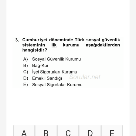
A
B
C
D
E