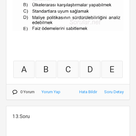
A
B
C
D
E
0 Yorum
Yorum Yap
Hata Bildir
Soru Detay
13.Soru