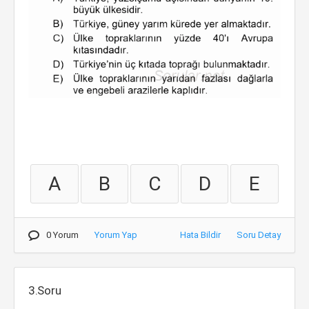
A
B
C
D
E
0 Yorum
Yorum Yap
Hata Bildir
Soru Detay
3.Soru