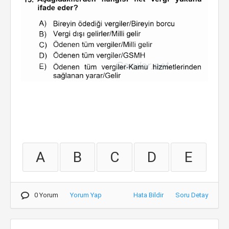
A
B
C
D
E
0 Yorum
Yorum Yap
Hata Bildir
Soru Detay