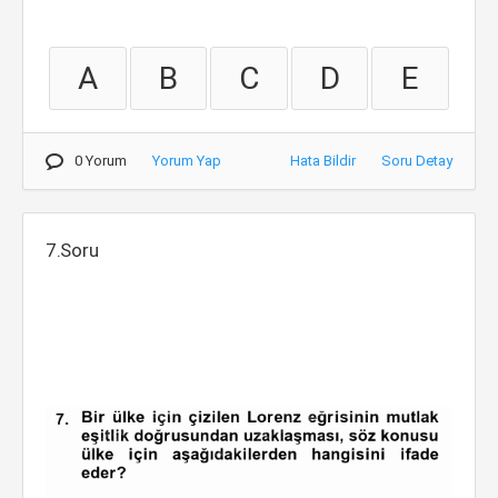
A
B
C
D
E
0 Yorum
Yorum Yap
Hata Bildir
Soru Detay
7.Soru