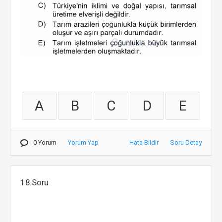
A
B
C
D
E
0 Yorum
Yorum Yap
Hata Bildir
Soru Detay
18.Soru