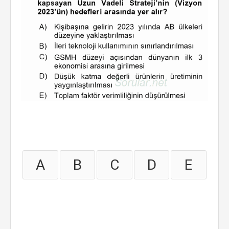
A
B
C
D
E