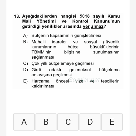
A
B
C
D
E