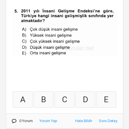
A
B
C
D
E
0 Yorum
Yorum Yap
Hata Bildir
Soru Detay