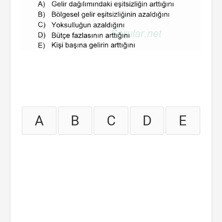
A
B
C
D
E