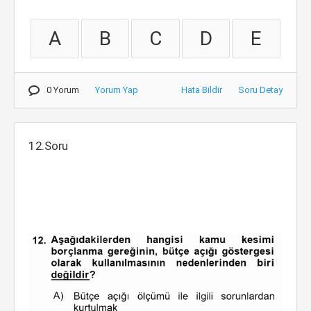
A
B
C
D
E
0 Yorum
Yorum Yap
Hata Bildir
Soru Detay
12.Soru