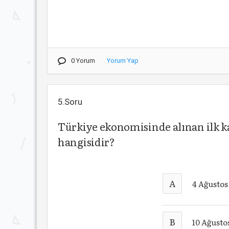
0 Yorum
Yorum Yap
5.Soru
Türkiye ekonomisinde alınan ilk k
hangisidir?
A
4 Ağustos
B
10 Ağusto