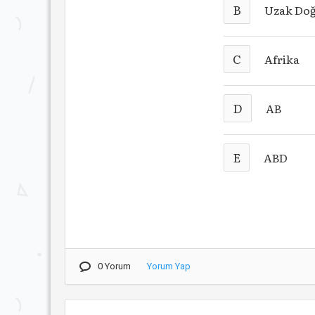
B
Uzak Do
C
Afrika
D
AB
E
ABD
0 Yorum
Yorum Yap