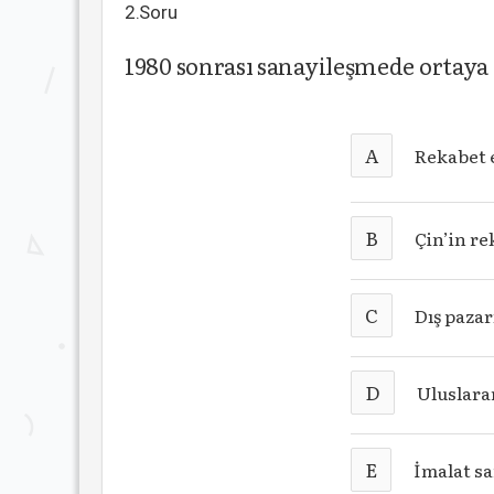
2.Soru
1980 sonrası sanayileşmede ortaya 
A
Rekabet 
B
Çin’in r
C
Dış paza
D
Uluslara
E
İmalat s