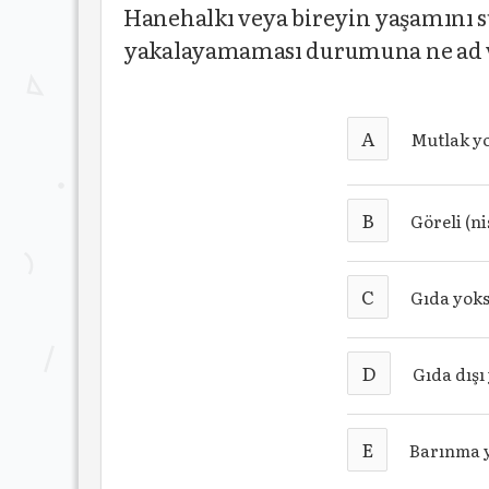
Hanehalkı veya bireyin yaşamını s
yakalayamaması durumuna ne ad v
A
Mutlak y
B
Göreli (n
C
Gıda yok
D
Gıda dışı
E
Barınma 