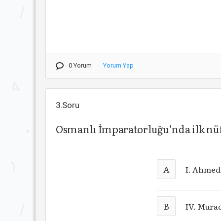
0 Yorum
Yorum Yap
3.Soru
Osmanlı İmparatorluğu’nda ilk nü
A
I. Ahmed
B
IV. Mura