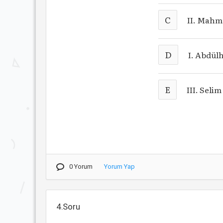
C
II. Mah
D
I. Abdül
E
III. Selim
0 Yorum
Yorum Yap
4.Soru