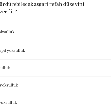
ürdürebilecek asgari refah düzeyini
erilir?
oksulluk
ispi) yoksulluk
sulluk
 yoksulluk
yoksulluk