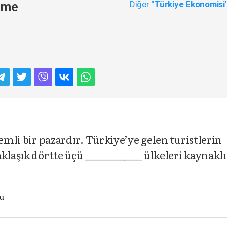
Diğer
"Türkiye Ekonomisi
neme
nemli bir pazardır. Türkiye’ye gelen turistlerin
laşık dörtte üçü _____________ ülkeleri kaynaklı
u