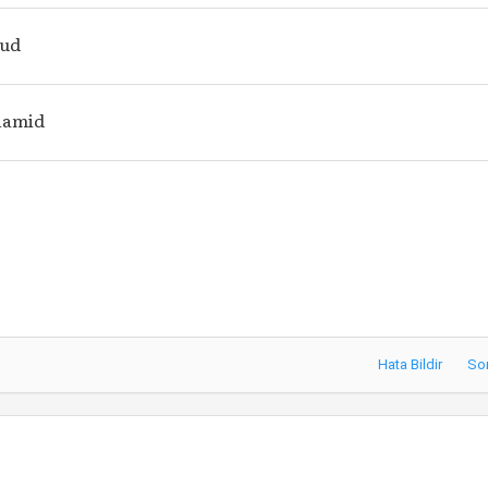
mud
hamid
Hata Bildir
So