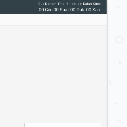
Güz Dönemi Final Sınavı İçin Kalan Süre:
00 Gün 00 Saat 00 Dak. 00 San.