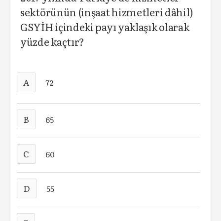
sektörünün (inşaat hizmetleri dâhil)
GSYİH içindeki payı yaklaşık olarak
yüzde kaçtır?
A
72
B
65
C
60
D
55