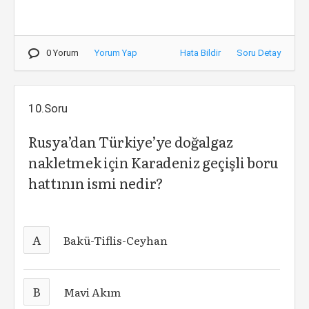
0 Yorum
Yorum Yap
Hata Bildir
Soru Detay
10.Soru
Rusya’dan Türkiye’ye doğalgaz
nakletmek için Karadeniz geçişli boru
hattının ismi nedir?
A
Bakü-Tiflis-Ceyhan
B
Mavi Akım