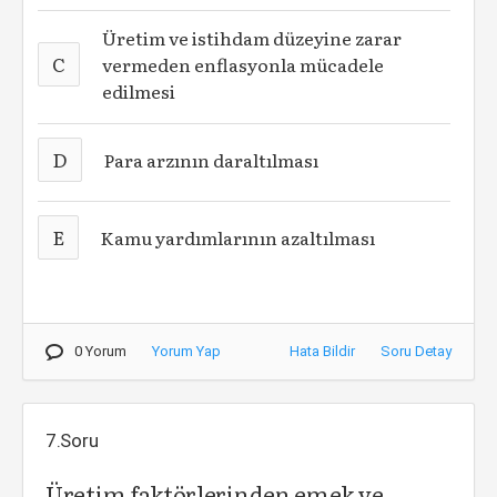
Üretim ve istihdam düzeyine zarar
C
vermeden enflasyonla mücadele
edilmesi
D
Para arzının daraltılması
E
Kamu yardımlarının azaltılması
0 Yorum
Yorum Yap
Hata Bildir
Soru Detay
7.Soru
Üretim faktörlerinden emek ve