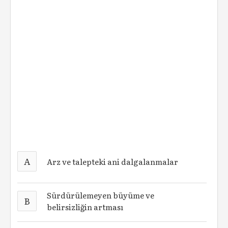
A
Arz ve talepteki ani dalgalanmalar
Sürdürülemeyen büyüme ve
B
belirsizliğin artması