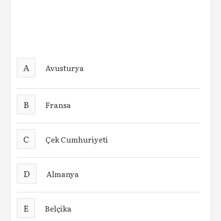
A
Avusturya
B
Fransa
C
Çek Cumhuriyeti
D
Almanya
E
Belçika