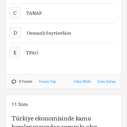
C
TANAP
D
Osmanlı Seyrisefain
E
TPAO
0 Yorum
Yorum Yap
Hata Bildir
Soru Detay
11.Soru
Türkiye ekonomisinde kamu
borçlanmasından sorumlu olan