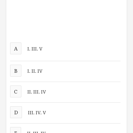
A
I. III. V
B
I. II. IV
C
II. III. IV
D
III. IV. V
E