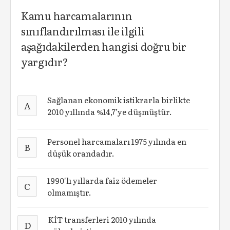
Kamu harcamalarının
sınıflandırılması ile ilgili
aşağıdakilerden hangisi doğru bir
yargıdır?
Sağlanan ekonomik istikrarla birlikte
A
2010 yıllında %14,7’ye düşmüştür.
Personel harcamaları 1975 yılında en
B
düşük orandadır.
1990'lı yıllarda faiz ödemeler
C
olmamıştır.
KİT transferleri 2010 yılında
D