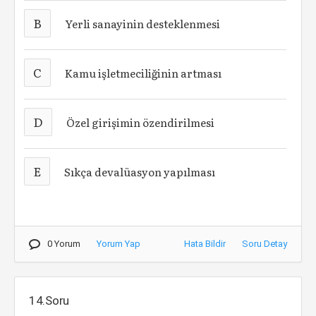
B
Yerli sanayinin desteklenmesi
C
Kamu işletmeciliğinin artması
D
Özel girişimin özendirilmesi
E
Sıkça devalüasyon yapılması
0 Yorum
Yorum Yap
Hata Bildir
Soru Detay
14.Soru