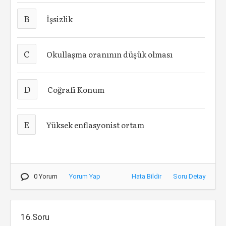
B
İşsizlik
C
Okullaşma oranının düşük olması
D
Coğrafi Konum
E
Yüksek enflasyonist ortam
0 Yorum
Yorum Yap
Hata Bildir
Soru Detay
16.Soru