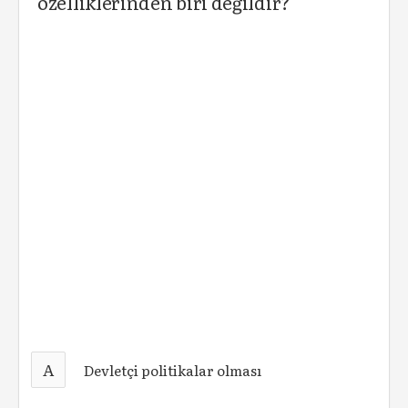
özelliklerinden biri değildir?
A
Devletçi politikalar olması