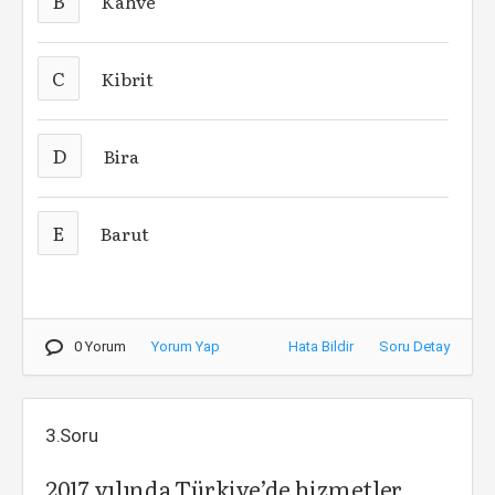
B
Kahve
C
Kibrit
D
Bira
E
Barut
0 Yorum
Yorum Yap
Hata Bildir
Soru Detay
3.Soru
2017 yılında Türkiye’de hizmetler