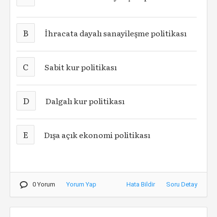
B
İhracata dayalı sanayileşme politikası
C
Sabit kur politikası
D
Dalgalı kur politikası
E
Dışa açık ekonomi politikası
0 Yorum
Yorum Yap
Hata Bildir
Soru Detay