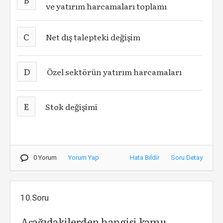
ve yatırım harcamaları toplamı
C
Net dış talepteki değişim
D
Özel sektörün yatırım harcamaları
E
Stok değişimi
0 Yorum
Yorum Yap
Hata Bildir
Soru Detay
10.Soru
Aşağıdakilerden hangisi kamu