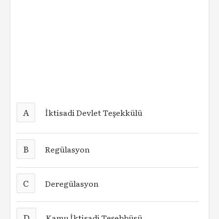
A
İktisadi Devlet Teşekkülü
B
Regülasyon
C
Deregülasyon
D
Kamu İktisadi Teşebbüsü