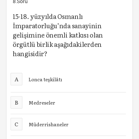
8.Soru
15-18. yüzyılda Osmanlı
İmparatorluğu’nda sanayinin
gelişimine önemli katkısı olan
örgütlü birlik aşağıdakilerden
hangisidir?
A
Lonca teşkilâtı
B
Medreseler
C
Müderrishaneler