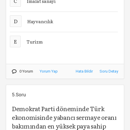
C
İmalat sanayi
D
Hayvancılık
E
Turizm
0 Yorum
Yorum Yap
Hata Bildir
Soru Detay
5.Soru
Demokrat Parti döneminde Türk
ekonomisinde yabancı sermaye oranı
bakımından en yüksek paya sahip