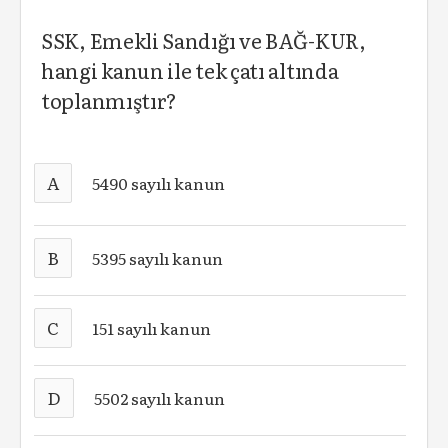
SSK, Emekli Sandığı ve BAĞ-KUR,
hangi kanun ile tek çatı altında
toplanmıştır?
A
5490 sayılı kanun
B
5395 sayılı kanun
C
151 sayılı kanun
D
5502 sayılı kanun