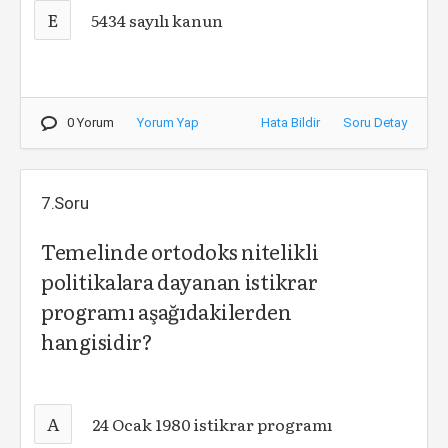
E
5434 sayılı kanun
0 Yorum
Yorum Yap
Hata Bildir
Soru Detay
7.Soru
Temelinde ortodoks nitelikli
politikalara dayanan istikrar
programı aşağıdakilerden
hangisidir?
A
24 Ocak 1980 istikrar programı