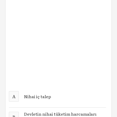
A
Nihai iç talep
Devletin nihai tüketim harcamaları
B