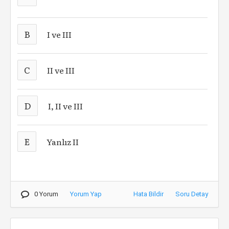
B
I ve III
C
II ve III
D
I, II ve III
E
Yanlız II
0 Yorum
Yorum Yap
Hata Bildir
Soru Detay