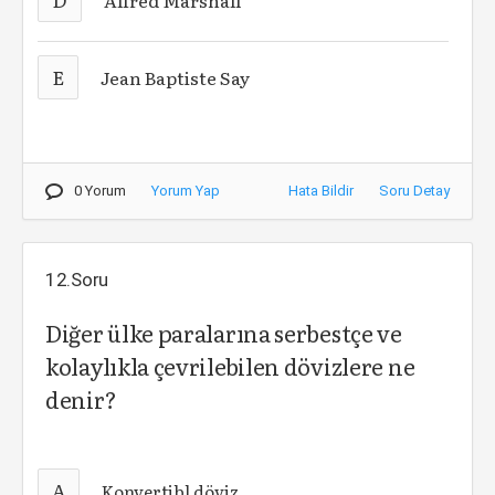
Alfred Marshall
E
Jean Baptiste Say
0 Yorum
Yorum Yap
Hata Bildir
Soru Detay
12.Soru
Diğer ülke paralarına serbestçe ve
kolaylıkla çevrilebilen dövizlere ne
denir?
A
Konvertibl döviz