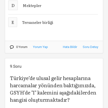
D
Mektepler
E
Tersaneler birliği
0 Yorum
Yorum Yap
Hata Bildir
Soru Detay
9.Soru
Türkiye’de ulusal gelir hesaplarına
harcamalar yönünden baktığımızda,
GSYH'de "I" kalemini aşağıdakilerden
hangisi oluşturmaktadır?