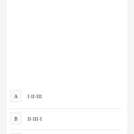
A
I-II-III
B
II-III-I