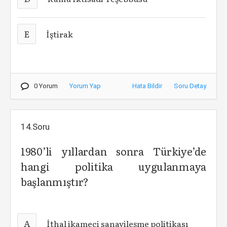
E
İştirak
0 Yorum
Yorum Yap
Hata Bildir
Soru Detay
14.Soru
1980’li yıllardan sonra Türkiye’de
hangi politika uygulanmaya
başlanmıştır?
A
İthal ikameci sanayileşme politikası