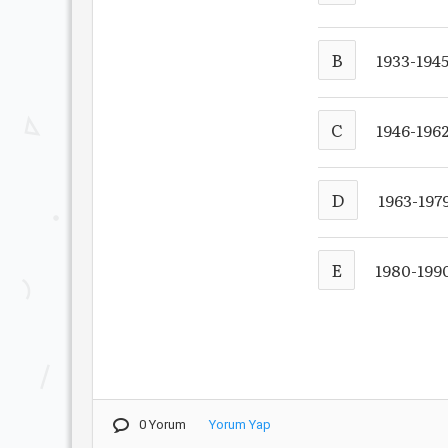
B
1933-194
C
1946-196
D
1963-197
E
1980-199
0 Yorum
Yorum Yap