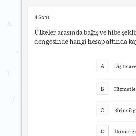
4.Soru
Ülkeler arasında bağış ve hibe şekl
dengesinde hangi hesap altında ka
A
Dış ticar
B
Hizmetler
C
Birincil 
D
İkincil g