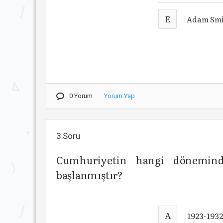
E
Adam Smit
0 Yorum
Yorum Yap
3.Soru
Cumhuriyetin hangi döneminde
başlanmıştır?
A
1923-193