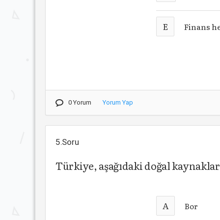
E
Finans h
0 Yorum
Yorum Yap
5.Soru
Türkiye, aşağıdaki doğal kaynakla
A
Bor