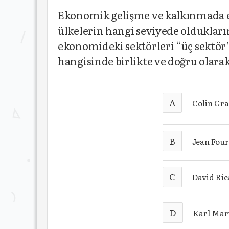
Ekonomik gelişme ve kalkınmada e
ülkelerin hangi seviyede oldukların
ekonomideki sektörleri “üç sektör”
hangisinde birlikte ve doğru olarak
A
Colin Gra
B
Jean Four
C
David Ric
D
Karl Marx