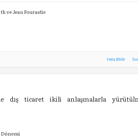
h ve Jean Fourastie
Hata Bildir
So
 dış ticaret ikili anlaşmalarla yürütül
2 Dönemi