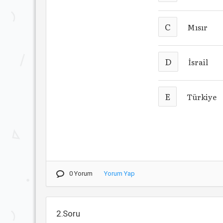
C
Mısır
D
İsrail
E
Türkiye
0 Yorum
Yorum Yap
2.Soru