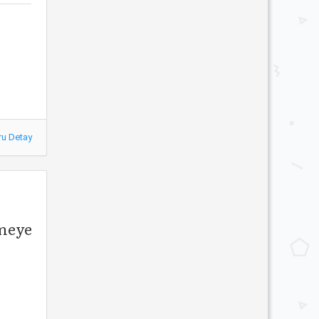
ru Detay
meye